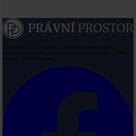
Právní portál, jehož cílovou skupinou jsou nejenom právní
profesionálové a zástupci právnických profesí, ale všichni, kteří
potřebují právní informace.