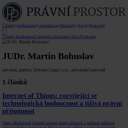
Články
•
Judikatura
•
Legislativa
•
Aktuality
•
Akce
•
Podcasty
Články
Judikatura
Legislativa
Aktuality
Akce
Podcasty
JUDr. Martin Bohuslav
advokát, partner, Deloitte Legal s.r.o., advokátní kancelář
1 článků
Internet of Things: rozvíjející se
technologická budoucnost a tíživá právní
přítomnost
Jsme připraveni chránit osobní údaje získané z miliard zařízení