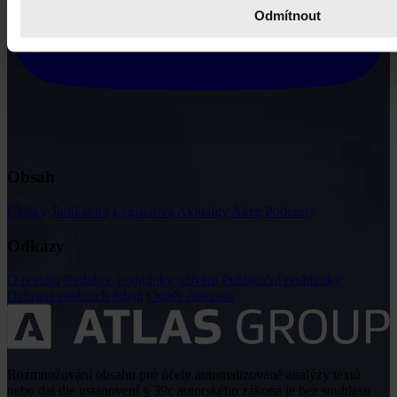
Odmítnout
Obsah
Články
Judikatura
Legislativa
Aktuality
Akce
Podcasty
Odkazy
O portálu
Redakce
Podmínky užívání
Publikační podmínky
Ochrana osobních údajů
Odběr časopisu
Rozmnožování obsahu pro účely automatizované analýzy textů
nebo dat dle ustanovení § 39c autorského zákona je bez souhlasu