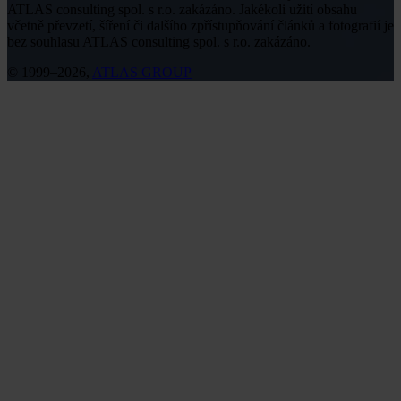
ATLAS consulting spol. s r.o. zakázáno. Jakékoli užití obsahu
včetně převzetí, šíření či dalšího zpřístupňování článků a fotografií je
bez souhlasu ATLAS consulting spol. s r.o. zakázáno.
© 1999–2026,
ATLAS GROUP