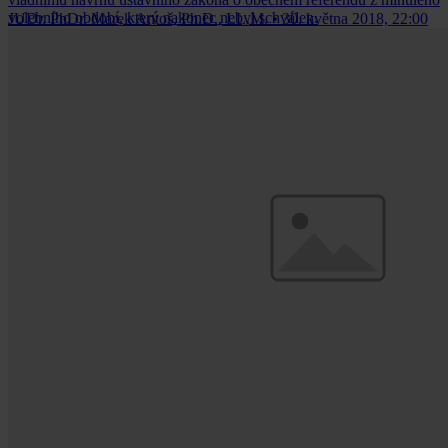
volebního období, který nakonec nebyl schválen.
JUDr. PhDr. Marek Antoš, Ph.D., LL.M.
•
30. května 2018, 22:00