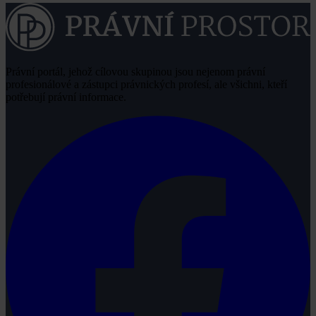
Právní portál, jehož cílovou skupinou jsou nejenom právní
profesionálové a zástupci právnických profesí, ale všichni, kteří
potřebují právní informace.