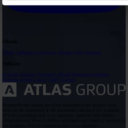
Obsah
Články
Judikatura
Legislativa
Aktuality
Akce
Podcasty
Odkazy
O portálu
Redakce
Podmínky užívání
Publikační podmínky
Ochrana osobních údajů
Odběr časopisu
Rozmnožování obsahu pro účely automatizované analýzy textů
nebo dat dle ustanovení § 39c autorského zákona je bez souhlasu
ATLAS consulting spol. s r.o. zakázáno. Jakékoli užití obsahu
včetně převzetí, šíření či dalšího zpřístupňování článků a fotografií je
bez souhlasu ATLAS consulting spol. s r.o. zakázáno.