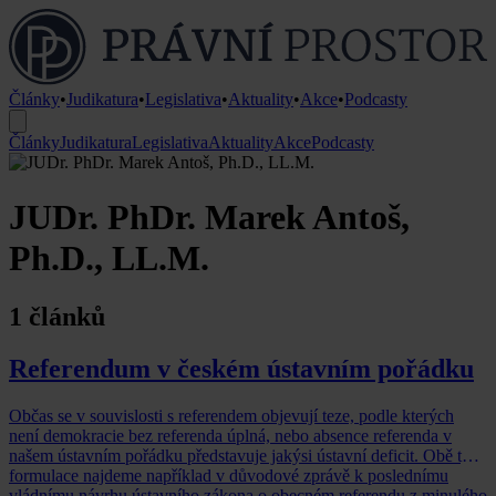
Články
•
Judikatura
•
Legislativa
•
Aktuality
•
Akce
•
Podcasty
Články
Judikatura
Legislativa
Aktuality
Akce
Podcasty
JUDr. PhDr. Marek Antoš,
Ph.D., LL.M.
1 článků
Referendum v českém ústavním pořádku
Občas se v souvislosti s referendem objevují teze, podle kterých
není demokracie bez referenda úplná, nebo absence referenda v
našem ústavním pořádku představuje jakýsi ústavní deficit. Obě tyto
formulace najdeme například v důvodové zprávě k poslednímu
vládnímu návrhu ústavního zákona o obecném referendu z minulého