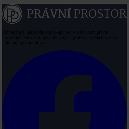
Právní portál, jehož cílovou skupinou jsou nejenom právní
profesionálové a zástupci právnických profesí, ale všichni, kteří
potřebují právní informace.