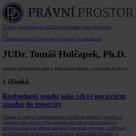
Články
•
Judikatura
•
Legislativa
•
Aktuality
•
Akce
•
Podcasty
Články
Judikatura
Legislativa
Aktuality
Akce
Podcasty
JUDr. Tomáš Holčapek, Ph.D.
katedra občanského práva, Právnická fakulta, Univerzita Karlova
1 článků
Rozhodnutí soudu jako zdroj oprávnění
zásahu do integrity
Článek se zabývá problematikou zásahů do integrity člověka a
soudním přivolením coby právním důvodem opravňujícím v
určitých situacích zákrok narušující integritu vykonat. Analyzuje
pojetí integrity a nejasnosti či rozpory, které může přinášet, a