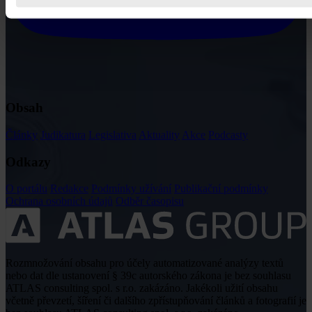
Obsah
Články
Judikatura
Legislativa
Aktuality
Akce
Podcasty
Odkazy
O portálu
Redakce
Podmínky užívání
Publikační podmínky
Ochrana osobních údajů
Odběr časopisu
Rozmnožování obsahu pro účely automatizované analýzy textů
nebo dat dle ustanovení § 39c autorského zákona je bez souhlasu
ATLAS consulting spol. s r.o. zakázáno. Jakékoli užití obsahu
včetně převzetí, šíření či dalšího zpřístupňování článků a fotografií je