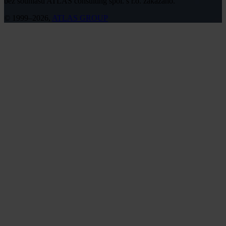
bez souhlasu ATLAS consulting spol. s r.o. zakázáno.
© 1999–2026,
ATLAS GROUP