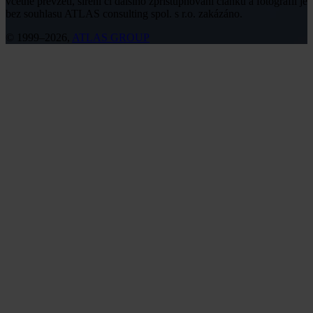
včetně převzetí, šíření či dalšího zpřístupňování článků a fotografií je
bez souhlasu ATLAS consulting spol. s r.o. zakázáno.
© 1999–2026,
ATLAS GROUP