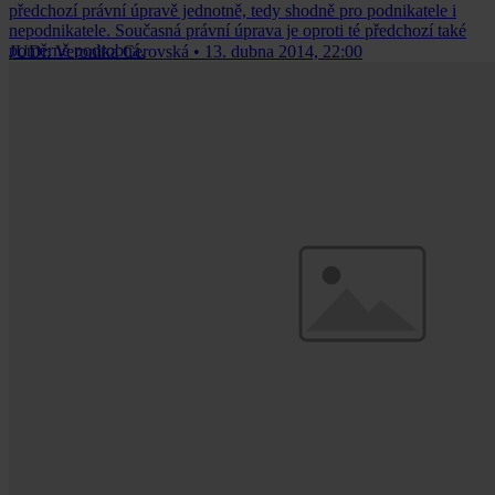
předchozí právní úpravě jednotně, tedy shodně pro podnikatele i
nepodnikatele. Současná právní úprava je oproti té předchozí také
poměrně podrobná.
JUDr. Veronika Cerovská
•
13. dubna 2014, 22:00