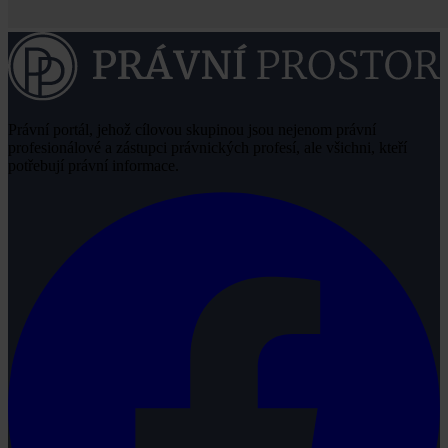
Právní portál, jehož cílovou skupinou jsou nejenom právní
profesionálové a zástupci právnických profesí, ale všichni, kteří
potřebují právní informace.