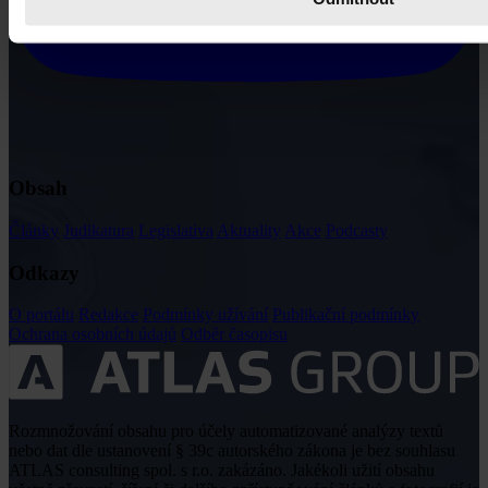
Obsah
Články
Judikatura
Legislativa
Aktuality
Akce
Podcasty
Odkazy
O portálu
Redakce
Podmínky užívání
Publikační podmínky
Ochrana osobních údajů
Odběr časopisu
Rozmnožování obsahu pro účely automatizované analýzy textů
nebo dat dle ustanovení § 39c autorského zákona je bez souhlasu
ATLAS consulting spol. s r.o. zakázáno. Jakékoli užití obsahu