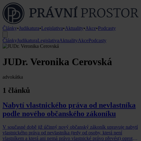
Články
•
Judikatura
•
Legislativa
•
Aktuality
•
Akce
•
Podcasty
Články
Judikatura
Legislativa
Aktuality
Akce
Podcasty
JUDr. Veronika Cerovská
advokátka
1 článků
Nabytí vlastnického práva od nevlastníka
podle nového občanského zákoníku
V současné době již účinný nový občanský zákoník upravuje nabytí
vlastnického práva od nevlastníka (tedy od osoby, která není
vlastníkem a která ani nemá právo vlastnické právo převést) oproti