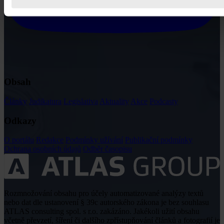
Obsah
Články
Judikatura
Legislativa
Aktuality
Akce
Podcasty
Odkazy
O portálu
Redakce
Podmínky užívání
Publikační podmínky
Ochrana osobních údajů
Odběr časopisu
Rozmnožování obsahu pro účely automatizované analýzy textů
nebo dat dle ustanovení § 39c autorského zákona je bez souhlasu
ATLAS consulting spol. s r.o. zakázáno. Jakékoli užití obsahu
včetně převzetí, šíření či dalšího zpřístupňování článků a fotografií je