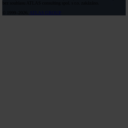
bez souhlasu ATLAS consulting spol. s r.o. zakázáno.
© 1999–2026,
ATLAS GROUP