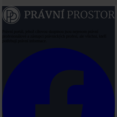
Právní portál, jehož cílovou skupinou jsou nejenom právní
profesionálové a zástupci právnických profesí, ale všichni, kteří
potřebují právní informace.