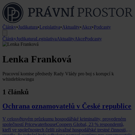
Články
•
Judikatura
•
Legislativa
•
Aktuality
•
Akce
•
Podcasty
Články
Judikatura
Legislativa
Aktuality
Akce
Podcasty
Lenka Franková
Pracovní komise předsedy Rady Vlády pro boj s korupcí k
whistleblowingu
1 článků
Ochrana oznamovatelů v České republice
V celosvětovém průzkumu hospodářské kriminality, provedeném
společností PricewaterhouseCoopers Global, 23 % respondentů,
kteří ve společnostech čelili závažné hospodářské trestné činnosti,