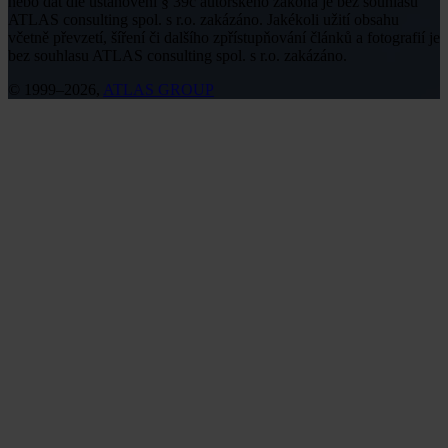
nebo dat dle ustanovení § 39c autorského zákona je bez souhlasu
ATLAS consulting spol. s r.o. zakázáno. Jakékoli užití obsahu
včetně převzetí, šíření či dalšího zpřístupňování článků a fotografií je
bez souhlasu ATLAS consulting spol. s r.o. zakázáno.
© 1999–2026,
ATLAS GROUP