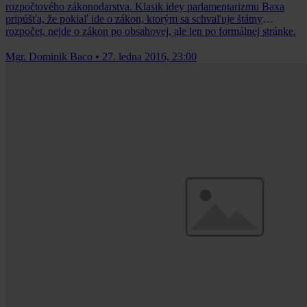
rozpočtového zákonodarstva. Klasik idey parlamentarizmu Baxa
pripúšťa, že pokiaľ ide o zákon, ktorým sa schvaľuje štátny
rozpočet, nejde o zákon po obsahovej, ale len po formálnej stránke.
Mgr. Dominik Baco
•
27. ledna 2016, 23:00