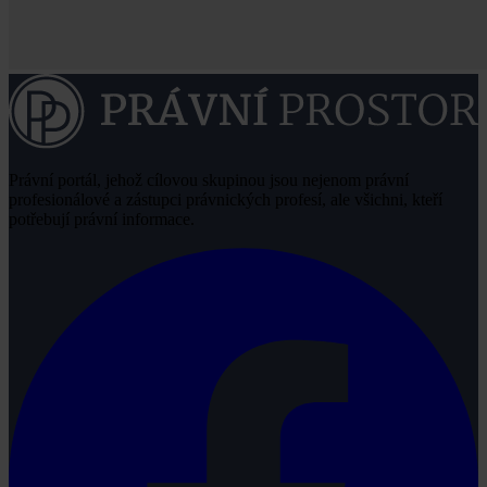
Právní portál, jehož cílovou skupinou jsou nejenom právní
profesionálové a zástupci právnických profesí, ale všichni, kteří
potřebují právní informace.