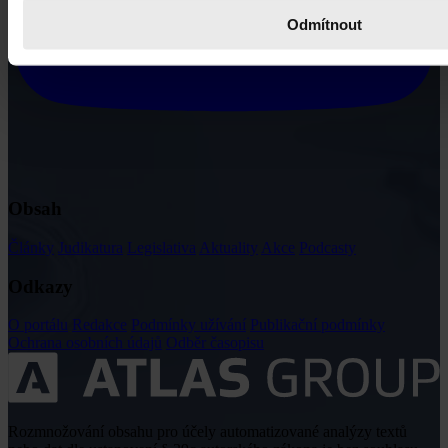
Odmítnout
Obsah
Články
Judikatura
Legislativa
Aktuality
Akce
Podcasty
Odkazy
O portálu
Redakce
Podmínky užívání
Publikační podmínky
Ochrana osobních údajů
Odběr časopisu
Rozmnožování obsahu pro účely automatizované analýzy textů