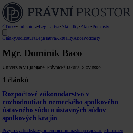
Články
•
Judikatura
•
Legislativa
•
Aktuality
•
Akce
•
Podcasty
Články
Judikatura
Legislativa
Aktuality
Akce
Podcasty
Mgr. Dominik Baco
Univerzita v Ljubljane, Právnická fakulta, Slovinsko
1 článků
Rozpočtové zákonodarstvo v
rozhodnutiach nemeckého spolkového
ústavného súdu a ústavných súdov
spolkových krajín
Prvým východiskovým fenoménom nášho príspevku je fenomén