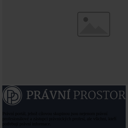
Právní portál, jehož cílovou skupinou jsou nejenom právní
profesionálové a zástupci právnických profesí, ale všichni, kteří
potřebují právní informace.