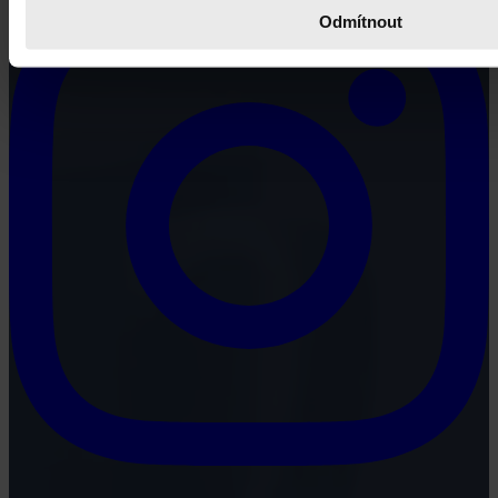
Odmítnout