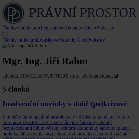
Články
•
Judikatura
•
Legislativa
•
Aktuality
•
Akce
•
Podcasty
Články
Judikatura
Legislativa
Aktuality
Akce
Podcasty
Mgr. Ing. Jiří Rahm
advokát, HAVEL & PARTNERS s.r.o., advokátní kancelář
5 článků
Insolvenční novinky v době (po)krizové
S uvolňováním opatření nastolených v důsledku pandemie okolo
koronaviru SARS-CoV-2 se začínají sčítat ztráty. Náhlý
bezprecedentní útlum většiny sektorů ekonomiky naboural plány
podnikatelů a vyvolal atypickou krizi, pro kterou jsou příznačné