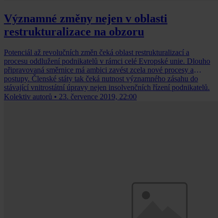
Významné změny nejen v oblasti
restrukturalizace na obzoru
Potenciál až revolučních změn čeká oblast restrukturalizací a
procesu oddlužení podnikatelů v rámci celé Evropské unie. Dlouho
připravovaná směrnice má ambici zavést zcela nové procesy a
postupy. Členské státy tak čeká nutnost významného zásahu do
stávající vnitrostátní úpravy nejen insolvenčních řízení podnikatelů.
Kolektiv autorů
•
23. července 2019, 22:00