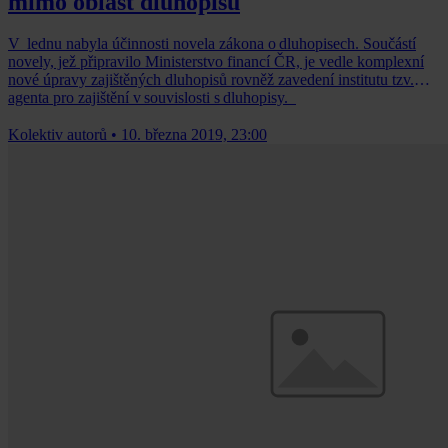
mimo oblast dluhopisů
V lednu nabyla účinnosti novela zákona o dluhopisech. Součástí
novely, jež připravilo Ministerstvo financí ČR, je vedle komplexní
nové úpravy zajištěných dluhopisů rovněž zavedení institutu tzv.
agenta pro zajištění v souvislosti s dluhopisy.
Kolektiv autorů
•
10. března 2019, 23:00