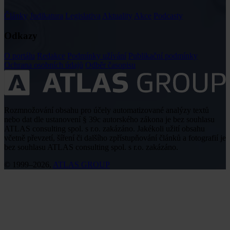
Články
Judikatura
Legislativa
Aktuality
Akce
Podcasty
Odkazy
O portálu
Redakce
Podmínky užívání
Publikační podmínky
Ochrana osobních údajů
Odběr časopisu
Rozmnožování obsahu pro účely automatizované analýzy textů
nebo dat dle ustanovení § 39c autorského zákona je bez souhlasu
ATLAS consulting spol. s r.o. zakázáno. Jakékoli užití obsahu
včetně převzetí, šíření či dalšího zpřístupňování článků a fotografií je
bez souhlasu ATLAS consulting spol. s r.o. zakázáno.
© 1999–2026,
ATLAS GROUP