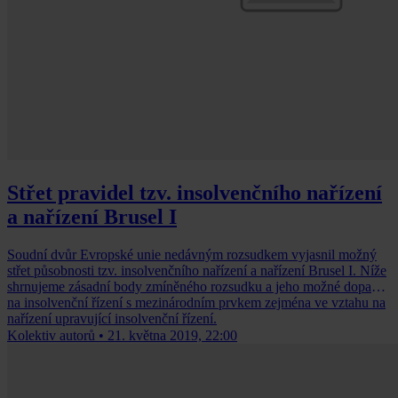
Střet pravidel tzv. insolvenčního nařízení
a nařízení Brusel I
Soudní dvůr Evropské unie nedávným rozsudkem vyjasnil možný
střet působnosti tzv. insolvenčního nařízení a nařízení Brusel I. Níže
shrnujeme zásadní body zmíněného rozsudku a jeho možné dopady
na insolvenční řízení s mezinárodním prvkem zejména ve vztahu na
nařízení upravující insolvenční řízení.
Kolektiv autorů
•
21. května 2019, 22:00