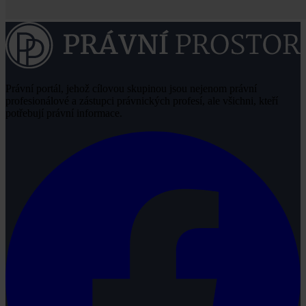
Právní portál, jehož cílovou skupinou jsou nejenom právní
profesionálové a zástupci právnických profesí, ale všichni, kteří
potřebují právní informace.