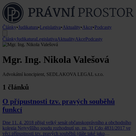
Články
•
Judikatura
•
Legislativa
•
Aktuality
•
Akce
•
Podcasty
Články
Judikatura
Legislativa
Aktuality
Akce
Podcasty
Mgr. Ing. Nikola Valešová
Advokátní koncipient, SEDLAKOVA LEGAL s.r.o.
1 článků
O přípustnosti tzv. pravých souběhů
funkcí
Dne 11. 4. 2018 přijal velký senát občanskoprávního a obchodního
kolegia Nejvyššího soudu rozhodnutí sp. zn. 31 Cdo 4831/2017 ve
věci přípustnosti tzv. pravých souběhů (dále také jako