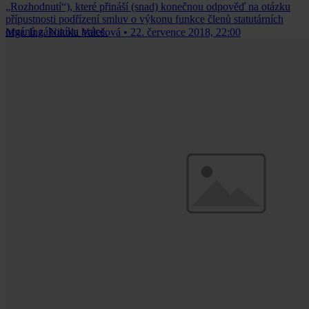
„Rozhodnutí“), které přináší (snad) konečnou odpověď na otázku
přípustnosti podřízení smluv o výkonu funkce členů statutárních
orgánů zákoníku práce.
Mgr. Ing. Nikola Valešová
•
22. července 2018, 22:00