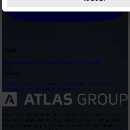
Obsah
Články
Judikatura
Legislativa
Aktuality
Akce
Podcasty
Odkazy
O portálu
Redakce
Podmínky užívání
Publikační podmínky
Ochrana osobních údajů
Odběr časopisu
Rozmnožování obsahu pro účely automatizované analýzy textů
nebo dat dle ustanovení § 39c autorského zákona je bez souhlasu
ATLAS consulting spol. s r.o. zakázáno. Jakékoli užití obsahu