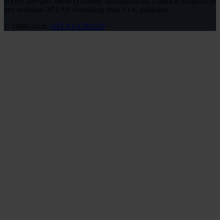
včetně převzetí, šíření či dalšího zpřístupňování článků a fotografií je
bez souhlasu ATLAS consulting spol. s r.o. zakázáno.
© 1999–2026,
ATLAS GROUP