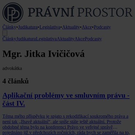
Články
•
Judikatura
•
Legislativa
•
Aktuality
•
Akce
•
Podcasty
Články
Judikatura
Legislativa
Aktuality
Akce
Podcasty
Mgr. Jitka Ivičičová
advokátka
4 článků
Aplikační problémy ve smluvním právu -
část IV.
Téma mého příspěvku je spjato s rekodifikací soukromého práva a
není tak „žhavě aktuální“, ale spíše stále ještě aktuální. Protože
obdobné téma bylo na konferenci Právo ve veřejné správě
pojednáno již v předchozích ročnících, ráda bych se zaměřila na to,