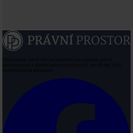
Právní portál, jehož cílovou skupinou jsou nejenom právní
profesionálové a zástupci právnických profesí, ale všichni, kteří
potřebují právní informace.