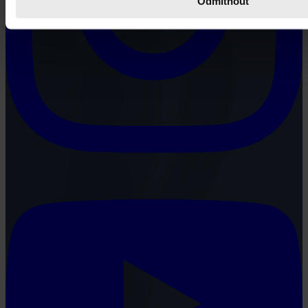
Odmítnout