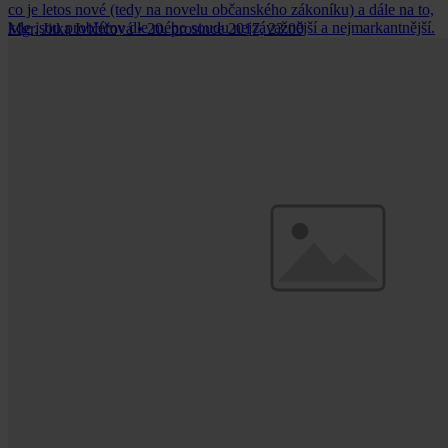
co je letos nové (tedy na novelu občanského zákoníku) a dále na to,
kde jsou problémy dle mého soudu nejzávažnější a nejmarkantnější.
Mgr. Jitka Ivičičová
•
20. prosince 2017, 23:00