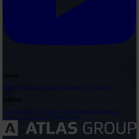
Obsah
Články
Judikatura
Legislativa
Aktuality
Akce
Podcasty
Odkazy
O portálu
Redakce
Podmínky užívání
Publikační podmínky
Ochrana osobních údajů
Odběr časopisu