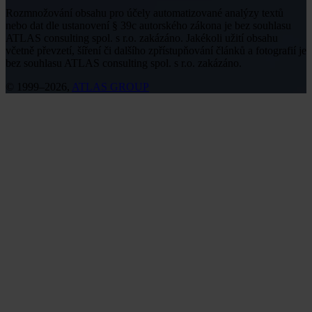
Rozmnožování obsahu pro účely automatizované analýzy textů
nebo dat dle ustanovení § 39c autorského zákona je bez souhlasu
ATLAS consulting spol. s r.o. zakázáno. Jakékoli užití obsahu
včetně převzetí, šíření či dalšího zpřístupňování článků a fotografií je
bez souhlasu ATLAS consulting spol. s r.o. zakázáno.
© 1999–2026,
ATLAS GROUP