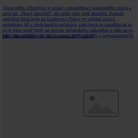
Téma mého příspěvku je spjato s rekodifikací soukromého práva a
není tak „žhavě aktuální“, ale spíše stále ještě aktuální. Protože
obdobné téma bylo na konferenci Právo ve veřejné správě
pojednáno již v předchozích ročnících, ráda bych se zaměřila na to,
co je letos nové (tedy na novelu občanského zákoníku) a dále na to,
kde jsou problémy dle mého soudu nejzávažnější a nejmarkantnější.
Mgr. Jitka Ivičičová
•
10. prosince 2017, 23:00