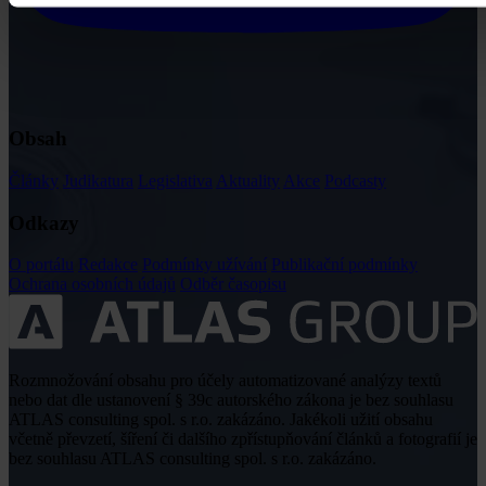
Obsah
Články
Judikatura
Legislativa
Aktuality
Akce
Podcasty
Odkazy
O portálu
Redakce
Podmínky užívání
Publikační podmínky
Ochrana osobních údajů
Odběr časopisu
Rozmnožování obsahu pro účely automatizované analýzy textů
nebo dat dle ustanovení § 39c autorského zákona je bez souhlasu
ATLAS consulting spol. s r.o. zakázáno. Jakékoli užití obsahu
včetně převzetí, šíření či dalšího zpřístupňování článků a fotografií je
bez souhlasu ATLAS consulting spol. s r.o. zakázáno.