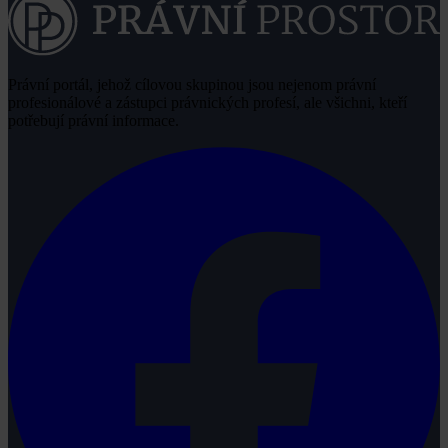
Právní portál, jehož cílovou skupinou jsou nejenom právní
profesionálové a zástupci právnických profesí, ale všichni, kteří
potřebují právní informace.