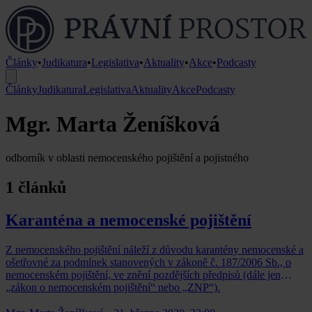
Články
•
Judikatura
•
Legislativa
•
Aktuality
•
Akce
•
Podcasty
Články
Judikatura
Legislativa
Aktuality
Akce
Podcasty
Mgr. Marta Ženíšková
odborník v oblasti nemocenského pojištění a pojistného
1 článků
Karanténa a nemocenské pojištění
Z nemocenského pojištění náleží z důvodu karantény nemocenské a
ošetřovné za podmínek stanovených v zákoně č. 187/2006 Sb., o
nemocenském pojištění, ve znění pozdějších předpisů (dále jen
„zákon o nemocenském pojištění“ nebo „ZNP“).