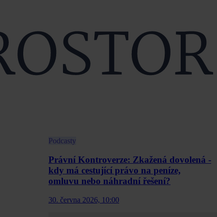
Podcasty
Právní Kontroverze: Zkažená dovolená -
kdy má cestující právo na peníze,
omluvu nebo náhradní řešení?
30. června 2026, 10:00