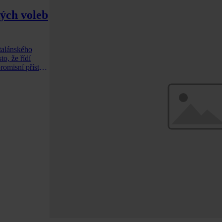
kých voleb
atalánského
to, že řídí
romisní přístup