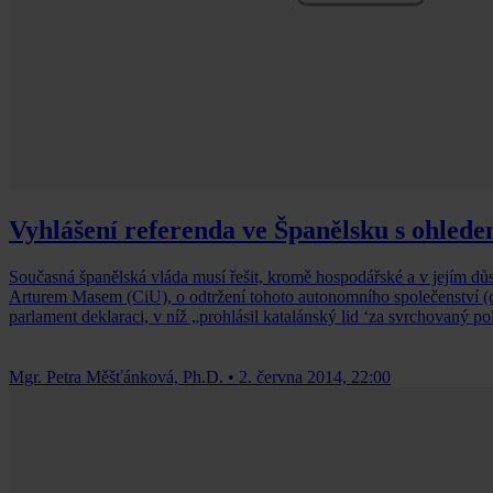
Vyhlášení referenda ve Španělsku s ohled
Současná španělská vláda musí řešit, kromě hospodářské a v jejím důsle
Arturem Masem (CiU), o odtržení tohoto autonomního společenství (
parlament deklaraci, v níž „prohlásil katalánský lid ‘za svrchovaný pol
Mgr. Petra Měšťánková, Ph.D.
•
2. června 2014, 22:00