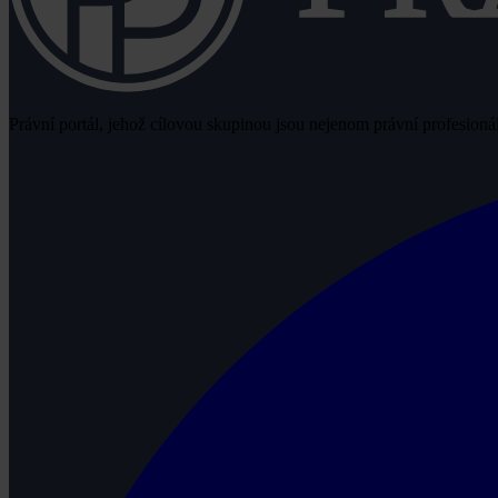
Právní portál, jehož cílovou skupinou jsou nejenom právní profesionálo