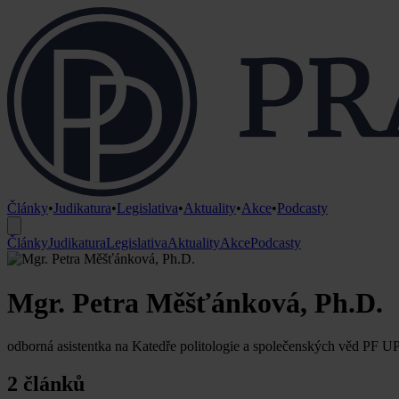
Články
•
Judikatura
•
Legislativa
•
Aktuality
•
Akce
•
Podcasty
Články
Judikatura
Legislativa
Aktuality
Akce
Podcasty
Mgr. Petra Měšťánková, Ph.D.
odborná asistentka na Katedře politologie a společenských věd PF U
2 článků