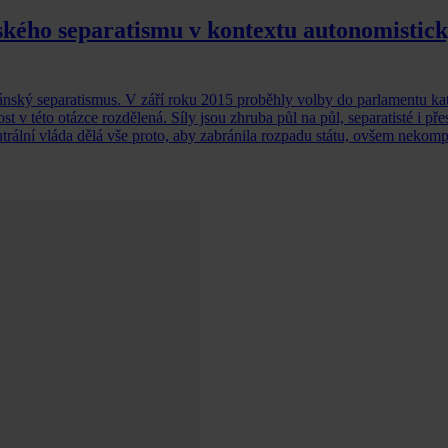
ského separatismu v kontextu autonomistic
alánský separatismus. V září roku 2015 proběhly volby do parlamentu k
 v této otázce rozdělená. Síly jsou zhruba půl na půl, separatisté i přes
ntrální vláda dělá vše proto, aby zabránila rozpadu státu, ovšem nekomp