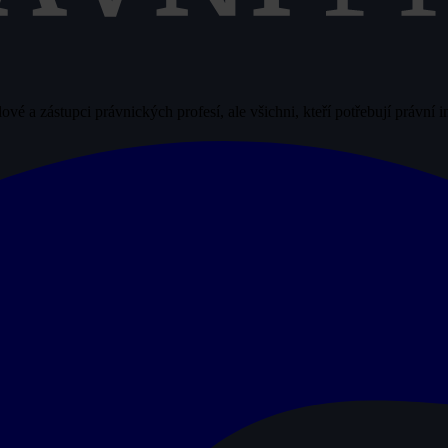
vé a zástupci právnických profesí, ale všichni, kteří potřebují právní 