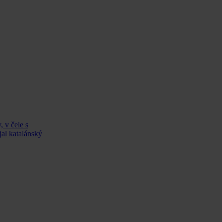
, v čele s
al katalánský