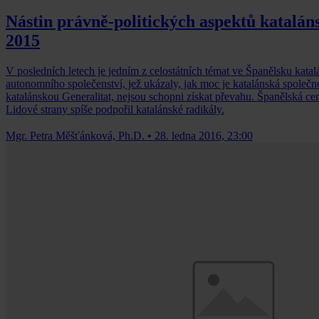
Nástin právně-politických aspektů katalán
2015
V posledních letech je jedním z celostátních témat ve Španělsku kat
autonomního společenství, jež ukázaly, jak moc je katalánská společnost
katalánskou Generalitat, nejsou schopni získat převahu. Španělská ce
Lidové strany spíše podpořil katalánské radikály.
Mgr. Petra Měšťánková, Ph.D.
•
28. ledna 2016, 23:00