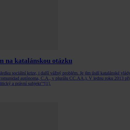
em na katalánskou otázku
dku sociální krize, i další vážný problém. Je jím úsilí katalánské vlády
comunidad autónoma, C.A., v plurálu CC.AA.). V lednu roku 2013 přij
itický a právní subjekt’“[1].