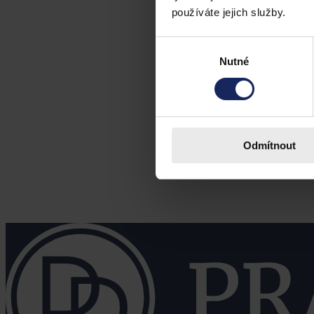
používáte jejich služby.
Výběr
Nutné
souhlasu
Odmítnout