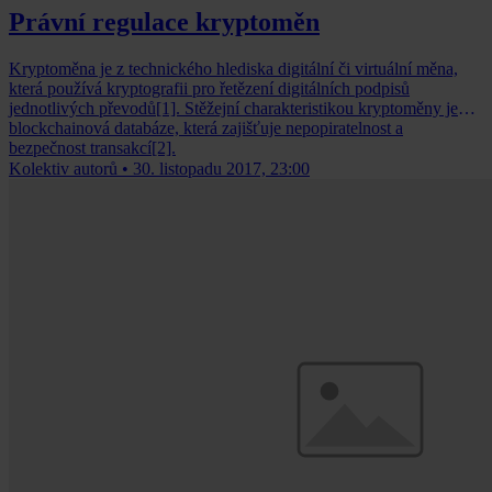
Právní regulace kryptoměn
Kryptoměna je z technického hlediska digitální či virtuální měna,
která používá kryptografii pro řetězení digitálních podpisů
jednotlivých převodů[1]. Stěžejní charakteristikou kryptoměny je
blockchainová databáze, která zajišťuje nepopiratelnost a
bezpečnost transakcí[2].
Kolektiv autorů
•
30. listopadu 2017, 23:00