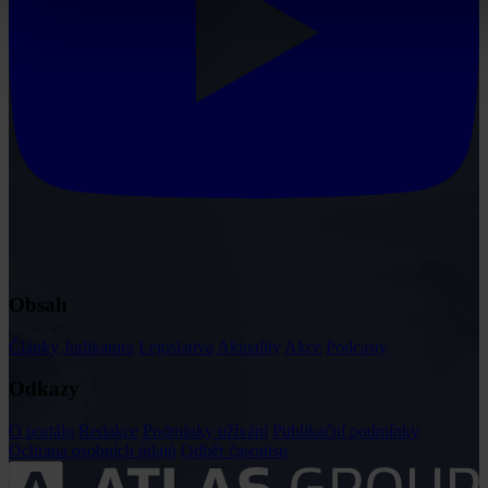
Obsah
Články
Judikatura
Legislativa
Aktuality
Akce
Podcasty
Odkazy
O portálu
Redakce
Podmínky užívání
Publikační podmínky
Ochrana osobních údajů
Odběr časopisu