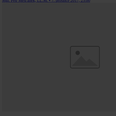
Mgr. Petr Měšťánek, LL.M.
•
7. prosince 2017, 23:00