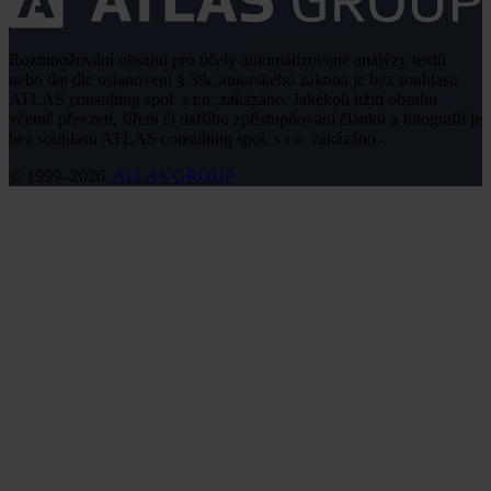
Rozmnožování obsahu pro účely automatizované analýzy textů
nebo dat dle ustanovení § 39c autorského zákona je bez souhlasu
ATLAS consulting spol. s r.o. zakázáno. Jakékoli užití obsahu
včetně převzetí, šíření či dalšího zpřístupňování článků a fotografií je
bez souhlasu ATLAS consulting spol. s r.o. zakázáno.
© 1999–2026,
ATLAS GROUP