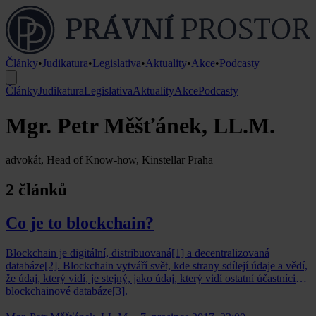
Články
•
Judikatura
•
Legislativa
•
Aktuality
•
Akce
•
Podcasty
Články
Judikatura
Legislativa
Aktuality
Akce
Podcasty
Mgr. Petr Měšťánek, LL.M.
advokát, Head of Know-how, Kinstellar Praha
2 článků
Co je to blockchain?
Blockchain je digitální, distribuovaná[1] a decentralizovaná
databáze[2]. Blockchain vytváří svět, kde strany sdílejí údaje a vědí,
že údaj, který vidí, je stejný, jako údaj, který vidí ostatní účastníci
blockchainové databáze[3].