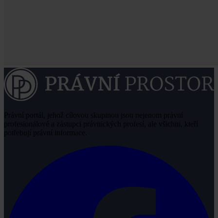
Právní portál, jehož cílovou skupinou jsou nejenom právní
profesionálové a zástupci právnických profesí, ale všichni, kteří
potřebují právní informace.