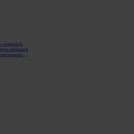
v prostorách
bylo představit
soukromoprávní