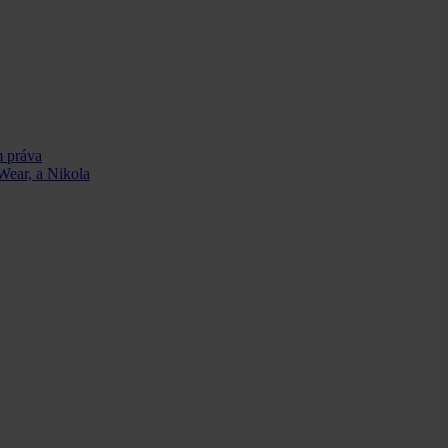
m práva
Wear, a Nikola