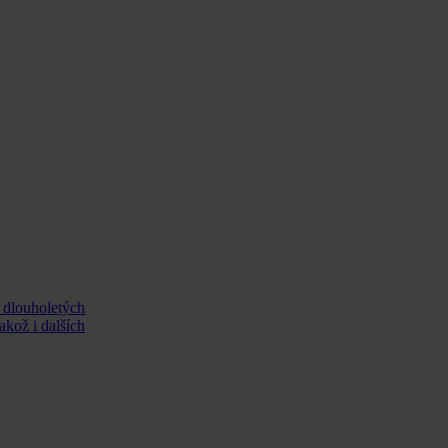
 dlouholetých
akož i dalších