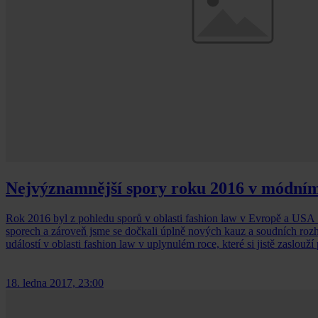
Nejvýznamnější spory roku 2016 v módní
Rok 2016 byl z pohledu sporů v oblasti fashion law v Evropě a USA
sporech a zároveň jsme se dočkali úplně nových kauz a soudních rozho
událostí v oblasti fashion law v uplynulém roce, které si jistě zaslouží
18. ledna 2017, 23:00