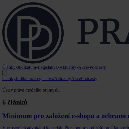
Články
•
Judikatura
•
Legislativa
•
Aktuality
•
Akce
•
Podcasty
Články
Judikatura
Legislativa
Aktuality
Akce
Podcasty
Ústav práva módního průmyslu
6 článků
Minimum pro založení e-shopu a ochranu 
V prostorách advokátní kanceláře Pierstone se pod záštitou Úřadu 