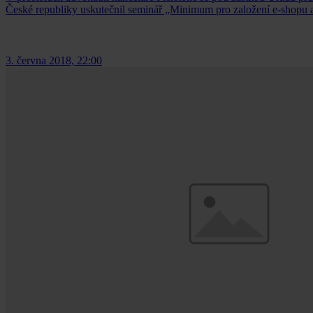
České republiky uskutečnil seminář „Minimum pro založení e-shopu 
3. června 2018, 22:00