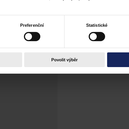
téma "Otisk udržitelné módy v právu aneb jak tvořit zodpovědně".
Preferenční
Statistické
Povolit výběr