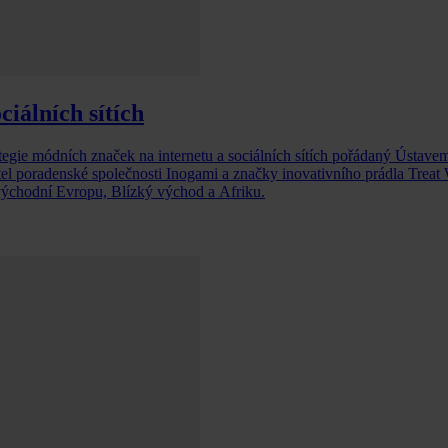
ciálních sítích
ategie módních značek na internetu a sociálních sítích pořádaný Ústave
tel poradenské společnosti Inogami a značky inovativního prádla Treat 
východní Evropu, Blízký východ a Afriku.