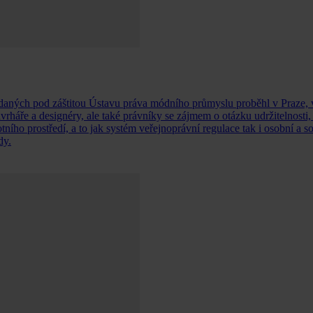
ádaných pod záštitou Ústavu práva módního průmyslu proběhl v Praze, 
áře a designéry, ale také právníky se zájmem o otázku udržitelnosti, 
ního prostředí, a to jak systém veřejnoprávní regulace tak i osobní a 
dy.