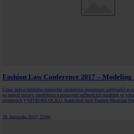
Fashion Law Conference 2017 – Modeling 
Ústav práva módního průmyslu, nezisková organizace zabývající se p
na právní úpravu modelingu a postavení začínajících modelek ve vzta
prostorách VNITROBLOCKU, konkrétně Jack Daniels Musician Fac
20. listopadu 2017, 23:00