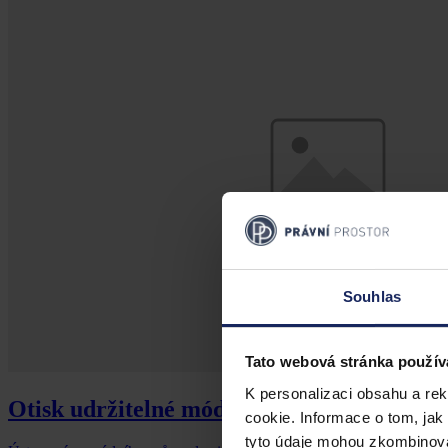
Souhlas
Tato webová stránka použív
K personalizaci obsahu a re
Otisk udržitelné módy v právu aneb jak tv
cookie. Informace o tom, jak
tyto údaje mohou zkombinovat