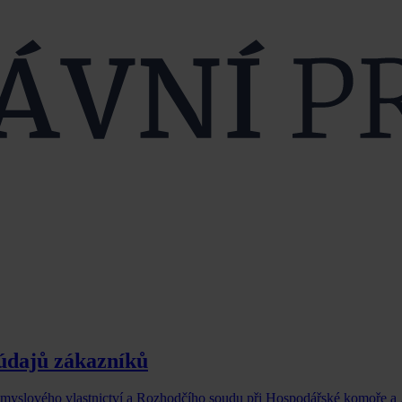
údajů zákazníků
průmyslového vlastnictví a Rozhodčího soudu při Hospodářské komoře a