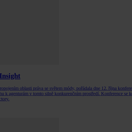
Insight
ropojením oblasti práva se světem módy, pořádala dne 12. října konfer
hu k agenturám v tomto silně konkurenčním prostředí. Konference se k
tory.