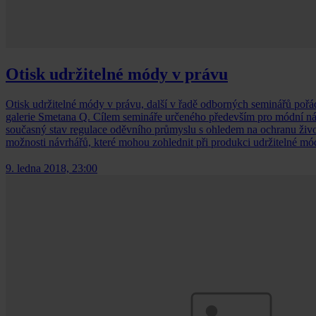
Otisk udržitelné módy v právu
Otisk udržitelné módy v právu, další v řadě odborných seminářů poř
galerie Smetana Q. Cílem semináře určeného především pro módní návrh
současný stav regulace oděvního průmyslu s ohledem na ochranu život
možnosti návrhářů, které mohou zohlednit při produkci udržitelné mó
9. ledna 2018, 23:00