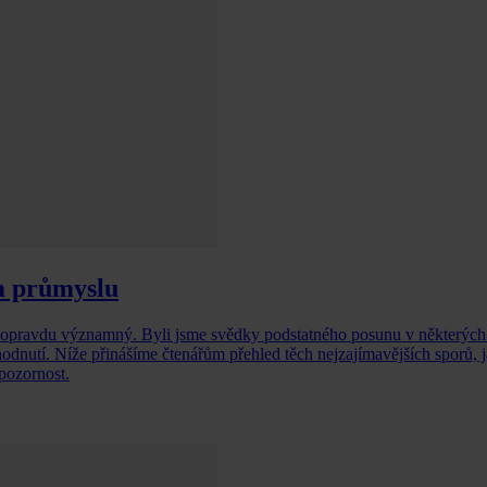
m průmyslu
 opravdu významný. Byli jsme svědky podstatného posunu v některých
dnutí. Níže přinášíme čtenářům přehled těch nejzajímavějších sporů, j
 pozornost.