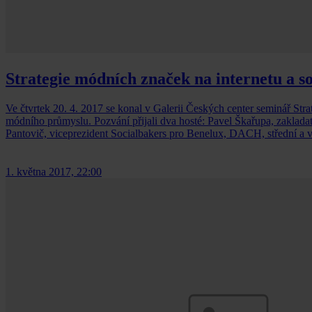
Strategie módních značek na internetu a so
Ve čtvrtek 20. 4. 2017 se konal v Galerii Českých center seminář Str
módního průmyslu. Pozvání přijali dva hosté: Pavel Škařupa, zaklada
Pantovič, viceprezident Socialbakers pro Benelux, DACH, střední a 
1. května 2017, 22:00