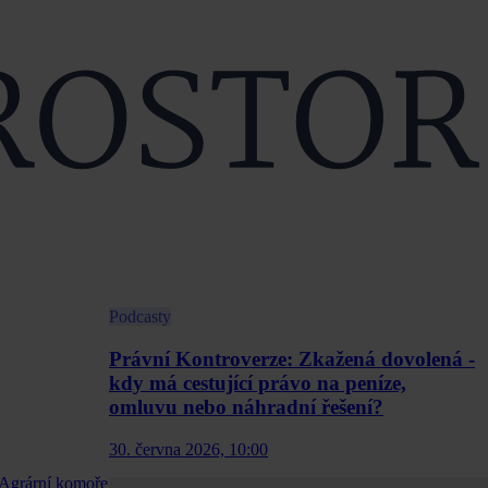
Podcasty
Právní Kontroverze: Zkažená dovolená -
kdy má cestující právo na peníze,
omluvu nebo náhradní řešení?
30. června 2026, 10:00
 Agrární komoře