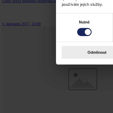
Ústav práva módního průmyslu si Vás dovoluje pozvat na seminář na 
používáte jejich služby.
Výběr
Nutné
souhlasu
5. listopadu 2017, 23:00
Odmítnout