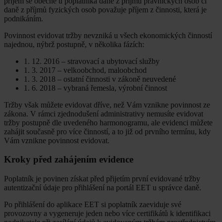
příjem se obecně u poplatníka daně z příjmů právnických osob či
daně z příjmů fyzických osob považuje příjem z činnosti, která je
podnikáním.
Povinnost evidovat tržby nevzniká u všech ekonomických činností
najednou, nýbrž postupně, v několika fázích:
1. 12. 2016 – stravovací a ubytovací služby
1. 3. 2017 – velkoobchod, maloobchod
1. 3. 2018 – ostatní činnosti v zákoně neuvedené
1. 6. 2018 – vybraná řemesla, výrobní činnost
Tržby však můžete evidovat dříve, než Vám vznikne povinnost ze
zákona. V rámci zjednodušení administrativy nemusíte evidovat
tržby postupně dle uvedeného harmonogramu, ale evidenci můžete
zahájit současně pro více činností, a to již od prvního termínu, kdy
Vám vznikne povinnost evidovat.
Kroky před zahájením evidence
Poplatník je povinen získat před přijetím první evidované tržby
autentizační údaje pro přihlášení na portál EET u správce daně.
Po přihlášení do aplikace EET si poplatník zaeviduje své
provozovny a vygeneruje jeden nebo více certifikátů k identifikaci