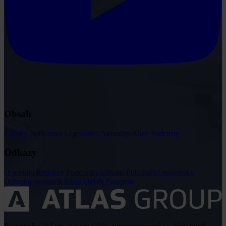
Obsah
Články
Judikatura
Legislativa
Aktuality
Akce
Podcasty
Odkazy
O portálu
Redakce
Podmínky užívání
Publikační podmínky
Ochrana osobních údajů
Odběr časopisu