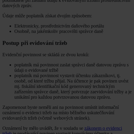
podnikatele při zasílání údajů k evidovaným tržbám prostřednictvím
datových zpráv.
Údaje může poplatník získat dvojím způsobem:
Elektronicky, prostřednictvím daňového portálu
Osobně, na jakémkoliv pracovišti správce daně
Postup při evidování tržeb
Evidenční povinnost se skládá ze dvou kroků:
poplatník má povinnost zaslat správci daně datovou zprávu s
údaji o evidované tržbě
poplatník má povinnost vystavit účtenku zákazníkovi, tj.
osobě, od které tržbu přijal. Na účtence je pak povinen uvést
mj. fiskální identifikační kód generovaný technickým
zařízením správce daně, který potvrzuje zaevidování tržby a je
unikátní pro každou potvrzovanou datovou zprávu.
Zapomenout byste neměli ani na povinnost umístit informační
oznámení o evidenci tržeb na místo běžného uskutečňování
evidovaných tržeb (včetně webových stránek).
Oznámení by mělo uvádět, že v souladu se
zákonem o evidenci
tržeb
je prodávající povinen vystavit kupujícímu účtenku a