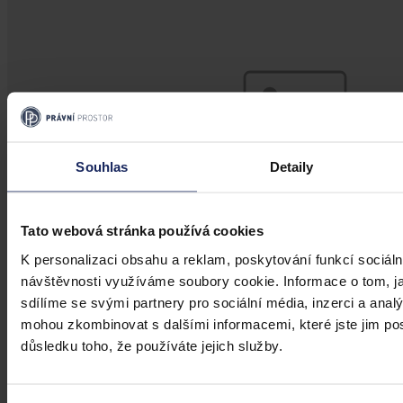
Souhlas
Detaily
Tato webová stránka používá cookies
K personalizaci obsahu a reklam, poskytování funkcí sociáln
návštěvnosti využíváme soubory cookie. Informace o tom, j
sdílíme se svými partnery pro sociální média, inzerci a analý
Články
mohou zkombinovat s dalšími informacemi, které jste jim posk
Budoucnost dokazování před soudy v
důsledku toho, že používáte jejich služby.
době AI