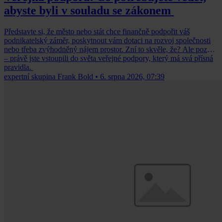
abyste byli v souladu se zákonem
Představte si, že město nebo stát chce finančně podpořit váš
podnikatelský záměr, poskytnout vám dotaci na rozvoj společnosti
nebo třeba zvýhodněný nájem prostor. Zní to skvěle, že? Ale pozor
– právě jste vstoupili do světa veřejné podpory, který má svá přísná
pravidla.
expertní skupina Frank Bold
•
6. srpna 2026, 07:39