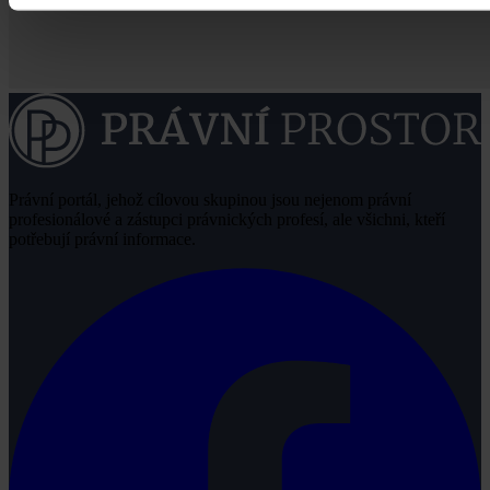
Právní portál, jehož cílovou skupinou jsou nejenom právní
profesionálové a zástupci právnických profesí, ale všichni, kteří
potřebují právní informace.