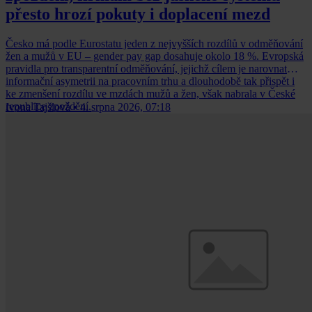
přesto hrozí pokuty i doplacení mezd
Česko má podle Eurostatu jeden z nejvyšších rozdílů v odměňování
žen a mužů v EU – gender pay gap dosahuje okolo 18 %. Evropská
pravidla pro transparentní odměňování, jejichž cílem je narovnat
informační asymetrii na pracovním trhu a dlouhodobě tak přispět i
ke zmenšení rozdílu ve mzdách mužů a žen, však nabrala v České
republice zpoždění.
Ivona Tajšlová
•
4. srpna 2026, 07:18