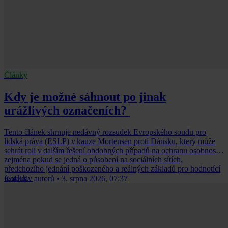
Články
Kdy je možné sáhnout po jinak
urážlivých označeních?
Tento článek shrnuje nedávný rozsudek Evropského soudu pro
lidská práva (ESLP) v kauze Mortensen proti Dánsku, který může
sehrát roli v dalším řešení obdobných případů na ochranu osobnosti,
zejména pokud se jedná o působení na sociálních sítích,
předchozího jednání poškozeného a reálných základů pro hodnotící
úsudek.
Kolektiv autorů
•
3. srpna 2026, 07:37