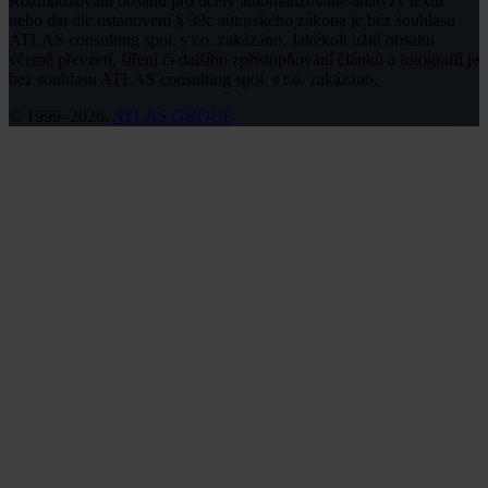
Rozmnožování obsahu pro účely automatizované analýzy textů
nebo dat dle ustanovení § 39c autorského zákona je bez souhlasu
ATLAS consulting spol. s r.o. zakázáno. Jakékoli užití obsahu
včetně převzetí, šíření či dalšího zpřístupňování článků a fotografií je
bez souhlasu ATLAS consulting spol. s r.o. zakázáno.
© 1999–2026,
ATLAS GROUP