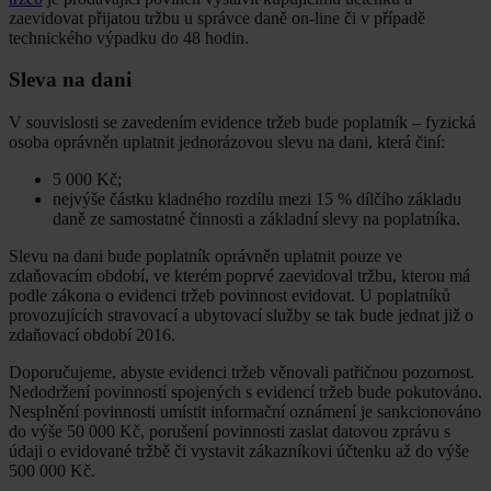
zaevidovat přijatou tržbu u správce daně on-line či v případě
technického výpadku do 48 hodin.
Sleva na dani
V souvislosti se zavedením evidence tržeb bude poplatník – fyzická
osoba oprávněn uplatnit jednorázovou slevu na dani, která činí:
5 000 Kč;
nejvýše částku kladného rozdílu mezi 15 % dílčího základu
daně ze samostatné činnosti a základní slevy na poplatníka.
Slevu na dani bude poplatník oprávněn uplatnit pouze ve
zdaňovacím období, ve kterém poprvé zaevidoval tržbu, kterou má
podle zákona o evidenci tržeb povinnost evidovat. U poplatníků
provozujících stravovací a ubytovací služby se tak bude jednat již o
zdaňovací období 2016.
Doporučujeme, abyste evidenci tržeb věnovali patřičnou pozornost.
Nedodržení povinností spojených s evidencí tržeb bude pokutováno.
Nesplnění povinnosti umístit informační oznámení je sankcionováno
do výše 50 000 Kč, porušení povinnosti zaslat datovou zprávu s
údaji o evidované tržbě či vystavit zákazníkovi účtenku až do výše
500 000 Kč.