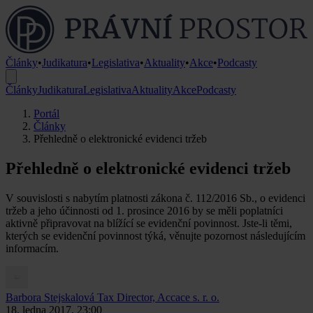
Články
•
Judikatura
•
Legislativa
•
Aktuality
•
Akce
•
Podcasty
Články
Judikatura
Legislativa
Aktuality
Akce
Podcasty
Portál
Články
Přehledně o elektronické evidenci tržeb
Přehledně o elektronické evidenci tržeb
V souvislosti s nabytím platnosti zákona č. 112/2016 Sb., o evidenci
tržeb a jeho účinnosti od 1. prosince 2016 by se měli poplatníci
aktivně připravovat na blížící se evidenční povinnost. Jste-li těmi,
kterých se evidenční povinnost týká, věnujte pozornost následujícím
informacím.
Barbora Stejskalová
Tax Director, Accace s. r. o.
18. ledna 2017, 23:00