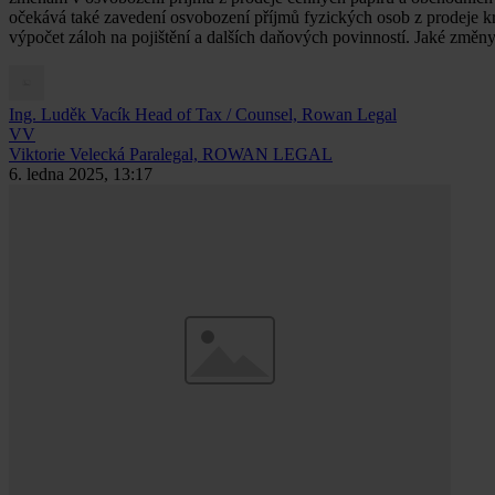
očekává také zavedení osvobození příjmů fyzických osob z prodeje kr
výpočet záloh na pojištění a dalších daňových povinností. Jaké změny 
Ing. Luděk Vacík
Head of Tax / Counsel, Rowan Legal
VV
Viktorie Velecká
Paralegal, ROWAN LEGAL
6. ledna 2025, 13:17