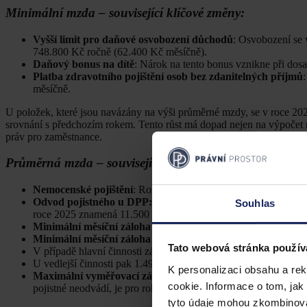
Minimální mzda – související klíčové změny:
Vyšší limit pro daňové osvobození důchodů
: Osvobození se 
748.800 Kč ročně (62.400 Kč měsíčně).
Daňový bonus na dítě
: Nárok na tento bonus vznikne při dos
Platba zdravotního pojištění osob bez zdanitelných příjmů
měsíčně.
U položek, které jsou navázány na výši průměrné mzdy, se v roce 20
srovnání s předchozím rokem. Tento růst má dopad nejen na výpočet rů
práv pro zaměstnance.
Průměrná mzda – související klíčové změny:
Nemocenské pojištění
: Rozhodná částka pro účast na nemocen
Odvod pojistného u DPP:
Limit pro odvod sociálního a zdrav
Souhlas
roce 2025 znamená 11.500 Kč.
Minimální měsíční záloha OSVČ na zdravotní pojištění:
V r
Minimální měsíční záloha OSVČ na pojistné na sociální za
Tato webová stránka použív
V případě hlavní činnosti záloha pro rok 2025 činí 4.759 Kč.
U vedlejší činnosti pak 1.496 Kč.
K personalizaci obsahu a re
Maximální vyměřovací základ pojistného na sociální zabez
cookie. Informace o tom, jak
pojistné neodvádí, je pro rok 2025 ve výši 2.234.736 Kč.
tyto údaje mohou zkombinovat