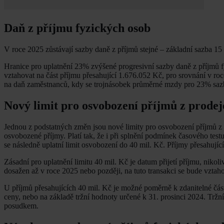
Daň z příjmu fyzických osob
V roce 2025 zůstávají sazby daně z příjmů stejné – základní sazba 15
Hranice pro uplatnění 23% zvýšené progresivní sazby daně z příjmů
vztahovat na část příjmu přesahující 1.676.052 Kč, pro srovnání v r
na daň zaměstnanců, kdy se trojnásobek průměrné mzdy pro 23% saz
Nový limit pro osvobození příjmů z prodej
Jednou z podstatných změn jsou nové limity pro osvobození příjmů z 
osvobozené příjmy. Platí tak, že i při splnění podmínek časového test
se následně uplatní limit osvobození do 40 mil. Kč. Příjmy přesahují
Zásadní pro uplatnění limitu 40 mil. Kč je datum přijetí příjmu, niko
dosažen až v roce 2025 nebo později, na tuto transakci se bude vztaho
U příjmů přesahujících 40 mil. Kč je možné poměrně k zdanitelné část
ceny, nebo na základě tržní hodnoty určené k 31. prosinci 2024. Tržn
posudkem.