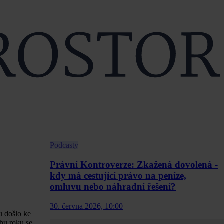
Podcasty
Právní Kontroverze: Zkažená dovolená -
kdy má cestující právo na peníze,
omluvu nebo náhradní řešení?
30. června 2026, 10:00
u došlo ke
hu roku se