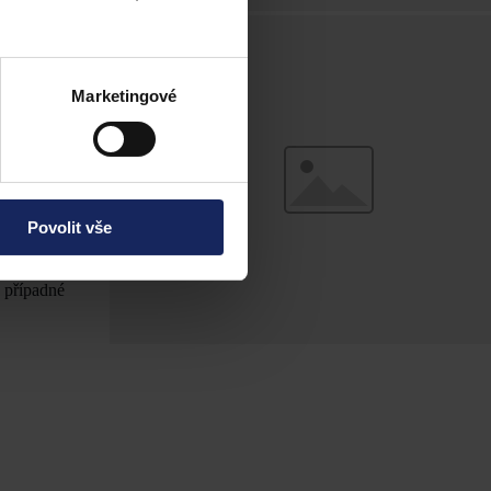
a klíčové
Marketingové
ti. Toto zvýšení
Povolit vše
ní koeficientů.
k případné