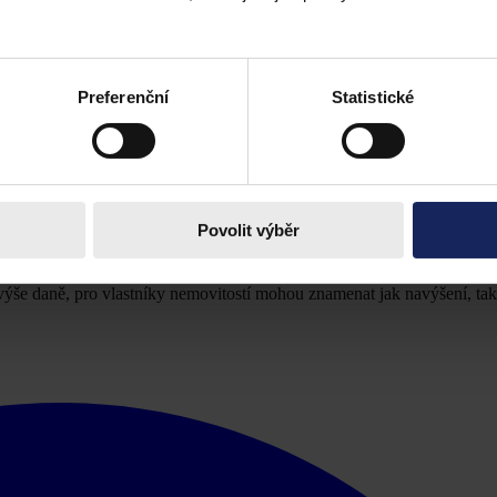
u z nejrozsáhlejších změn v oblasti DPH. Novela zákona o DPH zakotvil
Preferenční
Statistické
ovela DPH: Co se všechno změní?
násobek, přičemž jejich výše závisí na lokalitě a charakteru nemovitos
Povolit výběr
 změny zákona o dani z nemovitých věcí.
í násobícího koeficientu ve výši 1,5 a další změny v pravidlech stanove
í výše daně, pro vlastníky nemovitostí mohou znamenat jak navýšení, ta