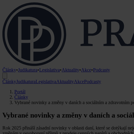
Články
•
Judikatura
•
Legislativa
•
Aktuality
•
Akce
•
Podcasty
Články
Judikatura
Legislativa
Aktuality
Akce
Podcasty
Portál
Články
Vybrané novinky a změny v daních a sociálním a zdravotním po
Vybrané novinky a změny v daních a sociál
Rok 2025 přináší zásadní novinky v oblasti daní, které se dotýkají ne
změnám v osvobození příjmů z prodeje cenných papírů a obchodních p