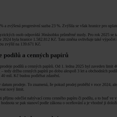
 % a zvýšená progresivní sazba 23 %. Zvýšila se však hranice pro upla
 fyzických osob odpovídá 36násobku průměrné mzdy. Pro rok 2025 se t
oce 2024 byla hranice 1.582.812 Kč. Tato změna ovlivňuje také výpočet
bu zvýšil na 139.671 Kč.
e podílů a cenných papírů
prodeje podílů a cenných papírů. Od 1. ledna 2025 byl zaveden limit 4
u – tedy držba cenných papírů po dobu alespoň 3 let a obchodních podíl
cí 40 mil. Kč budou podléhat zdanění.
liv datum prodeje. To znamená, že pokud prodej proběhl v roce 2024, al
vat nový limit.
i příjmu odečíst nabývací cenu cenného papíru či podílu, a to buď ve v
í hodnota se pak stanoví podle zákona o oceňování a je vhodné ji dolož