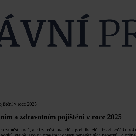
jištění v roce 2025
ním a zdravotním pojištění v roce 2025
jen zaměstnanců, ale i zaměstnavatelů a podnikatelů. Již od počátku rok
odílů, stejně jako k úpravám v oblasti nepeněžitých benefitů. V průbě