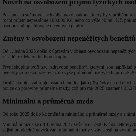
Návrh na osvobození příjmů fyzických oso
Poslanecká sněmovna schválila návrh zákona, který by v průběhu rok
roční příjem nepřesáhne 100.000 Kč, nebo do výše 40 mil. Kč, pokud 
osvobození uplatňované u cenných papírů.
Změny v osvobození nepeněžitých benefitů
Od 1. ledna 2025 došlo k úpravám v oblasti osvobození nepeněžitých 
zásadě rozděleny do dvou skupin.
První skupinu tvoří tzv. „zdravotní benefity“, kterými jsou například
benefity jsou osvobozeny až do výše průměrné mzdy, tedy pro rok 20
Druhá skupina zahrnuje ostatní benefity, jako příspěvky na rekreaci, 
pouze do poloviny průměrné mzdy, což pro rok 2025 znamená 23.27
Minimální a průměrná mzda
Od roku 2025 došlo ke změnám minimální a průměrné mzdy a s nimi s
Minimální mzda se od 1. ledna 2025 zvýšila o 1.900 Kč na celkových
zajistí pravidelné navyšování minimální mzdy v závislosti na vývoji