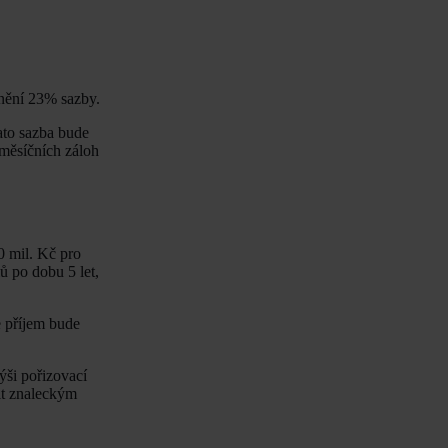
tnění 23% sazby.
ato sazba bude
 měsíčních záloh
0 mil. Kč pro
ů po dobu 5 let,
e příjem bude
ýši pořizovací
it znaleckým