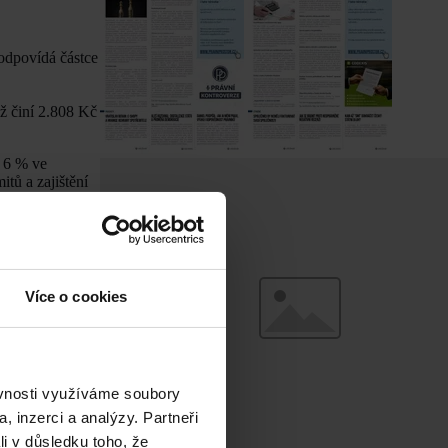
odpovídá částce
ož činí 2.808 Kč
ě 6 % ve
tů a zajištění
roce 2024.
rné mzdy, což v
Více o cookies
ěvnosti využíváme soubory
 nad který se
, inzerci a analýzy. Partneři
li v důsledku toho, že