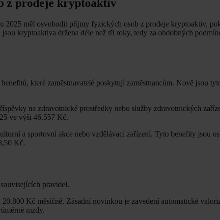
b z prodeje kryptoaktiv
u 2025 měl osvobodit příjmy fyzických osob z prodeje kryptoaktiv, p
jsou kryptoaktiva držena déle než tři roky, tedy za obdobných podmín
benefitů, které zaměstnavatelé poskytují zaměstnancům. Nově jsou tyto
 příspěvky na zdravotnické prostředky nebo služby zdravotnických zaříz
25 ve výši 46.557 Kč.
kulturní a sportovní akce nebo vzdělávací zařízení. Tyto benefity jsou 
8,50 Kč.
ouvisejících pravidel.
 20.800 Kč měsíčně. Zásadní novinkou je zavedení automatické valoriz
 průměrné mzdy.