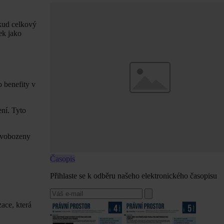
okud celkový
ek jako
 benefity v
ení. Tyto
osvobozeny
Časopis
Přihlaste se k odběru našeho elektronického časopisu
ace, která