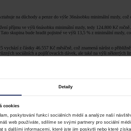
vztahuje na důchody a penze do výše 36násobku minimální mzdy, což 
ažení příjmu ve výši 6násobku minimální mzdy, tedy 124.800 Kč ročně.
: Tato skupina bude hradit pojistné ve výši 13,5 % z minimální mzdy, c
25 vychází z částky 46.557 Kč měsíčně, což znamená nárůst o přibližn
zných sociálních a pojišťovacích dávek, ale také na výši některých limi
ském pojištění se v roce 2025 zvýšila na 4.500 Kč, oproti 4.000 Kč v 
otního pojištění je stanoven při dosažení měsíčního příjmu 25 % průmě
Detaily
oce 2025 tato záloha činí 3.143 Kč, oproti 2.968 Kč v roce 2024.
bezpečení:
á cookies
klam, poskytování funkcí sociálních médií a analýze naší návšt
pečení:
Limit maximálního vyměřovacího základu pro sociální pojištění,
 náš web používáte, sdílíme se svými partnery pro sociální média
 s dalšími informacemi, které jste jim poskytli nebo které získa