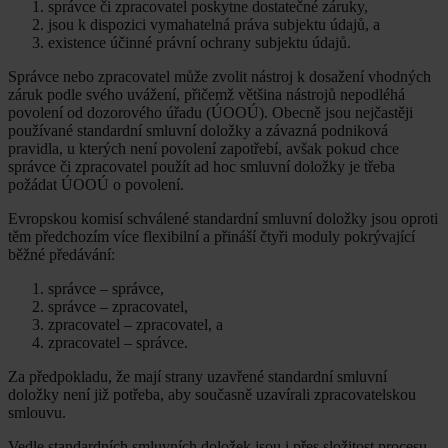
správce či zpracovatel poskytne dostatečné záruky,
jsou k dispozici vymahatelná práva subjektu údajů, a
existence účinné právní ochrany subjektu údajů.
Správce nebo zpracovatel může zvolit nástroj k dosažení vhodných
záruk podle svého uvážení, přičemž většina nástrojů nepodléhá
povolení od dozorového úřadu (ÚOOÚ). Obecně jsou nejčastěji
používané standardní smluvní doložky a závazná podniková
pravidla, u kterých není povolení zapotřebí, avšak pokud chce
správce či zpracovatel použít ad hoc smluvní doložky je třeba
požádat ÚOOÚ o povolení.
Evropskou komisí schválené standardní smluvní doložky jsou oproti
těm předchozím více flexibilní a přináší čtyři moduly pokrývající
běžné předávání:
správce – správce,
správce – zpracovatel,
zpracovatel – zpracovatel, a
zpracovatel – správce.
Za předpokladu, že mají strany uzavřené standardní smluvní
doložky není již potřeba, aby současně uzavírali zpracovatelskou
smlouvu.
Vedle standardních smluvních doložek jsou i přes složitost procesu