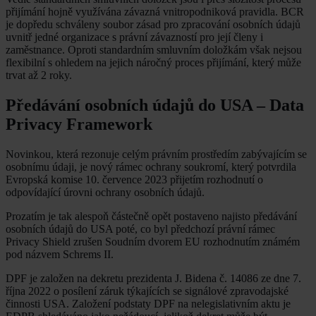
přijímání hojně využívána závazná vnitropodniková pravidla. BCR
je dopředu schváleny soubor zásad pro zpracování osobních údajů
uvnitř jedné organizace s právní závazností pro její členy i
zaměstnance. Oproti standardním smluvním doložkám však nejsou
flexibilní s ohledem na jejich náročný proces přijímání, který může
trvat až 2 roky.
Předávání osobních údajů do USA – Data
Privacy Framework
Novinkou, která rezonuje celým právním prostředím zabývajícím se
osobnímu údaji, je nový rámec ochrany soukromí, který potvrdila
Evropská komise 10. července 2023 přijetím rozhodnutí o
odpovídající úrovni ochrany osobních údajů.
Prozatím je tak alespoň částečně opět postaveno najisto předávání
osobních údajů do USA poté, co byl předchozí právní rámec
Privacy Shield zrušen Soudním dvorem EU rozhodnutím známém
pod názvem Schrems II.
DPF je založen na dekretu prezidenta J. Bidena č. 14086 ze dne 7.
října 2022 o posílení záruk týkajících se signálové zpravodajské
činnosti USA. Založení podstaty DPF na nelegislativním aktu je