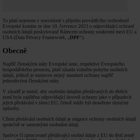
To platí nejenom v souvislosti s přijetím prováděcího rozhodnutí
Evropské komise ze dne 10. července 2023 o odpovídající ochraně
osobních údajů poskytované Rámcem ochrany soukromí mezi EU a
USA (Data Privacy Framework, „
DPF
“).
Obecně
Napříč členskými státy Evropské unie, respektive Evropského
hospodářského prostoru, platí zásada volného pohybu osobních
údajů, jelikož je nastaven stejný standard ochrany napříč
jednotlivými členskými státy.
V zásadě je nutné, aby osobním údajům předávaných do třetích
zemí byla zajištěna odpovídající úroveň ochrany jako v případech
jejich předávání v rámci EU, čehož může být dosaženo různými
způsoby.
Cílem předávání osobních údajů je migrace ochrany osobních údajů
společně se samotnými osobními údaji.
Správce či zpracovatel předávající osobní údaje z EU do třetí země