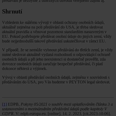
předávání je nezbytné z důležitých důvodů veřejného zájmu aj.
Shrnutí
Vzhledem ke stálému vývoji v oblasti ochrany osobních údajů,
aktuálně zejména na poli předávání do USA, je třeba sledovat
aktuální pravidla a věnovat pozornost standardům nastaveným v
EU. Pokud potřebujete předávat osobní údaje do jiných zemí, vždy
bude nejjednodušší takové předávání uskutečňovat v rámci EU.
V případě, že se nemůže vyhnout předávání do třetích zemí, je vždy
nutné sledovat aktuálně vydaná rozhodnutí o odpovídající ochraně
osobních údajů a při jeho neexistenci si dostatečně prověřit, zda
dovozce osobních údajů zaručuje bezpečné předávání, či platí
dokonce některá z výjimek.
Vývoj v oblasti předávání osobních údajů, zejména v souvislosti s
předáváním do USA, pro Vás budeme v PEYTON legal sledovat.
[1]
EDPB,
Pokyny 05/2021 o souhře mezi uplatňováním článku 3 a
ustanoveními o mezinárodním předávání údajů podle kapitoly V
GDPR
. V: edpb.europa.eu. [online]. 14. 2. 2023. [cit.2023-10-06].