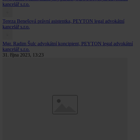
kancelář s.r.o.
Tereza Benešová
právní asistentka, PEYTON legal advokátní
kancelář s.r.o.
Mgr. Radim Šulc
advokátní koncipient, PEYTON legal advokátní
kancelář s.r.o.
31. října 2023, 13:23