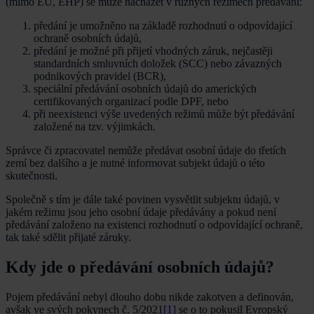
(mimo EU, EHP) se může nacházet v různých režimech předávání:
předání je umožněno na základě rozhodnutí o odpovídající
ochraně osobních údajů,
předání je možné při přijetí vhodných záruk, nejčastěji
standardních smluvních doložek (SCC) nebo závazných
podnikových pravidel (BCR),
speciální předávání osobních údajů do amerických
certifikovaných organizací podle DPF, nebo
při neexistenci výše uvedených režimů může být předávání
založené na tzv. výjimkách.
Správce či zpracovatel nemůže předávat osobní údaje do třetích
zemí bez dalšího a je nutné informovat subjekt údajů o této
skutečnosti.
Společně s tím je dále také povinen vysvětlit subjektu údajů, v
jakém režimu jsou jeho osobní údaje předávány a pokud není
předávání založeno na existenci rozhodnutí o odpovídající ochraně,
tak také sdělit přijaté záruky.
Kdy jde o předávání osobních údajů?
Pojem předávání nebyl dlouho dobu nikde zakotven a definován,
avšak ve svých pokynech č. 5/2021
[1]
se o to pokusil Evropský