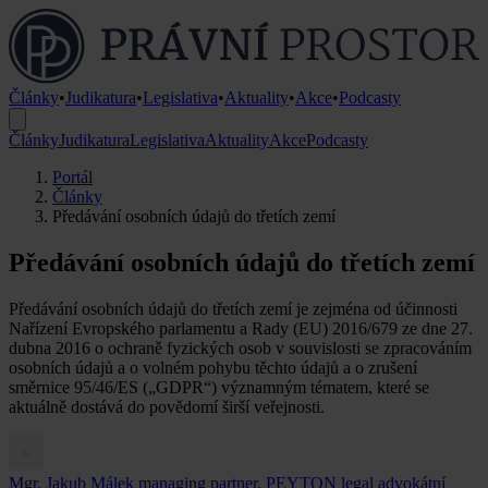
Články
•
Judikatura
•
Legislativa
•
Aktuality
•
Akce
•
Podcasty
Články
Judikatura
Legislativa
Aktuality
Akce
Podcasty
Portál
Články
Předávání osobních údajů do třetích zemí
Předávání osobních údajů do třetích zemí
Předávání osobních údajů do třetích zemí je zejména od účinnosti
Nařízení Evropského parlamentu a Rady (EU) 2016/679 ze dne 27.
dubna 2016 o ochraně fyzických osob v souvislosti se zpracováním
osobních údajů a o volném pohybu těchto údajů a o zrušení
směrnice 95/46/ES („GDPR“) významným tématem, které se
aktuálně dostává do povědomí širší veřejnosti.
Mgr. Jakub Málek
managing partner, PEYTON legal advokátní