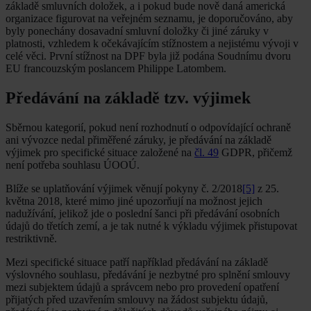
základě smluvních doložek, a i pokud bude nově daná americká
organizace figurovat na veřejném seznamu, je doporučováno, aby
byly ponechány dosavadní smluvní doložky či jiné záruky v
platnosti, vzhledem k očekávajícím stížnostem a nejistému vývoji v
celé věci. První stížnost na DPF byla již podána Soudnímu dvoru
EU francouzským poslancem Philippe Latombem.
Předávání na základě tzv. výjimek
Sběrnou kategorií, pokud není rozhodnutí o odpovídající ochraně
ani vývozce nedal přiměřené záruky, je předávání na základě
výjimek pro specifické situace založené na
čl. 49
GDPR, přičemž
není potřeba souhlasu ÚOOÚ.
Blíže se uplatňování výjimek věnují pokyny č. 2/2018
[5]
z 25.
května 2018, které mimo jiné upozorňují na možnost jejich
nadužívání, jelikož jde o poslední šanci při předávání osobních
údajů do třetích zemí, a je tak nutné k výkladu výjimek přistupovat
restriktivně.
Mezi specifické situace patří například předávání na základě
výslovného souhlasu, předávání je nezbytné pro splnění smlouvy
mezi subjektem údajů a správcem nebo pro provedení opatření
přijatých před uzavřením smlouvy na žádost subjektu údajů,