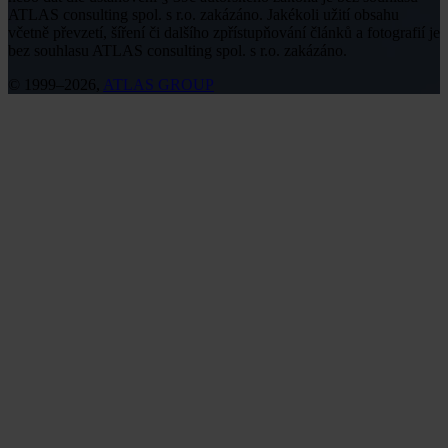
ATLAS consulting spol. s r.o. zakázáno. Jakékoli užití obsahu
včetně převzetí, šíření či dalšího zpřístupňování článků a fotografií je
bez souhlasu ATLAS consulting spol. s r.o. zakázáno.
© 1999–2026,
ATLAS GROUP