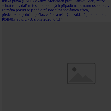
lidská práva (ESLP) v kauze Mortensen proti Dánsku, který může
sehrát roli v dalším řešení obdobných případů na ochranu osobnosti,
zejména pokud se jedná o působení na sociálních sítích,
předchozího jednání poškozeného a reálných základů pro hodnotící
úsudek.
Kolektiv autorů
•
3. srpna 2026, 07:37