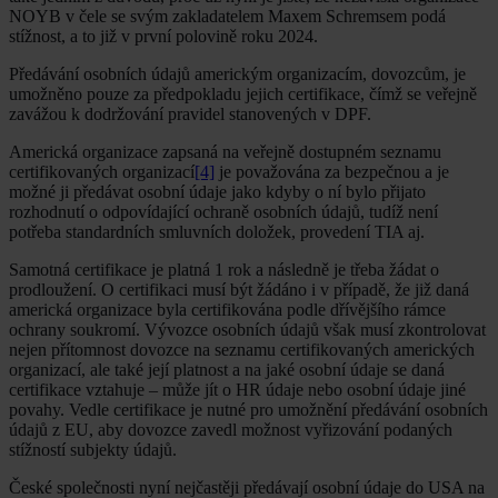
NOYB v čele se svým zakladatelem Maxem Schremsem podá
stížnost, a to již v první polovině roku 2024.
Předávání osobních údajů americkým organizacím, dovozcům, je
umožněno pouze za předpokladu jejich certifikace, čímž se veřejně
zavážou k dodržování pravidel stanovených v DPF.
Americká organizace zapsaná na veřejně dostupném seznamu
certifikovaných organizací
[4]
je považována za bezpečnou a je
možné ji předávat osobní údaje jako kdyby o ní bylo přijato
rozhodnutí o odpovídající ochraně osobních údajů, tudíž není
potřeba standardních smluvních doložek, provedení TIA aj.
Samotná certifikace je platná 1 rok a následně je třeba žádat o
prodloužení. O certifikaci musí být žádáno i v případě, že již daná
americká organizace byla certifikována podle dřívějšího rámce
ochrany soukromí. Vývozce osobních údajů však musí zkontrolovat
nejen přítomnost dovozce na seznamu certifikovaných amerických
organizací, ale také její platnost a na jaké osobní údaje se daná
certifikace vztahuje – může jít o HR údaje nebo osobní údaje jiné
povahy. Vedle certifikace je nutné pro umožnění předávání osobních
údajů z EU, aby dovozce zavedl možnost vyřizování podaných
stížností subjekty údajů.
České společnosti nyní nejčastěji předávají osobní údaje do USA na