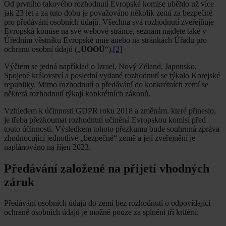
Od prvního takového rozhodnutí Evropské komise uběhlo už více
jak 23 let a za tuto dobu je považováno několik zemí za bezpečné
pro předávání osobních údajů. Všechna svá rozhodnutí zveřejňuje
Evropská komise na své webové stránce, seznam najdete také v
Úředním věstníku Evropské unie anebo na stránkách Úřadu pro
ochranu osobní údajů („
ÚOOÚ
“).
[2]
Výčtem se jedná například o Izrael, Nový Zéland, Japonsko,
Spojené království a poslední vydané rozhodnutí se týkalo Korejské
republiky. Mimo rozhodnutí o předávání do konkrétních zemí se
některá rozhodnutí týkají konkrétních zákonů.
Vzhledem k účinnosti GDPR roku 2018 a změnám, které přineslo,
je třeba přezkoumat rozhodnutí učiněná Evropskou komisí před
touto účinností. Výsledkem tohoto přezkumu bude souhrnná zpráva
zhodnocující jednotlivé „bezpečné“ země a její zveřejnění je
naplánováno na říjen 2023.
Předávání založené na přijetí vhodných
záruk
Předávání osobních údajů do zemí bez rozhodnutí o odpovídající
ochraně osobních údajů je možné pouze za splnění tří kritérií: