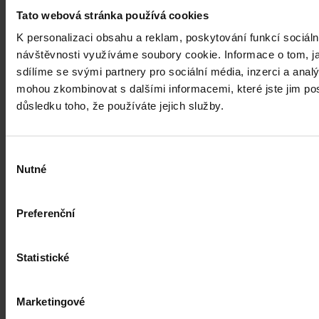
Zákon č. 264/2025 Sb., o kybernetické bezpečnosti (ZoKB), který
Tato webová stránka používá cookies
do českého práva přenáší evropskou směrnici NIS2, nabyl účinnosti
1. listopadu 2025. Pro veřejnost i pro řadu firem jde stále o právní
K personalizaci obsahu a reklam, poskytování funkcí sociáln
úpravu „někde na okraji”. Čísla ale ukazují něco jiného: nový zákon
návštěvnosti využíváme soubory cookie. Informace o tom, j
zasáhne řádově patnáctkrát více subjektů než předchozí úprava a
sdílíme se svými partnery pro sociální média, inzerci a analý
mnohé z nich zatím nevědí, že mezi ně patří.
Jernej Domanjko
•
5. srpna 2026, 07:13
mohou zkombinovat s dalšími informacemi, které jste jim posk
důsledku toho, že používáte jejich služby.
Výběr
Nutné
souhlasu
Preferenční
Statistické
Marketingové