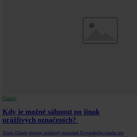
Články
Kdy je možné sáhnout po jinak
urážlivých označeních?
Tento článek shrnuje nedávný rozsudek Evropského soudu pro