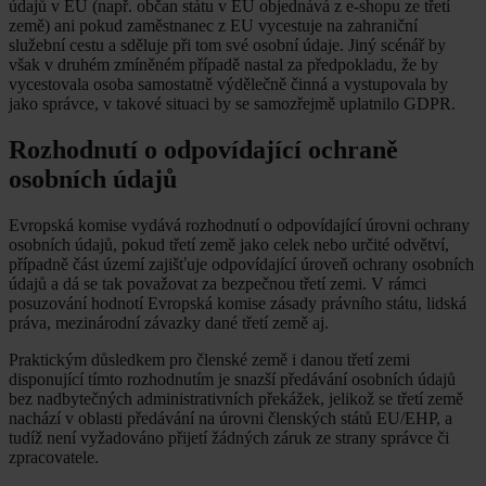
údajů v EU (např. občan státu v EU objednává z e-shopu ze třetí
země) ani pokud zaměstnanec z EU vycestuje na zahraniční
služební cestu a sděluje při tom své osobní údaje. Jiný scénář by
však v druhém zmíněném případě nastal za předpokladu, že by
vycestovala osoba samostatně výdělečně činná a vystupovala by
jako správce, v takové situaci by se samozřejmě uplatnilo GDPR.
Rozhodnutí o odpovídající ochraně
osobních údajů
Evropská komise vydává rozhodnutí o odpovídající úrovni ochrany
osobních údajů, pokud třetí země jako celek nebo určité odvětví,
případně část území zajišťuje odpovídající úroveň ochrany osobních
údajů a dá se tak považovat za bezpečnou třetí zemi. V rámci
posuzování hodnotí Evropská komise zásady právního státu, lidská
práva, mezinárodní závazky dané třetí země aj.
Praktickým důsledkem pro členské země i danou třetí zemi
disponující tímto rozhodnutím je snazší předávání osobních údajů
bez nadbytečných administrativních překážek, jelikož se třetí země
nachází v oblasti předávání na úrovni členských států EU/EHP, a
tudíž není vyžadováno přijetí žádných záruk ze strany správce či
zpracovatele.