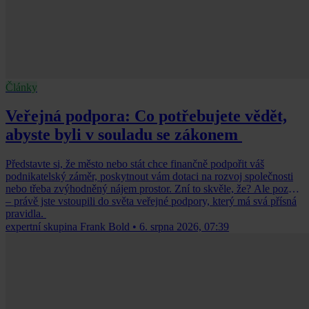
Články
Veřejná podpora: Co potřebujete vědět,
abyste byli v souladu se zákonem
Představte si, že město nebo stát chce finančně podpořit váš
podnikatelský záměr, poskytnout vám dotaci na rozvoj společnosti
nebo třeba zvýhodněný nájem prostor. Zní to skvěle, že? Ale pozor
– právě jste vstoupili do světa veřejné podpory, který má svá přísná
pravidla.
expertní skupina Frank Bold
•
6. srpna 2026, 07:39