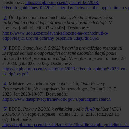
Dostupné z:
https://edpb.europa.eu/system/files/2023-
09/edpb_guidelines_05/2021_interplay_between_the_application_cs.
[2]
Úřad pro ochranu osobních údajů,
Předávání založené na
rozhodnutí o odpovídající úrovni ochrany osobních údajů
. V:
uoou.cz. [online]. [cit.2023-10-06]. Dostupné z:
https://www.uoou.cz/predavani-zalozene-na-rozhodnuti-o-
odpovidajici-urovni-ochrany-osobnich-udaju/ds-5065
[3]
EDPB,
Stanovisko č. 5/2023 k návrhu prováděcího rozhodnutí
Evropské komise o odpovídající ochraně osobních údajů podle
rámce EU-USA pro ochranu údajů
. V: edpb.europa.eu. [online]. 28.
2. 2023. [cit.2023-10-06]. Dostupné z:
https://edpb.europa.eu/system/files/2023-09/edpb_opinion52023_eu-
us_dpf_cs.pdf
[4]
Ministerstvo obchodu Spojených států,
Data Privacy
Framework List
, V: dataprivacyframework.gov. [online]. 13. 7.
2023. [cit.2023-10-07]. Dostupné z:
https://www.dataprivacyframework.gov/s/participant-search
[5]
EDPB,
Pokyny 2/2018 k výjimkám podle
čl. 49
nařízení (EU)
2016/679
, V: edpb.europa.eu. [online]. 25. 5. 2018. [cit.2023-10-
07]. Dostupné z:
https://edpb.europa.eu/sites/default/files/files/file1/edpb_guidelines