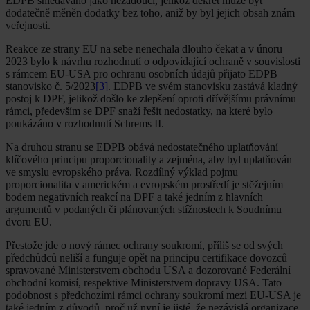
EDPB shledáváno jako nežádoucí, jelikož dekret může být
dodatečně měněn dodatky bez toho, aniž by byl jejich obsah znám
veřejnosti.
Reakce ze strany EU na sebe nenechala dlouho čekat a v únoru
2023 bylo k návrhu rozhodnutí o odpovídající ochraně v souvislosti
s rámcem EU-USA pro ochranu osobních údajů přijato EDPB
stanovisko č. 5/2023
[3]
. EDPB ve svém stanovisku zastává kladný
postoj k DPF, jelikož došlo ke zlepšení oproti dřívějšímu právnímu
rámci, především se DPF snaží řešit nedostatky, na které bylo
poukázáno v rozhodnutí Schrems II.
Na druhou stranu se EDPB obává nedostatečného uplatňování
klíčového principu proporcionality a zejména, aby byl uplatňován
ve smyslu evropského práva. Rozdílný výklad pojmu
proporcionalita v americkém a evropském prostředí je stěžejním
bodem negativních reakcí na DPF a také jedním z hlavních
argumentů v podaných či plánovaných stížnostech k Soudnímu
dvoru EU.
Přestože jde o nový rámec ochrany soukromí, příliš se od svých
předchůdců neliší a funguje opět na principu certifikace dovozců
spravované Ministerstvem obchodu USA a dozorované Federální
obchodní komisí, respektive Ministerstvem dopravy USA. Tato
podobnost s předchozími rámci ochrany soukromí mezi EU-USA je
také jedním z důvodů, proč už nyní je jisté, že nezávislá organizace