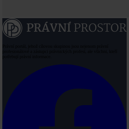
Právní portál, jehož cílovou skupinou jsou nejenom právní
profesionálové a zástupci právnických profesí, ale všichni, kteří
potřebují právní informace.