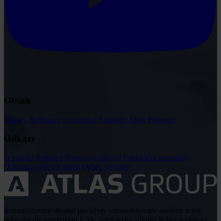
Obsah
Články
Judikatura
Legislativa
Aktuality
Akce
Podcasty
Odkazy
O portálu
Redakce
Podmínky užívání
Publikační podmínky
Ochrana osobních údajů
Odběr časopisu
Rozmnožování obsahu pro účely automatizované analýzy textů
nebo dat dle ustanovení § 39c autorského zákona je bez souhlasu