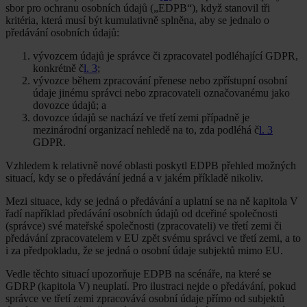
sbor pro ochranu osobních údajů („EDPB“), když stanovil tři
kritéria, která musí být kumulativně splněna, aby se jednalo o
předávání osobních údajů:
vývozcem údajů je správce či zpracovatel podléhající GDPR,
konkrétně č
l. 3
;
vývozce během zpracování přenese nebo zpřístupní osobní
údaje jinému správci nebo zpracovateli označovanému jako
dovozce údajů; a
dovozce údajů se nachází ve třetí zemi případně je
mezinárodní organizací nehledě na to, zda podléhá č
l. 3
GDPR.
Vzhledem k relativně nové oblasti poskytl EDPB přehled možných
situací, kdy se o předávání jedná a v jakém příkladě nikoliv.
Mezi situace, kdy se jedná o předávání a uplatní se na ně kapitola V
řadí například předávání osobních údajů od dceřiné společnosti
(správce) své mateřské společnosti (zpracovateli) ve třetí zemi či
předávání zpracovatelem v EU zpět svému správci ve třetí zemi, a to
i za předpokladu, že se jedná o osobní údaje subjektů mimo EU.
Vedle těchto situací upozorňuje EDPB na scénáře, na které se
GDRP (kapitola V) neuplatí. Pro ilustraci nejde o předávání, pokud
správce ve třetí zemi zpracovává osobní údaje přímo od subjektů