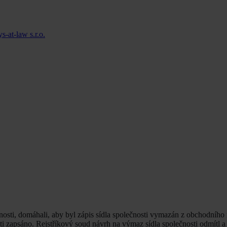
-at-law s.r.o.
čnosti, domáhali, aby byl zápis sídla společnosti vymazán z obchodního r
sti zapsáno. Rejstříkový soud návrh na výmaz sídla společnosti odmítl a