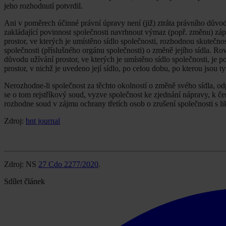
jeho rozhodnutí potvrdil.
Ani v poměrech účinné právní úpravy není (již) ztráta právního důvodu
zakládající povinnost společnosti navrhnout výmaz (popř. změnu) zápis
prostor, ve kterých je umístěno sídlo společnosti, rozhodnou skutečnos
společnosti (příslušného orgánu společnosti) o změně jejího sídla. Ro
důvodu užívání prostor, ve kterých je umístěno sídlo společnosti, je 
prostor, v nichž je uvedeno její sídlo, po celou dobu, po kterou jsou t
Nerozhodne-li společnost za těchto okolností o změně svého sídla, o
se o tom rejstříkový soud, vyzve společnost ke zjednání nápravy, k če
rozhodne soud v zájmu ochrany třetích osob o zrušení společnosti s li
Zdroj:
bnt journal
Zdroj: NS
27 Cdo 2277/2020
.
Sdílet článek