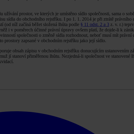
 užívání prostor, ve kterých je umístěno sídlo společnosti, sama o sobě
u sídla do obchodního rejstříku. I po 1. 1. 2014 je při ztrátě právního
tí (od níž začíná běžet složená lhůta podle
§ 11 odst. 2 a 3
z. v. r.) tep
vněž i v poměrech účinné právní úpravy ovšem platí, že dojde-li k záni
povinností společnosti o změně sídla rozhodnout, neboť musí mít právní
yto prostory zapsané v obchodním rejstříku jako její sídlo.
dporuje obsah zápisu v obchodním rejstříku donucujícím ustanovením zá
muž jí stanoví přiměřenou lhůtu. Nezjedná-li společnost ve stanovené l
kvidací.