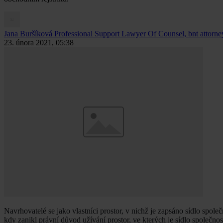
Jana Buršíková
Professional Support Lawyer Of Counsel, bnt attorneys
23. února 2021, 05:38
Navrhovatelé se jako vlastníci prostor, v nichž je zapsáno sídlo spole
kdy zanikl právní důvod užívání prostor, ve kterých je sídlo společno