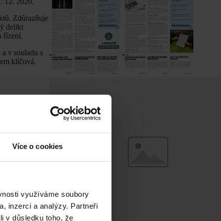
. 12. 2020.
iktů. Zdůrazňuje
ý delikt
 řízení.
 a v souladu s
tem klíčová.
Více o cookies
ěvnosti využíváme soubory
, inzerci a analýzy. Partneři
li v důsledku toho, že