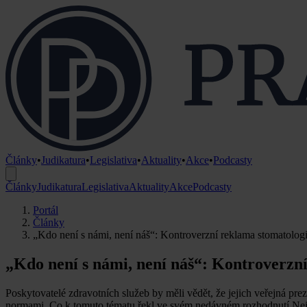
Články
•
Judikatura
•
Legislativa
•
Aktuality
•
Akce
•
Podcasty
Články
Judikatura
Legislativa
Aktuality
Akce
Podcasty
Portál
Články
„Kdo není s námi, není náš“: Kontroverzní reklama stomatologi
„Kdo není s námi, není náš“: Kontroverzní
Poskytovatelé zdravotních služeb by měli vědět, že jejich veřejná prez
normami. Co k tomuto tématu řekl ve svém nedávném rozhodnutí Nej