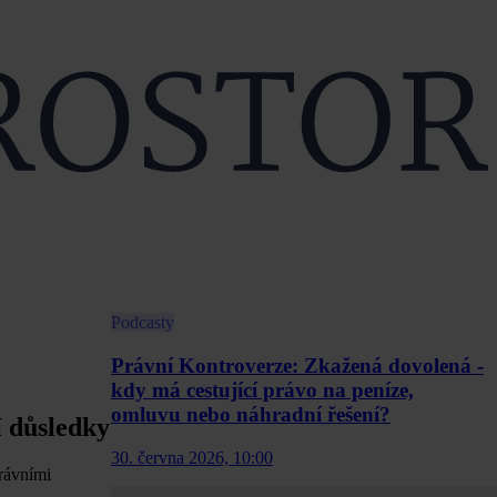
Podcasty
Právní Kontroverze: Zkažená dovolená -
kdy má cestující právo na peníze,
omluvu nebo náhradní řešení?
í důsledky
30. června 2026, 10:00
právními