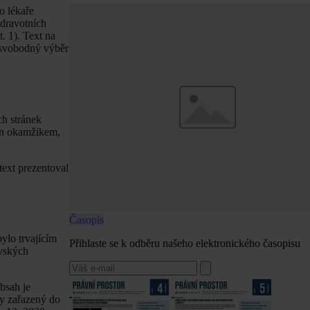
o lékaře
zdravotních
. 1). Text na
a svobodný výběr
ch stránek
nán okamžikem,
text prezentoval
Časopis
ylo trvajícím
Přihlaste se k odběru našeho elektronického časopisu
ovských
bsah je
ky zařazený do