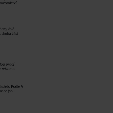
avotnictví.
edeny dvě
 druhá část
dou prací
ým názorem
lužeb. Podle §
mace jsou