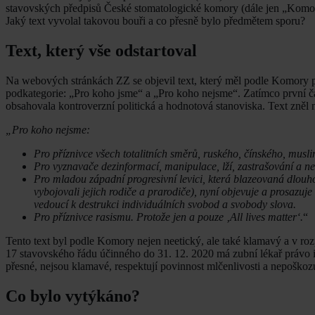
stavovských předpisů České stomatologické komory (dále jen „Komora“
Jaký text vyvolal takovou bouři a co přesně bylo předmětem sporu?
Text, který vše odstartoval
Na webových stránkách ZZ se objevil text, který měl podle Komory po
podkategorie: „Pro koho jsme“ a „Pro koho nejsme“. Zatímco první č
obsahovala kontroverzní politická a hodnotová stanoviska. Text zněl 
„Pro koho nejsme:
Pro příznivce všech totalitních směrů, ruského, čínského, musl
Pro vyznavače dezinformací, manipulace, lží, zastrašování a n
Pro mladou západní progresivní levici, která blazeovaná dlouh
vybojovali jejich rodiče a prarodiče), nyní objevuje a prosazuje
vedoucí k destrukci individuálních svobod a svobody slova.
Pro příznivce rasismu. Protože jen a pouze ‚All lives matter‘.
“
Tento text byl podle Komory nejen neetický, ale také klamavý a v ro
17 stavovského řádu účinného do 31. 12. 2020 má zubní lékař právo i
přesné, nejsou klamavé, respektují povinnost mlčenlivosti a nepoškozu
Co bylo vytýkáno?