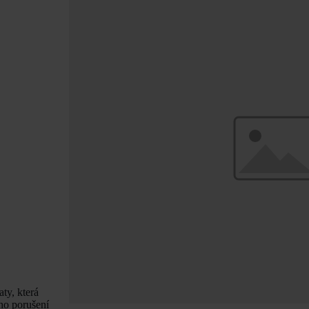
ty, která
ého porušení