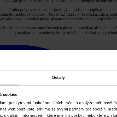
 stavovské předpisy účinné od 1. 1. 2021, nikoli předpisy účinné do 31
iplinárního práva a interpretaci skutkových podstat disciplinárních del
nkrétní skutkové okolnosti. Případ ZZ ukazuje, že otázka, zda je určit
vé působnosti právních předpisů a na samotný výsledek disciplinárního
ich veřejná prezentace musí být nejen přesná a pravdivá, ale také etická
 o citlivou oblast zdravotnictví, kde je důvěra mezi lékařem a pacien
Detaily
á cookies
klam, poskytování funkcí sociálních médií a analýze naší návšt
 náš web používáte, sdílíme se svými partnery pro sociální média
 s dalšími informacemi, které jste jim poskytli nebo které získa