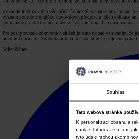
správního spisu. NSS proto rozhodl, že na případ měly být aplikovány
Rozhodnutí NSS v této věci přináší důležité poznatky pro aplikaci disc
význam podrobné analýzy stavovských předpisů a jejich aplikace na ko
jednorázový, nebo trvající, může mít zásadní dopad na posouzení časo
Pro poskytovatele zdravotních služeb je tento případ varováním, že jej
právními normami. Svoboda projevu má své hranice, zejména pokud jde
Sdílet článek
Souhlas
Tato webová stránka použív
K personalizaci obsahu a re
cookie. Informace o tom, jak
tyto údaje mohou zkombinovat