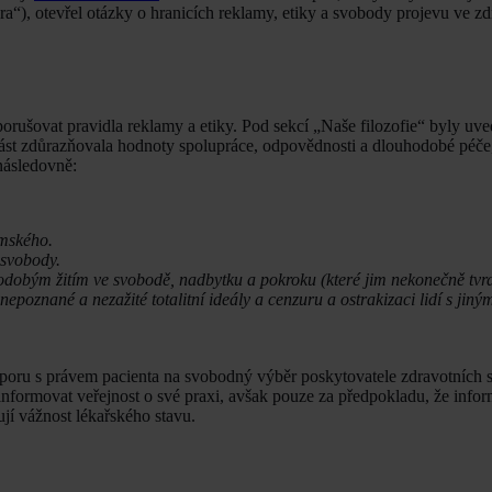
), otevřel otázky o hranicích reklamy, etiky a svobody projevu ve zdr
rušovat pravidla reklamy a etiky. Pod sekcí „Naše filozofie“ byly uv
ást zdůrazňovala hodnoty spolupráce, odpovědnosti a dlouhodobé péče,
následovně:
imského.
esvobody.
odobým žitím ve svobodě, nadbytku a pokroku (které jim nekonečně tvr
 nepoznané a nezažité totalitní ideály a cenzuru a ostrakizaci lidí s jin
zporu s právem pacienta na svobodný výběr poskytovatele zdravotních s
nformovat veřejnost o své praxi, avšak pouze za předpokladu, že infor
jí vážnost lékařského stavu.