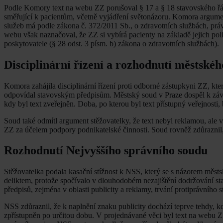
Podle Komory text na webu ZZ porušoval § 17 a § 18 stavovského řádu
směřující k pacientům, včetně vyjádření světonázoru. Komora argumen
služeb má podle zákona č. 372/2011 Sb., o zdravotních službách, prá
webu však naznačoval, že ZZ si vybírá pacienty na základě jejich po
poskytovatele (§ 28 odst. 3 písm. b) zákona o zdravotních službách).
Disciplinární řízení a rozhodnutí městské
Komora zahájila disciplinární řízení proti odborné zástupkyni ZZ, kte
odpovídal stavovským předpisům. Městský soud v Praze dospěl k záv
kdy byl text zveřejněn. Doba, po kterou byl text přístupný veřejnosti
Soud také odmítl argument stěžovatelky, že text nebyl reklamou, ale 
ZZ za účelem podpory podnikatelské činnosti. Soud rovněž zdůraznil,
Rozhodnutí Nejvyššího správního soudu
Stěžovatelka podala kasační stížnost k NSS, který se s názorem městs
deliktem, protože spočívalo v dlouhodobém nezajištění dodržování s
předpisů, zejména v oblasti publicity a reklamy, trvání protiprávníh
NSS zdůraznil, že k naplnění znaku publicity dochází teprve tehdy, 
zpřístupněn po určitou dobu. V projednávané věci byl text na webu 