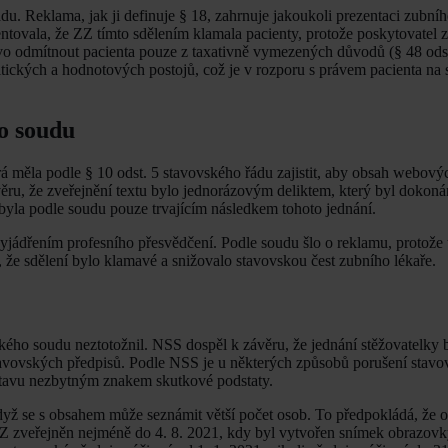
. Reklama, jak ji definuje § 18, zahrnuje jakoukoli prezentaci zubníh
tovala, že ZZ tímto sdělením klamala pacienty, protože poskytovatel 
vo odmítnout pacienta pouze z taxativně vymezených důvodů (§ 48 odst
litických a hodnotových postojů, což je v rozporu s právem pacienta n
ho soudu
rá měla podle § 10 odst. 5 stavovského řádu zajistit, aby obsah webový
ěru, že zveřejnění textu bylo jednorázovým deliktem, který byl doko
, byla podle soudu pouze trvajícím následkem tohoto jednání.
vyjádřením profesního přesvědčení. Podle soudu šlo o reklamu, protože 
 že sdělení bylo klamavé a snižovalo stavovskou čest zubního lékaře.
kého soudu neztotožnil. NSS dospěl k závěru, že jednání stěžovatelky b
tavovských předpisů. Podle NSS je u některých způsobů porušení stav
o stavu nezbytným znakem skutkové podstaty.
když se s obsahem může seznámit větší počet osob. To předpokládá, že o
ZZ zveřejněn nejméně do 4. 8. 2021, kdy byl vytvořen snímek obrazov