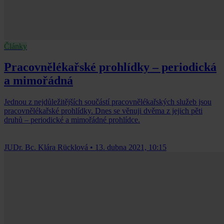
Články
Pracovnělékařské prohlídky – periodická
a mimořádná
Jednou z nejdůležitějších součástí pracovnělékařských služeb jsou
pracovnělékařské prohlídky. Dnes se věnuji dvěma z jejich pěti
druhů – periodické a mimořádné prohlídce.
JUDr. Bc. Klára Rücklová
•
13. dubna 2021, 10:15