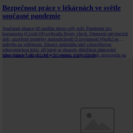
Bezpečnost práce v lékárnách ve světle
současné pandemie
Současná situace již zasáhla skoro celý svět. Pandemie tzv.
koronaviru (Covid-19) ovlivnila životy všech. Omezení otevíracích
dob, uzavřené prodejny maloobchodů či povinnosti týkající se
pohybu na veřejnosti. Situace způsobila také celosvětovou
zdravotnickou krizi, při které se ukazuje důležitost plánování
zdravotnictví, dlouhodobých investic a zejména pak upozornila na
Mgr. Adam Tietz, LL.M.
•
21. dubna 2020, 22:00
často přehlíženou nepostradatelnost všech zdravotnických
pracovníků.