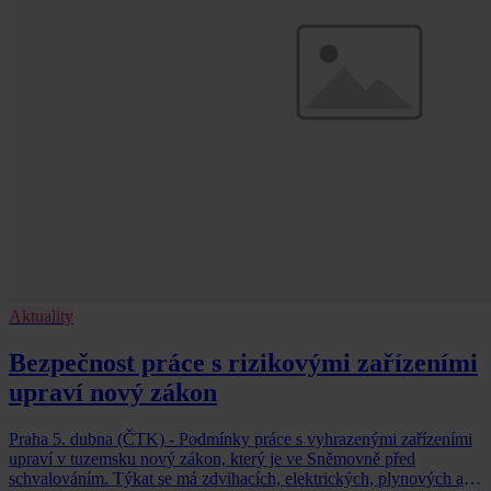
Aktuality
Bezpečnost práce s rizikovými zařízeními
upraví nový zákon
Praha 5. dubna (ČTK) - Podmínky práce s vyhrazenými zařízeními
upraví v tuzemsku nový zákon, který je ve Sněmovně před
schvalováním. Týkat se má zdvihacích, elektrických, plynových a