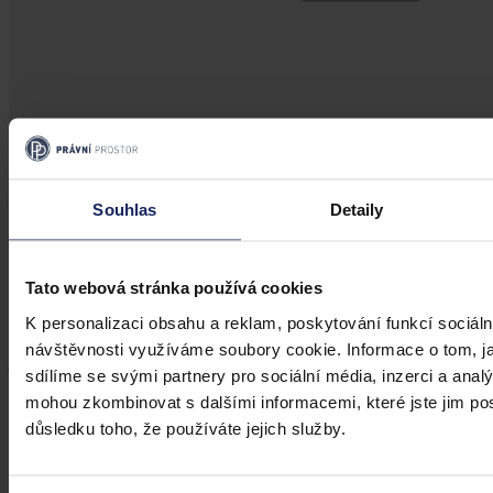
Články
Souhlas
Detaily
Dopady šíření koronaviru (COVID-19) na
zaměstnavatele
Tato webová stránka používá cookies
Sdělovací prostředky jsou v současné době plné zpráv o šíření tzv.
K personalizaci obsahu a reklam, poskytování funkcí sociáln
koronaviru (přesněji COVID-19) po světě. Virus se nyní vyskytuje
návštěvnosti využíváme soubory cookie. Informace o tom, j
již i na evropském kontinentu a prognózy hovoří o jeho dalším
sdílíme se svými partnery pro sociální média, inzerci a analý
šíření. Cílem tohoto článku není šířit paniku, ale poskytnout základní
pohled na problematiku šíření viru z pohledu zaměstnavatele ve
mohou zkombinovat s dalšími informacemi, které jste jim posk
vztahu k jeho zaměstnancům a nastínit, co mohou čeští
Mgr. Jakub Málek
•
1. března 2020, 23:00
důsledku toho, že používáte jejich služby.
zaměstnavatelé dělat pro to, aby minimalizovali rizika zavlečení viru
na své pracoviště.