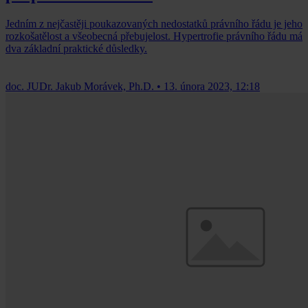
Jedním z nejčastěji poukazovaných nedostatků právního řádu je jeho
rozkošatělost a všeobecná přebujelost. Hypertrofie právního řádu má
dva základní praktické důsledky.
doc. JUDr. Jakub Morávek, Ph.D.
•
13. února 2023, 12:18