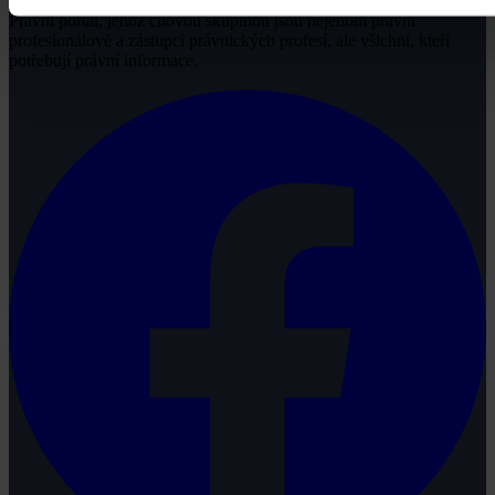
Právní portál, jehož cílovou skupinou jsou nejenom právní
profesionálové a zástupci právnických profesí, ale všichni, kteří
potřebují právní informace.