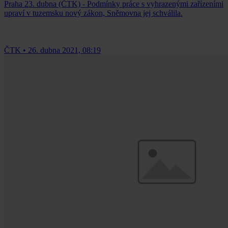
Praha 23. dubna (ČTK) - Podmínky práce s vyhrazenými zařízeními
upraví v tuzemsku nový zákon, Sněmovna jej schválila.
ČTK
•
26. dubna 2021, 08:19