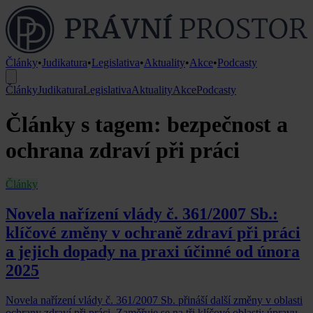
Články
•
Judikatura
•
Legislativa
•
Aktuality
•
Akce
•
Podcasty
Články
Judikatura
Legislativa
Aktuality
Akce
Podcasty
Články s tagem: bezpečnost a
ochrana zdraví při práci
Články
Novela nařízení vlády č. 361/2007 Sb.:
klíčové změny v ochraně zdraví při práci
a jejich dopady na praxi účinné od února
2025
Novela nařízení vlády č. 361/2007 Sb. přináší další změny v oblasti
ochrany zdraví při práci. Zaměřuje se na tři klíčové oblasti: úpravu