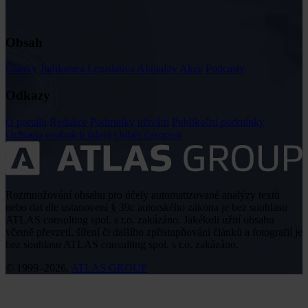
Obsah
Články
Judikatura
Legislativa
Aktuality
Akce
Podcasty
Odkazy
O portálu
Redakce
Podmínky užívání
Publikační podmínky
Ochrana osobních údajů
Odběr časopisu
Rozmnožování obsahu pro účely automatizované analýzy textů
nebo dat dle ustanovení § 39c autorského zákona je bez souhlasu
ATLAS consulting spol. s r.o. zakázáno. Jakékoli užití obsahu
včetně převzetí, šíření či dalšího zpřístupňování článků a fotografií je
bez souhlasu ATLAS consulting spol. s r.o. zakázáno.
© 1999–2026,
ATLAS GROUP