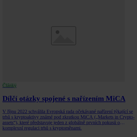
Články
Dílčí otázky spojené s nařízením MiCA
V říjnu 2022 schválila Evropská rada očekávané nařízení týkající se
trhů s kryptoaktivy známé pod zkratkou MiCA („Markets in Crypto-
assets“), které představuje jeden z globálně prvních pokusů o
komplexní regulaci trhů s kryptoměnami.