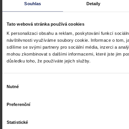
profesionálové a zástupci právnických profesí, ale všichni, kteří
Souhlas
Detaily
potřebují právní informace.
Tato webová stránka používá cookies
K personalizaci obsahu a reklam, poskytování funkcí sociáln
návštěvnosti využíváme soubory cookie. Informace o tom, j
sdílíme se svými partnery pro sociální média, inzerci a analý
mohou zkombinovat s dalšími informacemi, které jste jim posk
důsledku toho, že používáte jejich služby.
Výběr
Nutné
souhlasu
Preferenční
Statistické