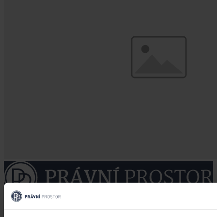
Právní portál, jehož cílovou skupinou jsou nejenom právní