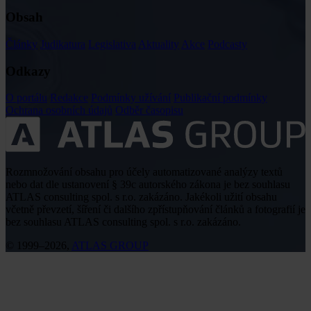
Obsah
Články
Judikatura
Legislativa
Aktuality
Akce
Podcasty
Odkazy
O portálu
Redakce
Podmínky užívání
Publikační podmínky
Ochrana osobních údajů
Odběr časopisu
Rozmnožování obsahu pro účely automatizované analýzy textů
nebo dat dle ustanovení § 39c autorského zákona je bez souhlasu
ATLAS consulting spol. s r.o. zakázáno. Jakékoli užití obsahu
včetně převzetí, šíření či dalšího zpřístupňování článků a fotografií je
bez souhlasu ATLAS consulting spol. s r.o. zakázáno.
© 1999–2026,
ATLAS GROUP