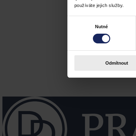
používáte jejich služby.
Výběr
Nutné
souhlasu
Odmítnout