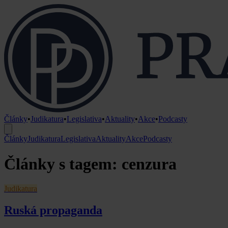
Články
•
Judikatura
•
Legislativa
•
Aktuality
•
Akce
•
Podcasty
Články
Judikatura
Legislativa
Aktuality
Akce
Podcasty
Články s tagem: cenzura
Judikatura
Ruská propaganda