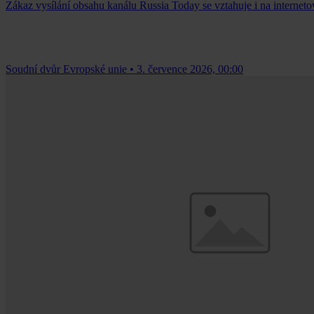
Zákaz vysílání obsahu kanálu Russia Today se vztahuje i na internetov
Soudní dvůr Evropské unie
•
3. července 2026, 00:00