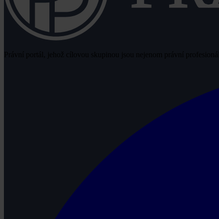
Právní portál, jehož cílovou skupinou jsou nejenom právní profesionálo