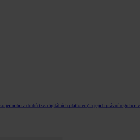
ako jednoho z druhů tzv. digitálních platforem) a jejich právní regulace 