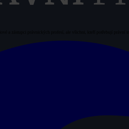
vé a zástupci právnických profesí, ale všichni, kteří potřebují právní 