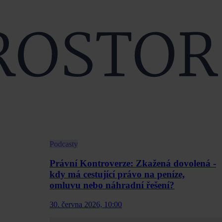
Podcasty
Právní Kontroverze: Zkažená dovolená -
kdy má cestující právo na peníze,
omluvu nebo náhradní řešení?
30. června 2026, 10:00