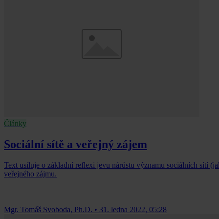
Články
Sociální sítě a veřejný zájem
Text usiluje o základní reflexi jevu nárůstu významu sociálních sítí (j
veřejného zájmu.
Mgr. Tomáš Svoboda, Ph.D.
•
31. ledna 2022, 05:28