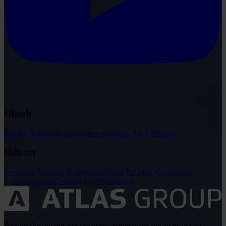
Obsah
Články
Judikatura
Legislativa
Aktuality
Akce
Podcasty
Odkazy
O portálu
Redakce
Podmínky užívání
Publikační podmínky
Ochrana osobních údajů
Odběr časopisu
Rozmnožování obsahu pro účely automatizované analýzy textů