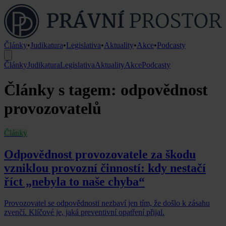
Články
•
Judikatura
•
Legislativa
•
Aktuality
•
Akce
•
Podcasty
Články
Judikatura
Legislativa
Aktuality
Akce
Podcasty
Články s tagem: odpovědnost
provozovatelů
Články
Odpovědnost provozovatele za škodu
vzniklou provozní činností: kdy nestačí
říct „nebyla to naše chyba“
Provozovatel se odpovědnosti nezbaví jen tím, že došlo k zásahu
zvenčí. Klíčové je, jaká preventivní opatření přijal.