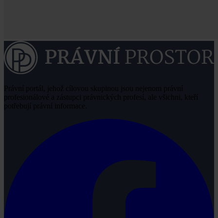
Právní portál, jehož cílovou skupinou jsou nejenom právní
profesionálové a zástupci právnických profesí, ale všichni, kteří
potřebují právní informace.