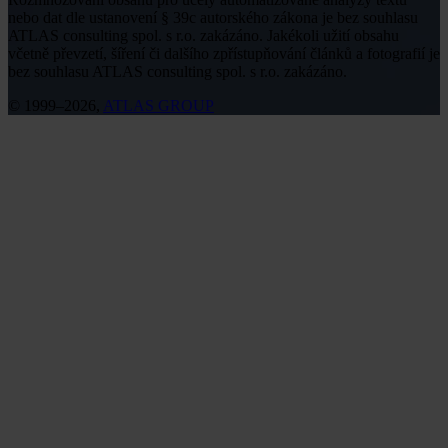
nebo dat dle ustanovení § 39c autorského zákona je bez souhlasu
ATLAS consulting spol. s r.o. zakázáno. Jakékoli užití obsahu
včetně převzetí, šíření či dalšího zpřístupňování článků a fotografií je
bez souhlasu ATLAS consulting spol. s r.o. zakázáno.
© 1999–2026,
ATLAS GROUP