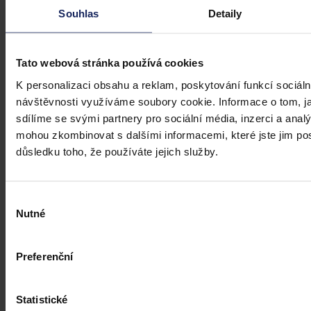
profesionálové a zástupci právnických profesí, ale všichni, kteří
Souhlas
Detaily
potřebují právní informace.
Tato webová stránka používá cookies
K personalizaci obsahu a reklam, poskytování funkcí sociáln
návštěvnosti využíváme soubory cookie. Informace o tom, j
sdílíme se svými partnery pro sociální média, inzerci a analý
mohou zkombinovat s dalšími informacemi, které jste jim posk
důsledku toho, že používáte jejich služby.
Výběr
Nutné
souhlasu
Preferenční
Statistické