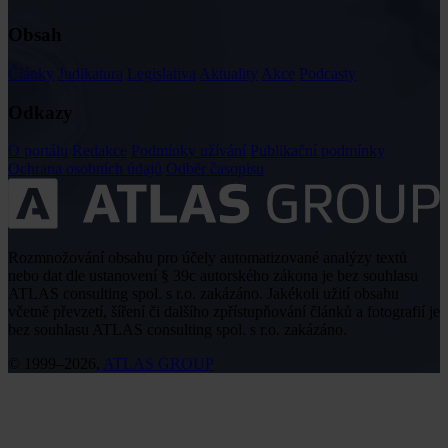
Obsah
Články
Judikatura
Legislativa
Aktuality
Akce
Podcasty
Odkazy
O portálu
Redakce
Podmínky užívání
Publikační podmínky
Ochrana osobních údajů
Odběr časopisu
Rozmnožování obsahu pro účely automatizované analýzy textů
nebo dat dle ustanovení § 39c autorského zákona je bez souhlasu
ATLAS consulting spol. s r.o. zakázáno. Jakékoli užití obsahu
včetně převzetí, šíření či dalšího zpřístupňování článků a fotografií je
bez souhlasu ATLAS consulting spol. s r.o. zakázáno.
© 1999–2026,
ATLAS GROUP