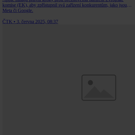
komise (EK), aby zpřístupnil svá zařízení konkurentům, jako jsou
Meta či Google.
ČTK
•
3. června 2025, 08:37