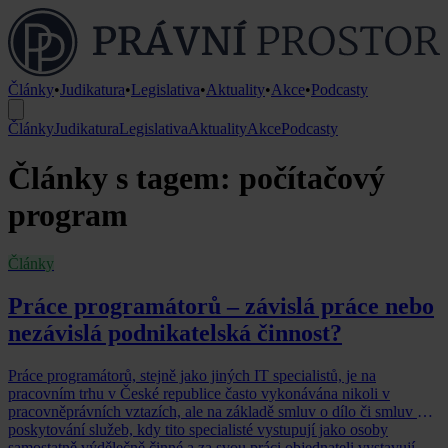
Články
•
Judikatura
•
Legislativa
•
Aktuality
•
Akce
•
Podcasty
Články
Judikatura
Legislativa
Aktuality
Akce
Podcasty
Články s tagem: počítačový
program
Články
Práce programátorů – závislá práce nebo
nezávislá podnikatelská činnost?
Práce programátorů, stejně jako jiných IT specialistů, je na
pracovním trhu v České republice často vykonávána nikoli v
pracovněprávních vztazích, ale na základě smluv o dílo či smluv o
poskytování služeb, kdy tito specialisté vystupují jako osoby
samostatně výdělečně činné a za svou práci objednateli vystavují