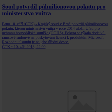
Soud potvrdil půlmilionovou pokutu pro
ministerstvo vnitra
Brno 10. září (ČTK) - Krajský soud v Brně potvrdil půlmilionovou
pokutu, kterou ministerstvu vnitra v roce 2014 uložil Úřad pro
ochranu hospodářské soutěže (ÚOHS). Pokuta se týkala dodatků k
rámcové smlouvě na poskytování licencí k produktům Microsoft.
Rozhodnutí soudu je na jeho úřední desce.
ČTK
•
10. září 2018, 22:00