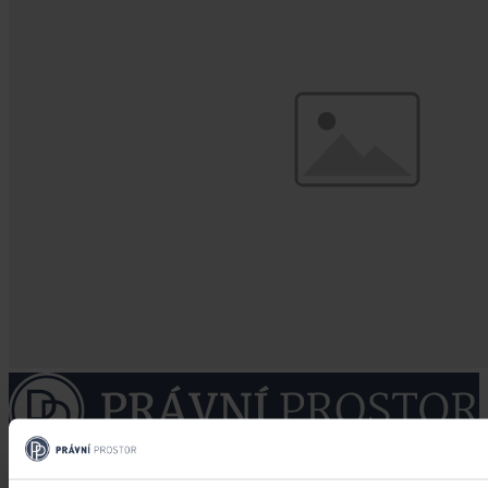
Právní portál, jehož cílovou skupinou jsou nejenom právní