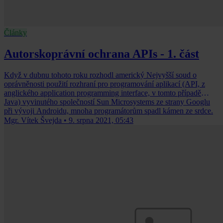
Články
Autorskoprávní ochrana APIs - 1. část
Když v dubnu tohoto roku rozhodl americký Nejvyšší soud o
oprávněnosti použití rozhraní pro programování aplikací (API, z
anglického application programming interface, v tomto případě
Java) vyvinutého společností Sun Microsystems ze strany Googlu
při vývoji Androidu, mnoha programátorům spadl kámen ze srdce.
Mgr. Vítek Švejda
•
9. srpna 2021, 05:43