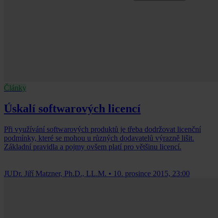
Články
Úskalí softwarových licencí
Při využívání softwarových produktů je třeba dodržovat licenční
podmínky, které se mohou u různých dodavatelů výrazně lišit.
Základní pravidla a pojmy ovšem platí pro většinu licencí.
JUDr. Jiří Matzner, Ph.D., LL.M.
•
10. prosince 2015, 23:00