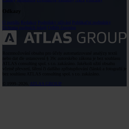
Odkazy
O portálu
Redakce
Podmínky užívání
Publikační podmínky
Ochrana osobních údajů
Odběr časopisu
Rozmnožování obsahu pro účely automatizované analýzy textů
nebo dat dle ustanovení § 39c autorského zákona je bez souhlasu
ATLAS consulting spol. s r.o. zakázáno. Jakékoli užití obsahu
včetně převzetí, šíření či dalšího zpřístupňování článků a fotografií je
bez souhlasu ATLAS consulting spol. s r.o. zakázáno.
© 1999–2026,
ATLAS GROUP