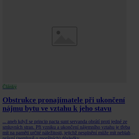
Články
Obstrukce pronajímatele při ukončení
nájmu bytu ve vztahu k jeho stavu
... aneb když se princip pacta sunt servanda obrátí proti jedné ze
smluvních stran. Při vzniku a ukončení nájemního vztahu je třeba
mít na paměti určité náležitosti, jejichž nesplnění může mít neblahé
právní (nemluvě o morálních) důsledky.