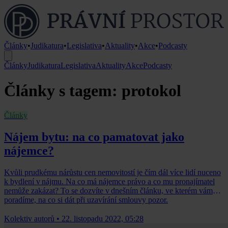
Články
•
Judikatura
•
Legislativa
•
Aktuality
•
Akce
•
Podcasty
Články
Judikatura
Legislativa
Aktuality
Akce
Podcasty
Články s tagem: protokol
Články
Nájem bytu: na co pamatovat jako
nájemce?
Kvůli prudkému nárůstu cen nemovitostí je čím dál více lidí nuceno
k bydlení v nájmu. Na co má nájemce právo a co mu pronajímatel
nemůže zakázat? To se dozvíte v dnešním článku, ve kterém vám
poradíme, na co si dát při uzavírání smlouvy pozor.
Kolektiv autorů
•
22. listopadu 2022, 05:28