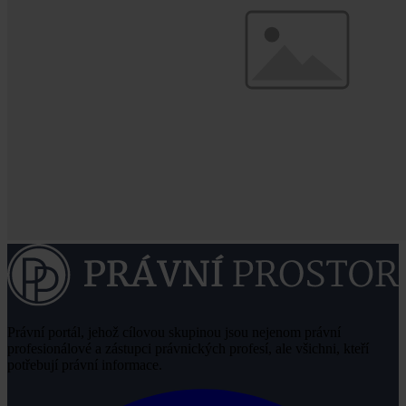
Právní portál, jehož cílovou skupinou jsou nejenom právní
profesionálové a zástupci právnických profesí, ale všichni, kteří
potřebují právní informace.