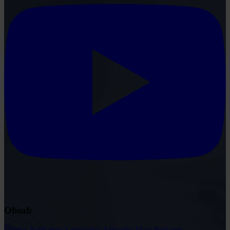
Obsah
Články
Judikatura
Legislativa
Aktuality
Akce
Podcasty