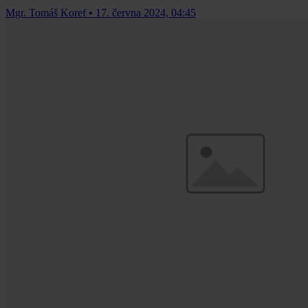
Mgr. Tomáš Koref
•
17. června 2024, 04:45