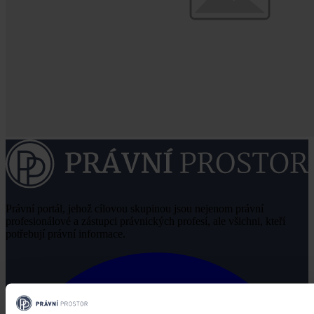
Právní portál, jehož cílovou skupinou jsou nejenom právní
profesionálové a zástupci právnických profesí, ale všichni, kteří
potřebují právní informace.