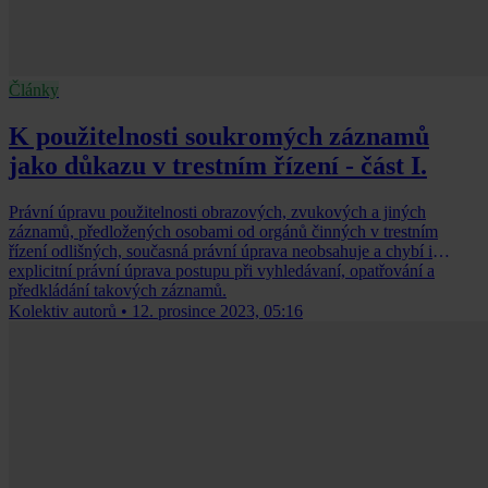
Články
K použitelnosti soukromých záznamů
jako důkazu v trestním řízení - část I.
Právní úpravu použitelnosti obrazových, zvukových a jiných
záznamů, předložených osobami od orgánů činných v trestním
řízení odlišných, současná právní úprava neobsahuje a chybí i
explicitní právní úprava postupu při vyhledávaní, opatřování a
předkládání takových záznamů.
Kolektiv autorů
•
12. prosince 2023, 05:16