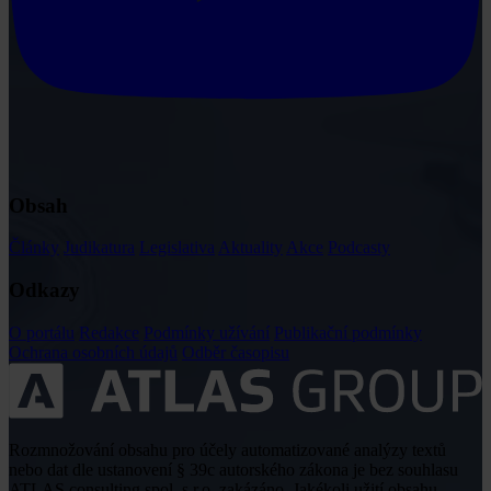
Obsah
Články
Judikatura
Legislativa
Aktuality
Akce
Podcasty
Odkazy
O portálu
Redakce
Podmínky užívání
Publikační podmínky
Ochrana osobních údajů
Odběr časopisu
Rozmnožování obsahu pro účely automatizované analýzy textů
nebo dat dle ustanovení § 39c autorského zákona je bez souhlasu
ATLAS consulting spol. s r.o. zakázáno. Jakékoli užití obsahu