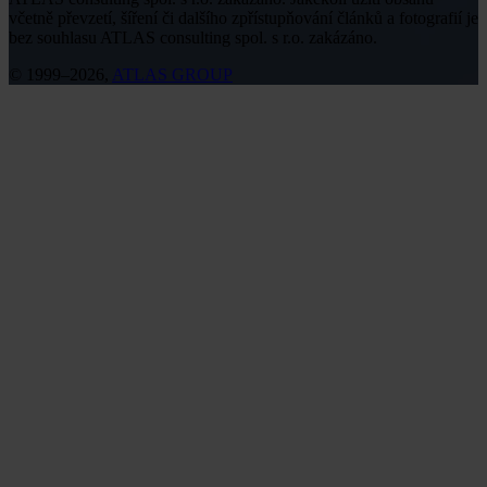
včetně převzetí, šíření či dalšího zpřístupňování článků a fotografií je
bez souhlasu ATLAS consulting spol. s r.o. zakázáno.
© 1999–2026,
ATLAS GROUP