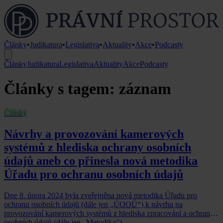
Články
•
Judikatura
•
Legislativa
•
Aktuality
•
Akce
•
Podcasty
Články
Judikatura
Legislativa
Aktuality
Akce
Podcasty
Články s tagem: záznam
Články
Návrhy a provozování kamerových
systémů z hlediska ochrany osobních
údajů aneb co přinesla nová metodika
Úřadu pro ochranu osobních údajů
Dne 8. února 2024 byla zveřejněna nová metodika Úřadu pro
ochranu osobních údajů (dále jen „ÚOOÚ“) k návrhu na
provozování kamerových systémů z hlediska zpracování a ochrany
osobních údajů (dále jen „Metodika“).