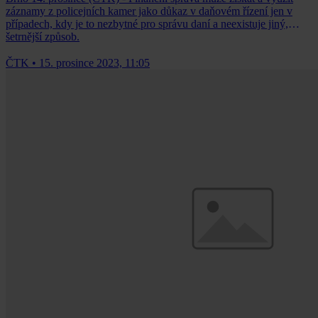
záznamy z policejních kamer jako důkaz v daňovém řízení jen v
případech, kdy je to nezbytné pro správu daní a neexistuje jiný,
šetrnější způsob.
ČTK
•
15. prosince 2023, 11:05