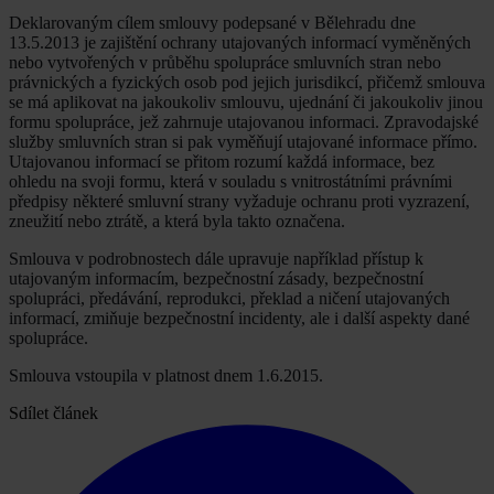
Deklarovaným cílem smlouvy podepsané v Bělehradu dne
13.5.2013 je zajištění ochrany utajovaných informací vyměněných
nebo vytvořených v průběhu spolupráce smluvních stran nebo
právnických a fyzických osob pod jejich jurisdikcí, přičemž smlouva
se má aplikovat na jakoukoliv smlouvu, ujednání či jakoukoliv jinou
formu spolupráce, jež zahrnuje utajovanou informaci. Zpravodajské
služby smluvních stran si pak vyměňují utajované informace přímo.
Utajovanou informací se přitom rozumí každá informace, bez
ohledu na svoji formu, která v souladu s vnitrostátními právními
předpisy některé smluvní strany vyžaduje ochranu proti vyzrazení,
zneužití nebo ztrátě, a která byla takto označena.
Smlouva v podrobnostech dále upravuje například přístup k
utajovaným informacím, bezpečnostní zásady, bezpečnostní
spolupráci, předávání, reprodukci, překlad a ničení utajovaných
informací, zmiňuje bezpečnostní incidenty, ale i další aspekty dané
spolupráce.
Smlouva vstoupila v platnost dnem 1.6.2015.
Sdílet článek