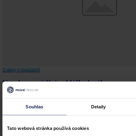
Změny v legislativě
Novela prováděcí vyhlášky k zákonu o
veřejném zdravotním pojištění
Dne 1. 7. 2026 své účinnosti nabyla vyhláška, kterou se mění
Souhlas
Detaily
vyhláška č. 376/2011 Sb., kterou se provádějí některá ustanovení
zákona o veřejném zdravotním pojištění, ve znění pozdějších
předpisů. Ve Sbírce zákonů a mezinárodních smluv byla
publikována pod č. 119/2026 Sb.
Tato webová stránka používá cookies
Mgr. Martin Glogar
•
30. července 2026, 07:27