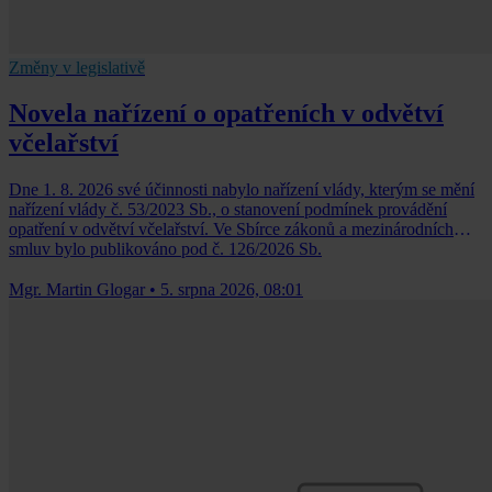
Změny v legislativě
Novela nařízení o opatřeních v odvětví
včelařství
Dne 1. 8. 2026 své účinnosti nabylo nařízení vlády, kterým se mění
nařízení vlády č. 53/2023 Sb., o stanovení podmínek provádění
opatření v odvětví včelařství. Ve Sbírce zákonů a mezinárodních
smluv bylo publikováno pod č. 126/2026 Sb.
Mgr. Martin Glogar
•
5. srpna 2026, 08:01