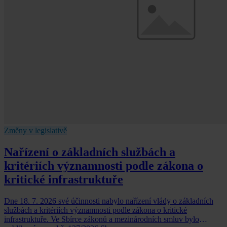
Změny v legislativě
Nařízení o základních službách a
kritériích významnosti podle zákona o
kritické infrastruktuře
Dne 18. 7. 2026 své účinnosti nabylo nařízení vlády o základních
službách a kritériích významnosti podle zákona o kritické
infrastruktuře. Ve Sbírce zákonů a mezinárodních smluv bylo