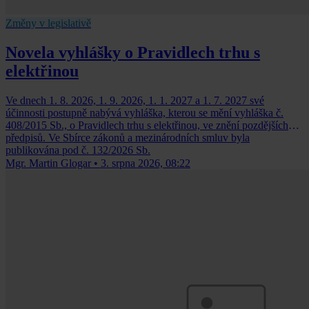
Změny v legislativě
Novela vyhlášky o Pravidlech trhu s
elektřinou
Ve dnech 1. 8. 2026, 1. 9. 2026, 1. 1. 2027 a 1. 7. 2027 své
účinnosti postupně nabývá vyhláška, kterou se mění vyhláška č.
408/2015 Sb., o Pravidlech trhu s elektřinou, ve znění pozdějších
předpisů. Ve Sbírce zákonů a mezinárodních smluv byla
publikována pod č. 132/2026 Sb.
Mgr. Martin Glogar
•
3. srpna 2026, 08:22