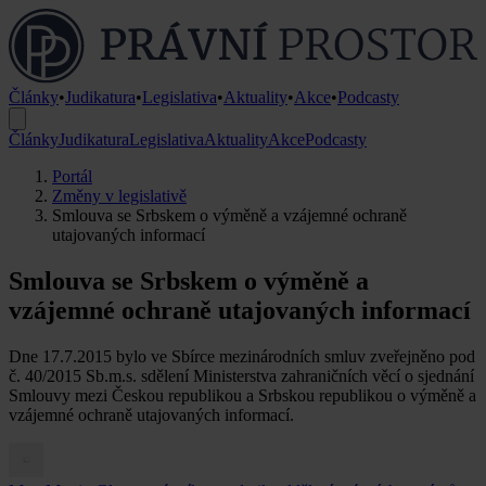
Články
•
Judikatura
•
Legislativa
•
Aktuality
•
Akce
•
Podcasty
Články
Judikatura
Legislativa
Aktuality
Akce
Podcasty
Portál
Změny v legislativě
Smlouva se Srbskem o výměně a vzájemné ochraně
utajovaných informací
Smlouva se Srbskem o výměně a
vzájemné ochraně utajovaných informací
Dne 17.7.2015 bylo ve Sbírce mezinárodních smluv zveřejněno pod
č. 40/2015 Sb.m.s. sdělení Ministerstva zahraničních věcí o sjednání
Smlouvy mezi Českou republikou a Srbskou republikou o výměně a
vzájemné ochraně utajovaných informací.