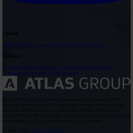
Obsah
Články
Judikatura
Legislativa
Aktuality
Akce
Podcasty
Odkazy
O portálu
Redakce
Podmínky užívání
Publikační podmínky
Ochrana osobních údajů
Odběr časopisu
Rozmnožování obsahu pro účely automatizované analýzy textů
nebo dat dle ustanovení § 39c autorského zákona je bez souhlasu
ATLAS consulting spol. s r.o. zakázáno. Jakékoli užití obsahu
včetně převzetí, šíření či dalšího zpřístupňování článků a fotografií je
bez souhlasu ATLAS consulting spol. s r.o. zakázáno.
© 1999–2026,
ATLAS GROUP