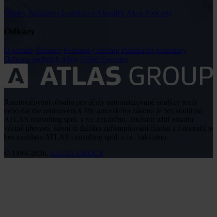
Články
Judikatura
Legislativa
Aktuality
Akce
Podcasty
Odkazy
O portálu
Redakce
Podmínky užívání
Publikační podmínky
Ochrana osobních údajů
Odběr časopisu
Rozmnožování obsahu pro účely automatizované analýzy textů
nebo dat dle ustanovení § 39c autorského zákona je bez souhlasu
ATLAS consulting spol. s r.o. zakázáno. Jakékoli užití obsahu
včetně převzetí, šíření či dalšího zpřístupňování článků a fotografií je
bez souhlasu ATLAS consulting spol. s r.o. zakázáno.
© 1999–2026,
ATLAS GROUP