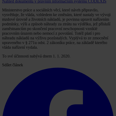
Náhled dokumentu v právním informačním systému CODEXIS
Ministerstvo práce a sociálních věcí, které návrh připravilo,
vysvětluje, že vláda, vzhledem ke změnám, které nastaly ve vývoji
mzdové úrovně a životních nákladů, je povinna upravit nařízením
podmínky, výši a způsob náhrady za ztrátu na výdělku, jež přísluší
zaměstnancům po skončení pracovní neschopnosti vzniklé
pracovním úrazem nebo nemocí z povolání. Totéž platí i pro
náhradu nákladů na výživu pozůstalých. Vyplývá to ze zmocnění
upraveného v § 271u odst. 2 zákoníku práce, na základě kterého
vláda nařízení vydala.
To své účinnosti nabývá dnem 1. 1. 2020.
Sdílet článek