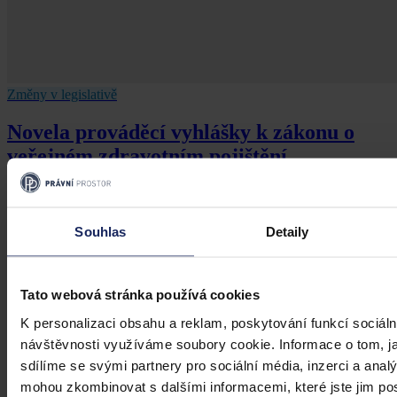
Změny v legislativě
Novela prováděcí vyhlášky k zákonu o
veřejném zdravotním pojištění
Dne 1. 7. 2026 své účinnosti nabyla vyhláška, kterou se mění
vyhláška č. 376/2011 Sb., kterou se provádějí některá ustanovení
zákona o veřejném zdravotním pojištění, ve znění pozdějších
Souhlas
Detaily
předpisů. Ve Sbírce zákonů a mezinárodních smluv byla
publikována pod č. 119/2026 Sb.
Mgr. Martin Glogar
•
30. července 2026, 07:27
Tato webová stránka používá cookies
K personalizaci obsahu a reklam, poskytování funkcí sociáln
návštěvnosti využíváme soubory cookie. Informace o tom, j
sdílíme se svými partnery pro sociální média, inzerci a analý
mohou zkombinovat s dalšími informacemi, které jste jim posk