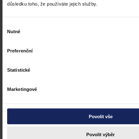
důsledku toho, že používáte jejich služby.
Výběr
Nutné
souhlasu
Preferenční
Statistické
Marketingové
Povolit vše
Právní portál, jehož cílovou skupinou jsou nejenom právní
profesionálové a zástupci právnických profesí, ale všichni, kteří
potřebují právní informace.
Povolit výběr