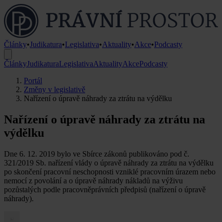
Články
•
Judikatura
•
Legislativa
•
Aktuality
•
Akce
•
Podcasty
Články
Judikatura
Legislativa
Aktuality
Akce
Podcasty
Portál
Změny v legislativě
Nařízení o úpravě náhrady za ztrátu na výdělku
Nařízení o úpravě náhrady za ztrátu na
výdělku
Dne 6. 12. 2019 bylo ve Sbírce zákonů publikováno pod č.
321/2019 Sb. nařízení vlády o úpravě náhrady za ztrátu na výdělku
po skončení pracovní neschopnosti vzniklé pracovním úrazem nebo
nemocí z povolání a o úpravě náhrady nákladů na výživu
pozůstalých podle pracovněprávních předpisů (nařízení o úpravě
náhrady).