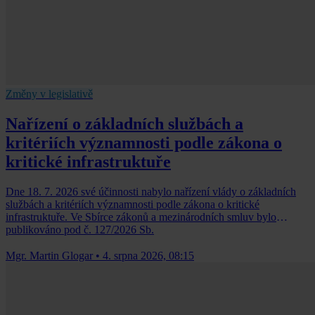
Změny v legislativě
Nařízení o základních službách a
kritériích významnosti podle zákona o
kritické infrastruktuře
Dne 18. 7. 2026 své účinnosti nabylo nařízení vlády o základních
službách a kritériích významnosti podle zákona o kritické
infrastruktuře. Ve Sbírce zákonů a mezinárodních smluv bylo
publikováno pod č. 127/2026 Sb.
Mgr. Martin Glogar
•
4. srpna 2026, 08:15