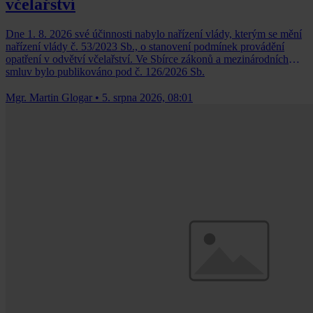
včelařství
Dne 1. 8. 2026 své účinnosti nabylo nařízení vlády, kterým se mění
nařízení vlády č. 53/2023 Sb., o stanovení podmínek provádění
opatření v odvětví včelařství. Ve Sbírce zákonů a mezinárodních
smluv bylo publikováno pod č. 126/2026 Sb.
Mgr. Martin Glogar
•
5. srpna 2026, 08:01