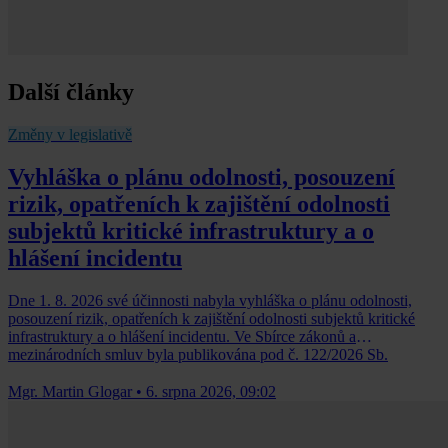
Další články
Změny v legislativě
Vyhláška o plánu odolnosti, posouzení
rizik, opatřeních k zajištění odolnosti
subjektů kritické infrastruktury a o
hlášení incidentu
Dne 1. 8. 2026 své účinnosti nabyla vyhláška o plánu odolnosti,
posouzení rizik, opatřeních k zajištění odolnosti subjektů kritické
infrastruktury a o hlášení incidentu. Ve Sbírce zákonů a
mezinárodních smluv byla publikována pod č. 122/2026 Sb.
Mgr. Martin Glogar
•
6. srpna 2026, 09:02