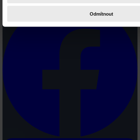
Odmítnout