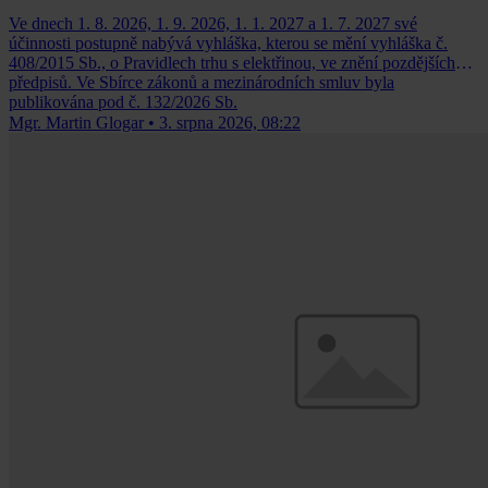
Ve dnech 1. 8. 2026, 1. 9. 2026, 1. 1. 2027 a 1. 7. 2027 své
účinnosti postupně nabývá vyhláška, kterou se mění vyhláška č.
408/2015 Sb., o Pravidlech trhu s elektřinou, ve znění pozdějších
předpisů. Ve Sbírce zákonů a mezinárodních smluv byla
publikována pod č. 132/2026 Sb.
Mgr. Martin Glogar
•
3. srpna 2026, 08:22