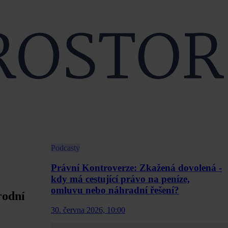
Podcasty
Právní Kontroverze: Zkažená dovolená -
kdy má cestující právo na peníze,
omluvu nebo náhradní řešení?
rodní
30. června 2026, 10:00