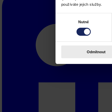
používáte jejich služby.
Výběr
Nutné
souhlasu
Odmítnout