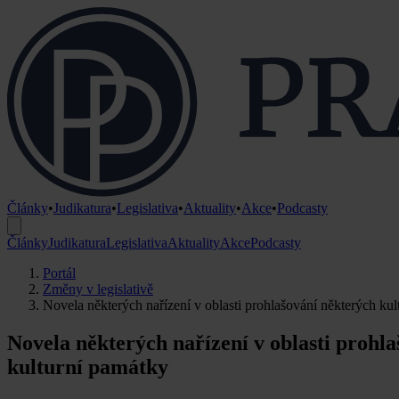
Články
•
Judikatura
•
Legislativa
•
Aktuality
•
Akce
•
Podcasty
Články
Judikatura
Legislativa
Aktuality
Akce
Podcasty
Portál
Změny v legislativě
Novela některých nařízení v oblasti prohlašování některých ku
Novela některých nařízení v oblasti prohl
kulturní památky