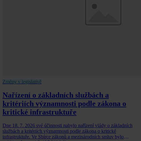
Změny v legislativě
Nařízení o základních službách a
kritériích významnosti podle zákona o
kritické infrastruktuře
Dne 18. 7. 2026 své účinnosti nabylo nařízení vlády o základních
službách a kritériích významnosti podle zákona o kritické
infrastruktuře. Ve Sbírce zákonů a mezinárodních smluv bylo