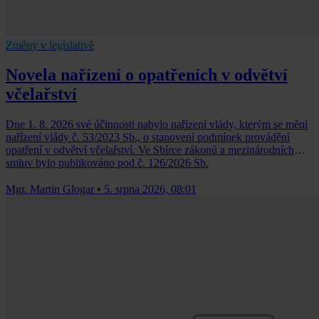
Změny v legislativě
Novela nařízení o opatřeních v odvětví
včelařství
Dne 1. 8. 2026 své účinnosti nabylo nařízení vlády, kterým se mění
nařízení vlády č. 53/2023 Sb., o stanovení podmínek provádění
opatření v odvětví včelařství. Ve Sbírce zákonů a mezinárodních
smluv bylo publikováno pod č. 126/2026 Sb.
Mgr. Martin Glogar
•
5. srpna 2026, 08:01