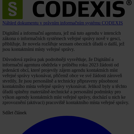
Náhled dokumentu v právním informačním systému CODEXIS
Digitální a informační agentura, jež má tuto agendu v intencích
zákona o informačních systémech veřejné správy nově v gesci,
přibližuje, že novela rozšiřuje seznam obecních úřadů o další, jež
jsou kontaktními místy veřejné správy.
Důvodová zpráva pak podrobněji vysvětluje, že Digitální a
informační agentura obdržela v průběhu roku 2023 žádosti od
jedenácti obcí, které projevily zájem agendu kontaktních míst
veřejné správy vykonávat, přičemž obce ve své žádosti zároveň
stvrdily, že jsou personálně a technicky připraveny působnost
kontaktního místa veřejné správy vykonávat. Jelikož byly u těchto
úřadů splněny materiálně-technické a personální podmínky pro
výkon agendy kontaktních míst veřejné správy, dochází u nich ke
zprovoznění (aktivaci) pracoviště kontaktního místa veřejné správy.
Sdílet článek