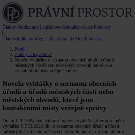
Články
•
Judikatura
•
Legislativa
•
Aktuality
•
Akce
•
Podcasty
Články
Judikatura
Legislativa
Aktuality
Akce
Podcasty
Portál
Změny v legislativě
Novela vyhlášky o seznamu obecních úřadů a úřadů
městských částí nebo městských obvodů, které jsou
kontaktními místy veřejné správy
Novela vyhlášky o seznamu obecních
úřadů a úřadů městských částí nebo
městských obvodů, které jsou
kontaktními místy veřejné správy
Dnem 1. 1. 2024 své účinnosti nabývá vyhláška, kterou se mění
vyhláška č. 553/2020 Sb., o seznamu obecních úřadů a úřadů
městských částí nebo městských obvodů, které jsou kontaktními