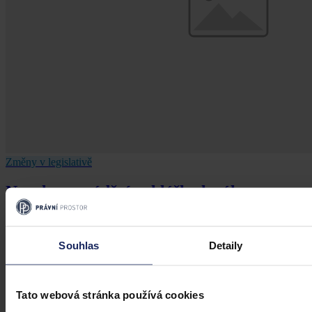
Změny v legislativě
Novela prováděcí vyhlášky k zákonu o
veřejném zdravotním pojištění
Dne 1. 7. 2026 své účinnosti nabyla vyhláška, kterou se mění
Souhlas
Detaily
vyhláška č. 376/2011 Sb., kterou se provádějí některá ustanovení
zákona o veřejném zdravotním pojištění, ve znění pozdějších
předpisů. Ve Sbírce zákonů a mezinárodních smluv byla
publikována pod č. 119/2026 Sb.
Tato webová stránka používá cookies
Mgr. Martin Glogar
•
30. července 2026, 07:27