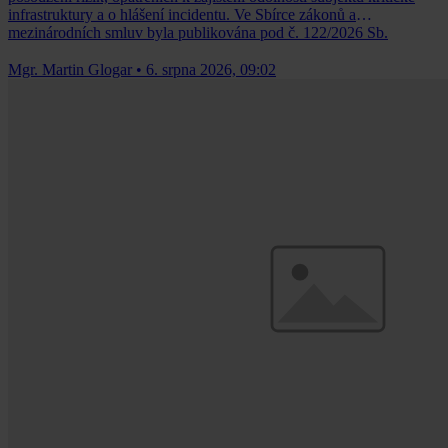
infrastruktury a o hlášení incidentu. Ve Sbírce zákonů a
mezinárodních smluv byla publikována pod č. 122/2026 Sb.
Mgr. Martin Glogar
•
6. srpna 2026, 09:02