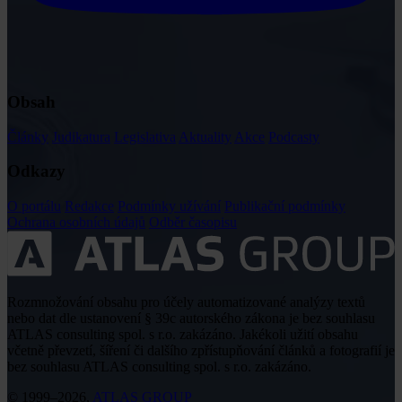
Obsah
Články
Judikatura
Legislativa
Aktuality
Akce
Podcasty
Odkazy
O portálu
Redakce
Podmínky užívání
Publikační podmínky
Ochrana osobních údajů
Odběr časopisu
Rozmnožování obsahu pro účely automatizované analýzy textů
nebo dat dle ustanovení § 39c autorského zákona je bez souhlasu
ATLAS consulting spol. s r.o. zakázáno. Jakékoli užití obsahu
včetně převzetí, šíření či dalšího zpřístupňování článků a fotografií je
bez souhlasu ATLAS consulting spol. s r.o. zakázáno.
© 1999–2026,
ATLAS GROUP