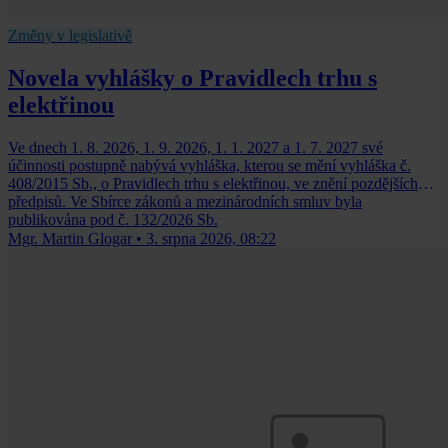
Změny v legislativě
Novela vyhlášky o Pravidlech trhu s
elektřinou
Ve dnech 1. 8. 2026, 1. 9. 2026, 1. 1. 2027 a 1. 7. 2027 své
účinnosti postupně nabývá vyhláška, kterou se mění vyhláška č.
408/2015 Sb., o Pravidlech trhu s elektřinou, ve znění pozdějších
předpisů. Ve Sbírce zákonů a mezinárodních smluv byla
publikována pod č. 132/2026 Sb.
Mgr. Martin Glogar
•
3. srpna 2026, 08:22