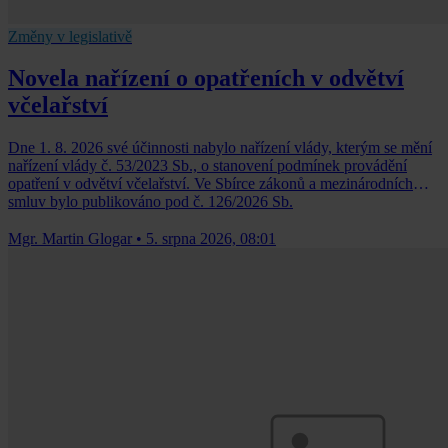
Změny v legislativě
Novela nařízení o opatřeních v odvětví
včelařství
Dne 1. 8. 2026 své účinnosti nabylo nařízení vlády, kterým se mění
nařízení vlády č. 53/2023 Sb., o stanovení podmínek provádění
opatření v odvětví včelařství. Ve Sbírce zákonů a mezinárodních
smluv bylo publikováno pod č. 126/2026 Sb.
Mgr. Martin Glogar
•
5. srpna 2026, 08:01