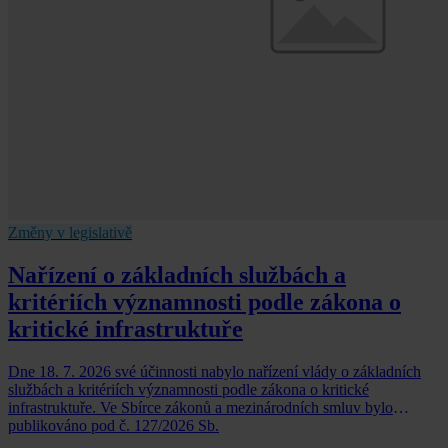
Změny v legislativě
Nařízení o základních službách a
kritériích významnosti podle zákona o
kritické infrastruktuře
Dne 18. 7. 2026 své účinnosti nabylo nařízení vlády o základních
službách a kritériích významnosti podle zákona o kritické
infrastruktuře. Ve Sbírce zákonů a mezinárodních smluv bylo
publikováno pod č. 127/2026 Sb.