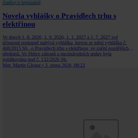
Změny v legislativě
Novela vyhlášky o Pravidlech trhu s
elektřinou
Ve dnech 1. 8. 2026, 1. 9. 2026, 1. 1. 2027 a 1. 7. 2027 své
účinnosti postupně nabývá vyhláška, kterou se mění vyhláška č.
408/2015 Sb., o Pravidlech trhu s elektřinou, ve znění pozdějších
předpisů. Ve Sbírce zákonů a mezinárodních smluv byla
publikována pod č. 132/2026 Sb.
Mgr. Martin Glogar
•
3. srpna 2026, 08:22