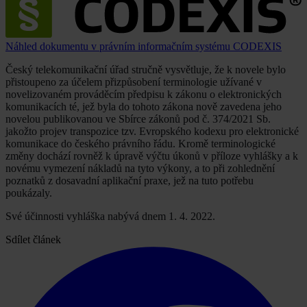
Náhled dokumentu v právním informačním systému CODEXIS
Český telekomunikační úřad stručně vysvětluje, že k novele bylo
přistoupeno za účelem přizpůsobení terminologie užívané v
novelizovaném prováděcím předpisu k zákonu o elektronických
komunikacích té, jež byla do tohoto zákona nově zavedena jeho
novelou publikovanou ve Sbírce zákonů pod č. 374/2021 Sb.
jakožto projev transpozice tzv. Evropského kodexu pro elektronické
komunikace do českého právního řádu. Kromě terminologické
změny dochází rovněž k úpravě výčtu úkonů v příloze vyhlášky a k
novému vymezení nákladů na tyto výkony, a to při zohlednění
poznatků z dosavadní aplikační praxe, jež na tuto potřebu
poukázaly.
Své účinnosti vyhláška nabývá dnem 1. 4. 2022.
Sdílet článek