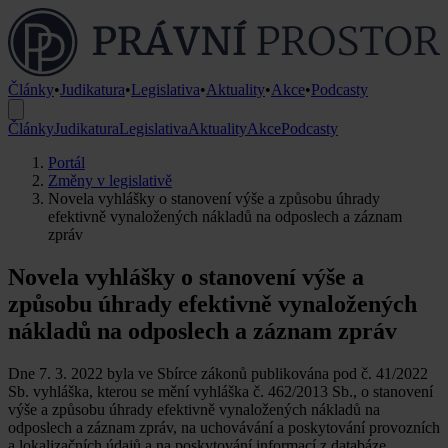
Články
•
Judikatura
•
Legislativa
•
Aktuality
•
Akce
•
Podcasty
Články
Judikatura
Legislativa
Aktuality
Akce
Podcasty
Portál
Změny v legislativě
Novela vyhlášky o stanovení výše a způsobu úhrady
efektivně vynaložených nákladů na odposlech a záznam
zpráv
Novela vyhlášky o stanovení výše a
způsobu úhrady efektivně vynaložených
nákladů na odposlech a záznam zpráv
Dne 7. 3. 2022 byla ve Sbírce zákonů publikována pod č. 41/2022
Sb. vyhláška, kterou se mění vyhláška č. 462/2013 Sb., o stanovení
výše a způsobu úhrady efektivně vynaložených nákladů na
odposlech a záznam zpráv, na uchovávání a poskytování provozních
a lokalizačních údajů a na poskytování informací z databáze