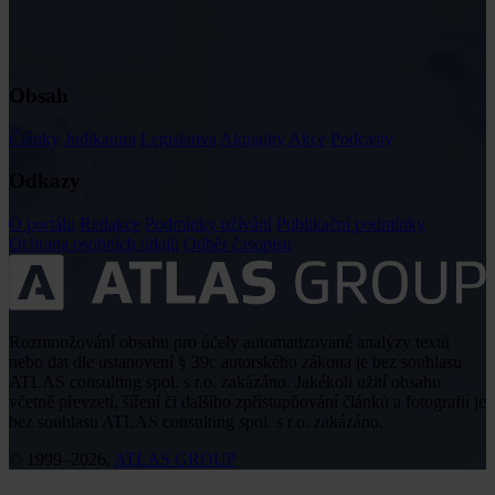
Obsah
Články
Judikatura
Legislativa
Aktuality
Akce
Podcasty
Odkazy
O portálu
Redakce
Podmínky užívání
Publikační podmínky
Ochrana osobních údajů
Odběr časopisu
Rozmnožování obsahu pro účely automatizované analýzy textů
nebo dat dle ustanovení § 39c autorského zákona je bez souhlasu
ATLAS consulting spol. s r.o. zakázáno. Jakékoli užití obsahu
včetně převzetí, šíření či dalšího zpřístupňování článků a fotografií je
bez souhlasu ATLAS consulting spol. s r.o. zakázáno.
© 1999–2026,
ATLAS GROUP