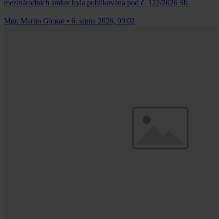
mezinárodních smluv byla publikována pod č. 122/2026 Sb.
Mgr. Martin Glogar
•
6. srpna 2026, 09:02