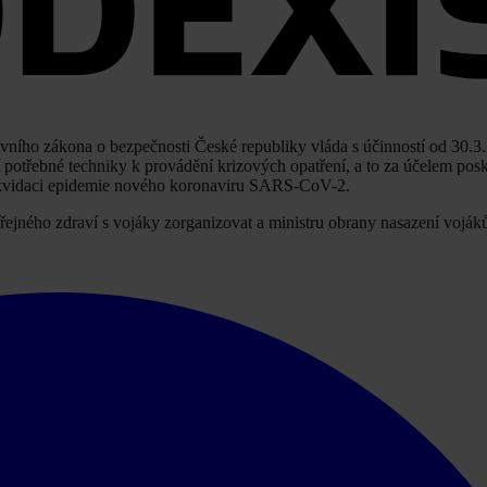
avního zákona o bezpečnosti České republiky vláda s účinností od 30.3
cí potřebné techniky k provádění krizových opatření, a to za účelem pos
 likvidaci epidemie nového koronaviru SARS-CoV-2.
eřejného zdraví s vojáky zorganizovat a ministru obrany nasazení voják