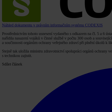
Náhled dokumentu v právním informačním systému CODEXIS
Prostřednictvím tohoto usnesení vydaného s odkazem na čl. 5 a 6 úst
nařídila nasazení vojáků v činné službě v počtu 300 osob a souvisejí
a součinnosti orgánům ochrany veřejného zdraví při plnění úkolů k
Stejně tak uložila ministru zdravotnictví spolupráci orgánů ochrany v
s technikou zajistit.
Sdílet článek