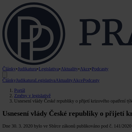
Články
•
Judikatura
•
Legislativa
•
Aktuality
•
Akce
•
Podcasty
Články
Judikatura
Legislativa
Aktuality
Akce
Podcasty
Portál
Změny v legislativě
Usnesení vlády České republiky o přijetí krizového opatření tý
Usnesení vlády České republiky o přijetí k
Dne 30. 3. 2020 bylo ve Sbírce zákonů publikováno pod č. 141/2020 S