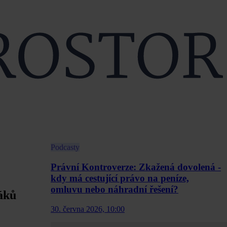
Podcasty
Právní Kontroverze: Zkažená dovolená -
kdy má cestující právo na peníze,
omluvu nebo náhradní řešení?
jáků
30. června 2026, 10:00