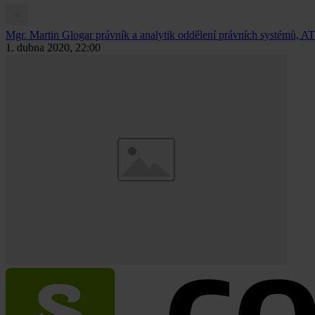
Mgr. Martin Glogar
právník a analytik oddělení právních systémů, AT
1. dubna 2020, 22:00