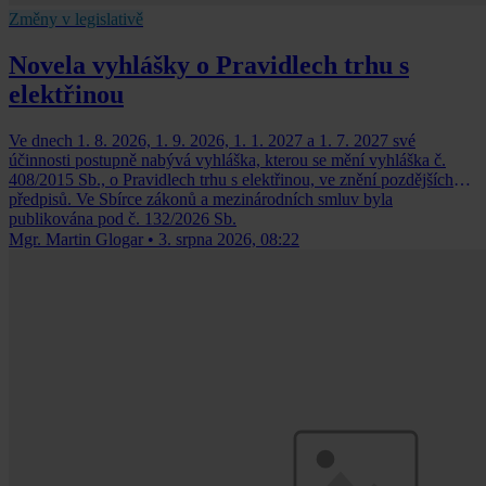
Změny v legislativě
Novela vyhlášky o Pravidlech trhu s
elektřinou
Ve dnech 1. 8. 2026, 1. 9. 2026, 1. 1. 2027 a 1. 7. 2027 své
účinnosti postupně nabývá vyhláška, kterou se mění vyhláška č.
408/2015 Sb., o Pravidlech trhu s elektřinou, ve znění pozdějších
předpisů. Ve Sbírce zákonů a mezinárodních smluv byla
publikována pod č. 132/2026 Sb.
Mgr. Martin Glogar
•
3. srpna 2026, 08:22