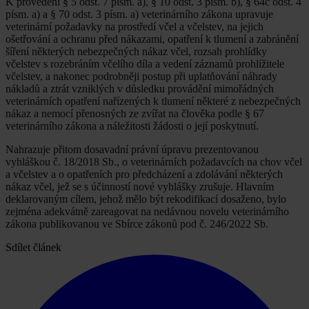
K provedení § 5 odst. 7 písm. a), § 10 odst. 3 písm. b), § 64c odst. 4
písm. a) a § 70 odst. 3 písm. a) veterinárního zákona upravuje
veterinární požadavky na prostředí včel a včelstev, na jejich
ošetřování a ochranu před nákazami, opatření k tlumení a zabránění
šíření některých nebezpečných nákaz včel, rozsah prohlídky
včelstev s rozebráním včelího díla a vedení záznamů prohlížitele
včelstev, a nakonec podrobněji postup při uplatňování náhrady
nákladů a ztrát vzniklých v důsledku provádění mimořádných
veterinárních opatření nařízených k tlumení některé z nebezpečných
nákaz a nemocí přenosných ze zvířat na člověka podle § 67
veterinárního zákona a náležitosti žádosti o její poskytnutí.
Nahrazuje přitom dosavadní právní úpravu prezentovanou
vyhláškou č. 18/2018 Sb., o veterinárních požadavcích na chov včel
a včelstev a o opatřeních pro předcházení a zdolávání některých
nákaz včel, jež se s účinností nové vyhlášky zrušuje. Hlavním
deklarovaným cílem, jehož mělo být rekodifikací dosaženo, bylo
zejména adekvátně zareagovat na nedávnou novelu veterinárního
zákona publikovanou ve Sbírce zákonů pod č. 246/2022 Sb.
Sdílet článek