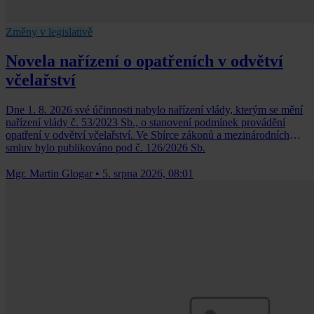
Změny v legislativě
Novela nařízení o opatřeních v odvětví
včelařství
Dne 1. 8. 2026 své účinnosti nabylo nařízení vlády, kterým se mění
nařízení vlády č. 53/2023 Sb., o stanovení podmínek provádění
opatření v odvětví včelařství. Ve Sbírce zákonů a mezinárodních
smluv bylo publikováno pod č. 126/2026 Sb.
Mgr. Martin Glogar
•
5. srpna 2026, 08:01