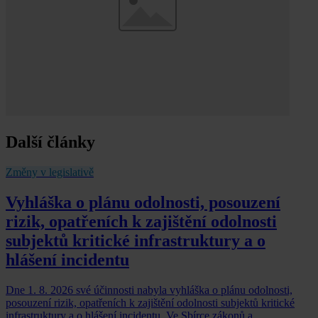
Další články
Změny v legislativě
Vyhláška o plánu odolnosti, posouzení
rizik, opatřeních k zajištění odolnosti
subjektů kritické infrastruktury a o
hlášení incidentu
Dne 1. 8. 2026 své účinnosti nabyla vyhláška o plánu odolnosti,
posouzení rizik, opatřeních k zajištění odolnosti subjektů kritické
infrastruktury a o hlášení incidentu. Ve Sbírce zákonů a