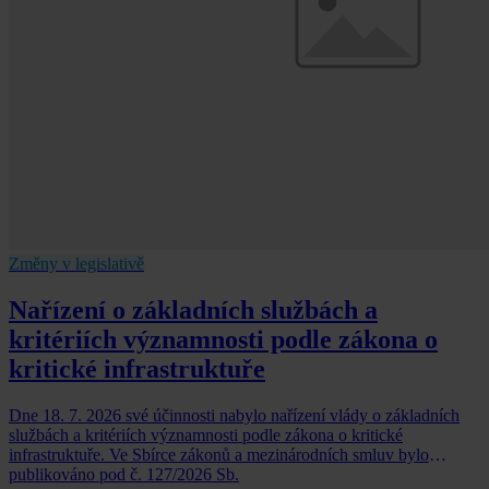
Změny v legislativě
Nařízení o základních službách a
kritériích významnosti podle zákona o
kritické infrastruktuře
Dne 18. 7. 2026 své účinnosti nabylo nařízení vlády o základních
službách a kritériích významnosti podle zákona o kritické
infrastruktuře. Ve Sbírce zákonů a mezinárodních smluv bylo
publikováno pod č. 127/2026 Sb.