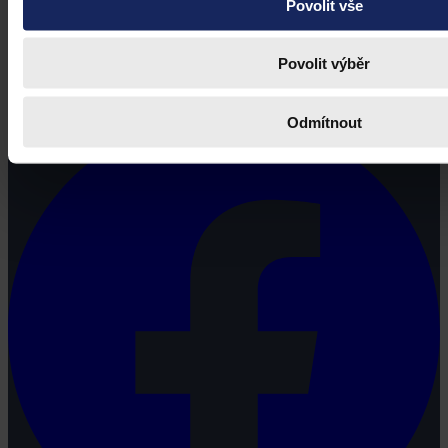
Povolit vše
Právní portál, jehož cílovou skupinou jsou nejenom právní
Povolit výběr
profesionálové a zástupci právnických profesí, ale všichni, kteří
potřebují právní informace.
Odmítnout