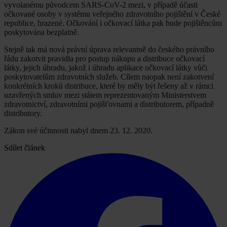
vyvolanému původcem SARS-CoV-2 mezi, v případě účasti
očkované osoby v systému veřejného zdravotního pojištění v České
republice, hrazené. Očkování i očkovací látka pak bude pojištěncům
poskytována bezplatně.
Stejně tak má nová právní úprava relevantně do českého právního
řádu zakotvit pravidla pro postup nákupu a distribuce očkovací
látky, jejich úhradu, jakož i úhradu aplikace očkovací látky vůči
poskytovatelům zdravotních služeb. Cílem naopak není zakotvení
konkrétních kroků distribuce, které by měly být řešeny až v rámci
uzavřených smluv mezi státem reprezentovaným Ministerstvem
zdravotnictví, zdravotními pojišťovnami a distributorem, případně
distributory.
Zákon své účinnosti nabyl dnem 23. 12. 2020.
Sdílet článek