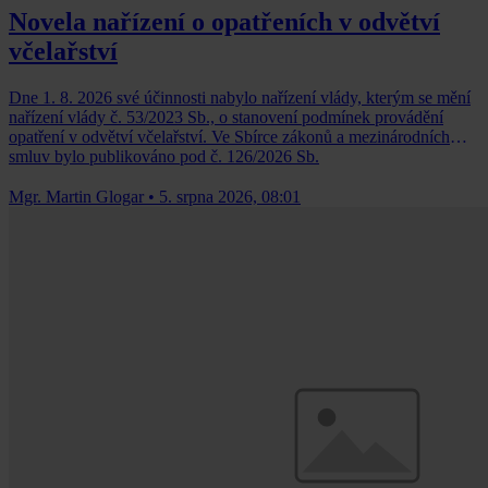
Novela nařízení o opatřeních v odvětví
včelařství
Dne 1. 8. 2026 své účinnosti nabylo nařízení vlády, kterým se mění
nařízení vlády č. 53/2023 Sb., o stanovení podmínek provádění
opatření v odvětví včelařství. Ve Sbírce zákonů a mezinárodních
smluv bylo publikováno pod č. 126/2026 Sb.
Mgr. Martin Glogar
•
5. srpna 2026, 08:01