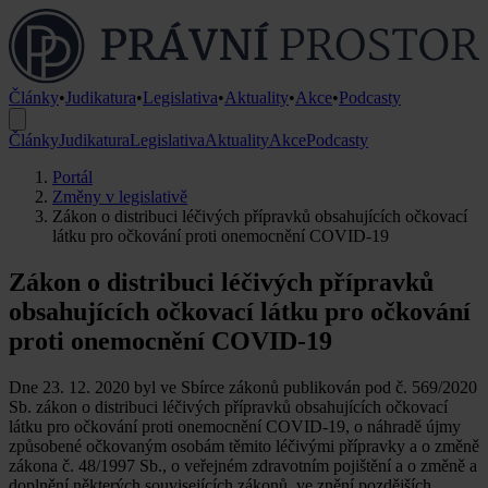
Články
•
Judikatura
•
Legislativa
•
Aktuality
•
Akce
•
Podcasty
Články
Judikatura
Legislativa
Aktuality
Akce
Podcasty
Portál
Změny v legislativě
Zákon o distribuci léčivých přípravků obsahujících očkovací
látku pro očkování proti onemocnění COVID-19
Zákon o distribuci léčivých přípravků
obsahujících očkovací látku pro očkování
proti onemocnění COVID-19
Dne 23. 12. 2020 byl ve Sbírce zákonů publikován pod č. 569/2020
Sb. zákon o distribuci léčivých přípravků obsahujících očkovací
látku pro očkování proti onemocnění COVID-19, o náhradě újmy
způsobené očkovaným osobám těmito léčivými přípravky a o změně
zákona č. 48/1997 Sb., o veřejném zdravotním pojištění a o změně a
doplnění některých souvisejících zákonů, ve znění pozdějších