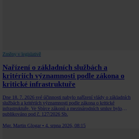
Změny v legislativě
Nařízení o základních službách a
kritériích významnosti podle zákona o
kritické infrastruktuře
Dne 18. 7. 2026 své účinnosti nabylo nařízení vlády o základních
službách a kritériích významnosti podle zákona o kritické
infrastruktuře. Ve Sbírce zákonů a mezinárodních smluv bylo
publikováno pod č. 127/2026 Sb.
Mgr. Martin Glogar
•
4. srpna 2026, 08:15