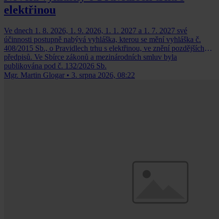
elektřinou
Ve dnech 1. 8. 2026, 1. 9. 2026, 1. 1. 2027 a 1. 7. 2027 své
účinnosti postupně nabývá vyhláška, kterou se mění vyhláška č.
408/2015 Sb., o Pravidlech trhu s elektřinou, ve znění pozdějších
předpisů. Ve Sbírce zákonů a mezinárodních smluv byla
publikována pod č. 132/2026 Sb.
Mgr. Martin Glogar
•
3. srpna 2026, 08:22