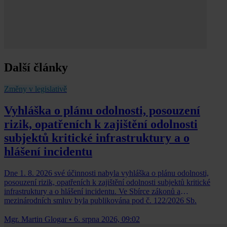
Další články
Změny v legislativě
Vyhláška o plánu odolnosti, posouzení
rizik, opatřeních k zajištění odolnosti
subjektů kritické infrastruktury a o
hlášení incidentu
Dne 1. 8. 2026 své účinnosti nabyla vyhláška o plánu odolnosti,
posouzení rizik, opatřeních k zajištění odolnosti subjektů kritické
infrastruktury a o hlášení incidentu. Ve Sbírce zákonů a
mezinárodních smluv byla publikována pod č. 122/2026 Sb.
Mgr. Martin Glogar
•
6. srpna 2026, 09:02