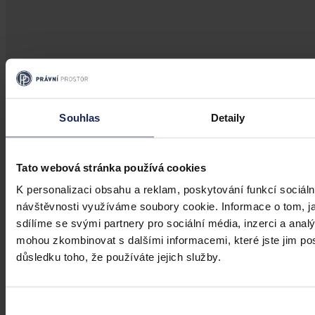
Změny v legislativě
Souhlas
Detaily
Novela prováděcí vyhlášky k zákonu o
veřejném zdravotním pojištění
Tato webová stránka používá cookies
Dne 1. 7. 2026 své účinnosti nabyla vyhláška, kterou se mění
K personalizaci obsahu a reklam, poskytování funkcí sociáln
vyhláška č. 376/2011 Sb., kterou se provádějí některá ustanovení
návštěvnosti využíváme soubory cookie. Informace o tom, j
zákona o veřejném zdravotním pojištění, ve znění pozdějších
předpisů. Ve Sbírce zákonů a mezinárodních smluv byla
sdílíme se svými partnery pro sociální média, inzerci a analý
publikována pod č. 119/2026 Sb.
mohou zkombinovat s dalšími informacemi, které jste jim posk
Mgr. Martin Glogar
•
30. července 2026, 07:27
důsledku toho, že používáte jejich služby.
Výběr