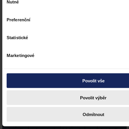
Nutné
souhlasu
Preferenční
Statistické
Marketingové
Povolit vše
Povolit výběr
Odmítnout
Právní portál, jehož cílovou skupinou jsou nejenom právní