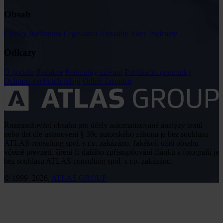
Obsah
Články
Judikatura
Legislativa
Aktuality
Akce
Podcasty
Odkazy
O portálu
Redakce
Podmínky užívání
Publikační podmínky
Ochrana osobních údajů
Odběr časopisu
Rozmnožování obsahu pro účely automatizované analýzy textů
nebo dat dle ustanovení § 39c autorského zákona je bez souhlasu
ATLAS consulting spol. s r.o. zakázáno. Jakékoli užití obsahu
včetně převzetí, šíření či dalšího zpřístupňování článků a fotografií je
bez souhlasu ATLAS consulting spol. s r.o. zakázáno.
© 1999–2026,
ATLAS GROUP