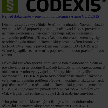
Náhled dokumentu v právním informačním systému CODEXIS
Důvodová zpráva vysvětluje, že nárok na úhradu očkování jakožto
výkonu a léčivé přípravky obsahující očkovací látky v provedení
nejméně ekonomicky náročném upravuje zákon o veřejném
zdravotním pojištění, přičemž však jeho dosavadní znění logicky
nezohledňovalo úhradu očkovací látky proti novému koronaviru
SARS-CoV-2, jenž je původcem onemocnění COVID-19, a to
včetně její aplikace. To se má s popisovanou novou právní úpravou
změnit.
Očkování širokého spektra populace je totiž z odborného hlediska
považováno za nejvhodnější způsob kontroly tohoto onemocnění. S
ohledem na z toho vyplývající potřebu rychlé kontroly šíření
onemocnění COVID-19 proto bylo příslušné ustanovení zákona o
veřejném zdravotním pojištění především doplněno tak, že se nárok
pojištěnce rozšiřuje o očkování a očkovací látky proti onemocnění
COVID-19 vyvolanému původcem SARS-CoV-2. Nový zákon
však v legislativní rovině upravuje i další nezbytné souvislosti.
Jeho primárním deklarovaným cílem je zahrnout dobrovolné
očkování a očkovací látky proti onemocnění COVID-19