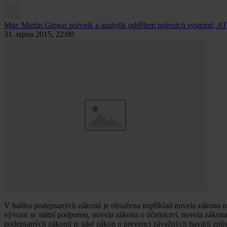
Mgr. Martin Glogar
právník a analytik oddělení právních systémů, AT
31. srpna 2015, 22:00
V balíku podepsaných zákonů je obsažena například novela zákona o 
vývozu se státní podporou, novela zákona o účetnictví, novela záko
podepsaných zákonů je také zákon o prevenci závažných havárií z