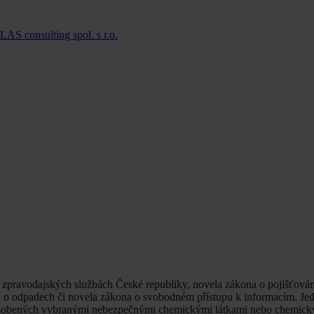
LAS consulting spol. s r.o.
zpravodajských službách České republiky, novela zákona o pojišťován
na o odpadech či novela zákona o svobodném přístupu k informacím. Je
působených vybranými nebezpečnými chemickými látkami nebo chemick