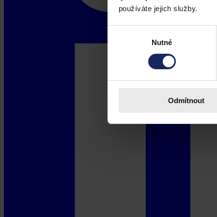
používáte jejich služby.
Výběr
Nutné
souhlasu
Odmítnout