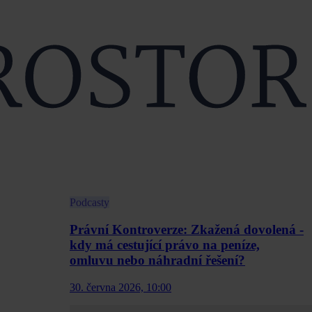
Podcasty
Právní Kontroverze: Zkažená dovolená -
kdy má cestující právo na peníze,
omluvu nebo náhradní řešení?
30. června 2026, 10:00