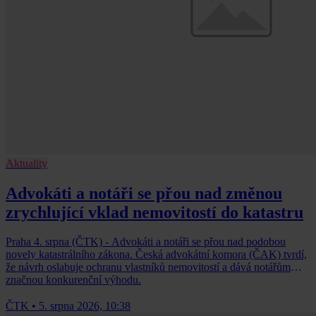
Aktuality
Advokáti a notáři se přou nad změnou
zrychlující vklad nemovitostí do katastru
Praha 4. srpna (ČTK) - Advokáti a notáři se přou nad podobou
novely katastrálního zákona. Česká advokátní komora (ČAK) tvrdí,
že návrh oslabuje ochranu vlastníků nemovitostí a dává notářům
značnou konkurenční výhodu.
ČTK
•
5. srpna 2026, 10:38