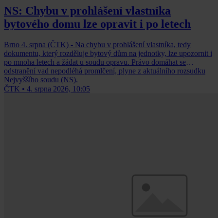
NS: Chybu v prohlášení vlastníka
bytového domu lze opravit i po letech
Brno 4. srpna (ČTK) - Na chybu v prohlášení vlastníka, tedy
dokumentu, který rozděluje bytový dům na jednotky, lze upozornit i
po mnoha letech a žádat u soudu opravu. Právo domáhat se
odstranění vad nepodléhá promlčení, plyne z aktuálního rozsudku
Nejvyššího soudu (NS).
ČTK
•
4. srpna 2026, 10:05