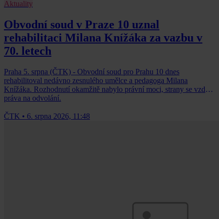
Aktuality
Obvodní soud v Praze 10 uznal
rehabilitaci Milana Knížáka za vazbu v
70. letech
Praha 5. srpna (ČTK) - Obvodní soud pro Prahu 10 dnes
rehabilitoval nedávno zesnulého umělce a pedagoga Milana
Knížáka. Rozhodnutí okamžitě nabylo právní moci, strany se vzdaly
práva na odvolání.
ČTK
•
6. srpna 2026, 11:48