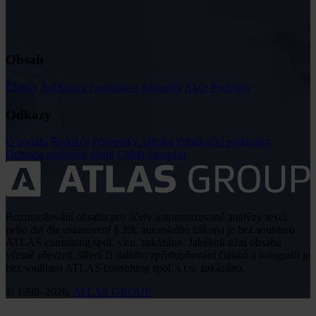
Obsah
Články
Judikatura
Legislativa
Aktuality
Akce
Podcasty
Odkazy
O portálu
Redakce
Podmínky užívání
Publikační podmínky
Ochrana osobních údajů
Odběr časopisu
Rozmnožování obsahu pro účely automatizované analýzy textů
nebo dat dle ustanovení § 39c autorského zákona je bez souhlasu
ATLAS consulting spol. s r.o. zakázáno. Jakékoli užití obsahu
včetně převzetí, šíření či dalšího zpřístupňování článků a fotografií je
bez souhlasu ATLAS consulting spol. s r.o. zakázáno.
© 1999–2026,
ATLAS GROUP