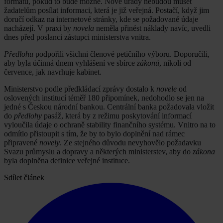
formátu, pokud to bude možné. Nově úřady nebudou muset
žadatelům posílat informaci, která je již veřejná. Postačí, když jim
doručí odkaz na internetové stránky, kde se požadované údaje
nacházejí. V praxi by
novela
neměla přinést náklady navíc, uvedli
dnes před poslanci zástupci ministerstva vnitra.
Předlohu
podpořili všichni členové petičního výboru. Doporučili,
aby byla účinná dnem vyhlášení ve sbírce
zákonů
, nikoli od
července, jak navrhuje kabinet.
Ministerstvo podle předkládací zprávy dostalo k
novele
od
oslovených institucí téměř 180 připomínek, nedohodlo se jen na
jedné s Českou národní bankou. Centrální banka požadovala vložit
do
předlohy
pasáž, která by z režimu poskytování informací
vyloučila údaje o ochraně stability finančního systému. Vnitro na to
odmítlo přistoupit s tím, že by to bylo doplnění nad rámec
připravené
novely
. Ze stejného důvodu nevyhovělo požadavku
Svazu průmyslu a dopravy a některých ministerstev, aby do
zákona
byla doplněna definice veřejné instituce.
Sdílet článek