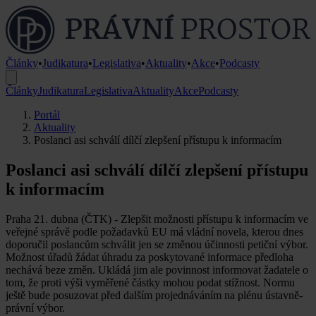
Články
•
Judikatura
•
Legislativa
•
Aktuality
•
Akce
•
Podcasty
Články
Judikatura
Legislativa
Aktuality
Akce
Podcasty
Portál
Aktuality
Poslanci asi schválí dílčí zlepšení přístupu k informacím
Poslanci asi schválí dílčí zlepšení přístupu
k informacím
Praha 21. dubna (ČTK) - Zlepšit možnosti přístupu k informacím ve
veřejné správě podle požadavků EU má vládní novela, kterou dnes
doporučil poslancům schválit jen se změnou účinnosti petiční výbor.
Možnost úřadů žádat úhradu za poskytované informace předloha
nechává beze změn. Ukládá jim ale povinnost informovat žadatele o
tom, že proti výši vyměřené částky mohou podat stížnost. Normu
ještě bude posuzovat před dalším projednáváním na plénu ústavně-
právní výbor.