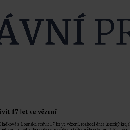
it 17 let ve vězení
ádková z Lounska strávit 17 let ve vězení, rozhodl dnes ústecký kraj
ak omyla, zabalila do deky, uložila do tašky a šla si lehnout. Po něko