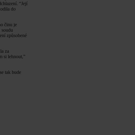
chlazení. “Její
hodila do
o činu je
u soudu
šení způsobené
la za
m si lehnout,”
se tak bude