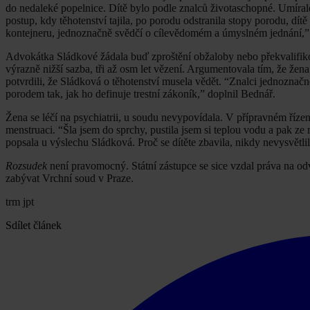
do nedaleké popelnice. Dítě bylo podle znalců životaschopné. Umíralo
postup, kdy těhotenství tajila, po porodu odstranila stopy porodu, dít
kontejneru, jednoznačně svědčí o cílevědomém a úmyslném jednání,” vy
Advokátka Sládkové žádala buď zproštění obžaloby nebo překvalifiko
výrazně nižší sazba, tři až osm let vězení. Argumentovala tím, že že
potvrdili, že Sládková o těhotenství musela vědět. “Znalci jednoznač
porodem tak, jak ho definuje trestní zákoník,” doplnil Bednář.
Žena se léčí na psychiatrii, u soudu nevypovídala. V přípravném řízen
menstruaci. “Šla jsem do sprchy, pustila jsem si teplou vodu a pak ze 
popsala u výslechu Sládková. Proč se dítěte zbavila, nikdy nevysvětlil
Rozsudek
není pravomocný. Státní zástupce se sice vzdal práva na od
zabývat Vrchní soud v Praze.
trm jpt
Sdílet článek