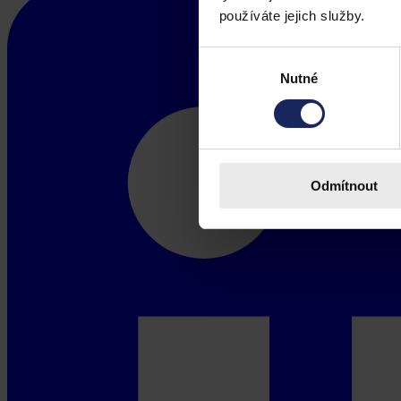
používáte jejich služby.
Výběr
Nutné
souhlasu
Odmítnout