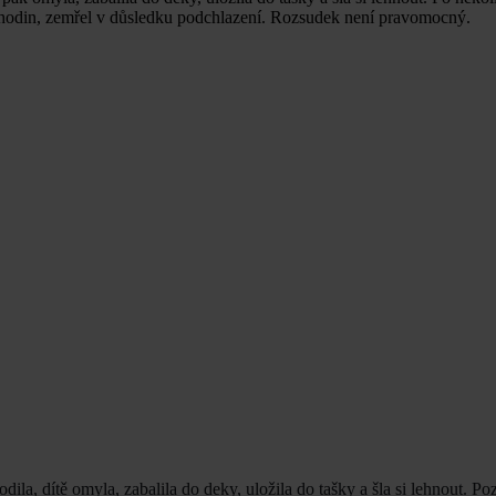
k hodin, zemřel v důsledku podchlazení. Rozsudek není pravomocný.
ila, dítě omyla, zabalila do deky, uložila do tašky a šla si lehnout. Po