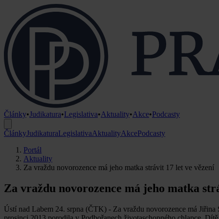
Články
•
Judikatura
•
Legislativa
•
Aktuality
•
Akce
•
Podcasty
Články
Judikatura
Legislativa
Aktuality
Akce
Podcasty
Portál
Aktuality
Za vraždu novorozence má jeho matka strávit 17 let ve vězení
Za vraždu novorozence má jeho matka stráv
Ústí nad Labem 24. srpna (ČTK) - Za vraždu novorozence má Jiřina Sl
prosinci 2013 porodila v Podbořanech životaschopného chlapce. Dítě p