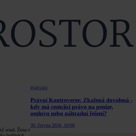
Podcasty
Právní Kontroverze: Zkažená dovolená -
kdy má cestující právo na peníze,
omluvu nebo náhradní řešení?
30. června 2026, 10:00
ský soud. Žena v
lika hodinách