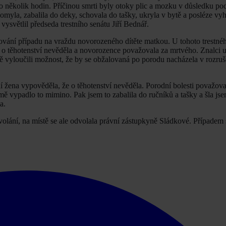
 několik hodin. Příčinou smrti byly otoky plic a mozku v důsledku pod
ě omyla, zabalila do deky, schovala do tašky, ukryla v bytě a posléze vy
světlil předseda trestního senátu Jiří Bednář.
vání případu na vraždu novorozeného dítěte matkou. U tohoto trestnéh
na o těhotenství nevěděla a novorozence považovala za mrtvého. Znalci 
ně vyloučili možnost, že by se obžalovaná po porodu nacházela v rozru
í žena vypověděla, že o těhotenství nevěděla. Porodní bolesti považova
mě vypadlo to mimino. Pak jsem to zabalila do ručníků a tašky a šla jse
a.
volání, na místě se ale odvolala právní zástupkyně Sládkové. Případem 