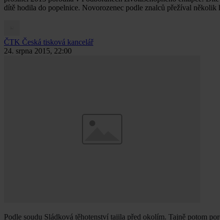
dítě hodila do popelnice. Novorozenec podle znalců přežíval několi
ČTK
Česká tisková kancelář
24. srpna 2015, 22:00
Podle soudu Sládková těhotenství tajila před okolím. Tajně potom porod