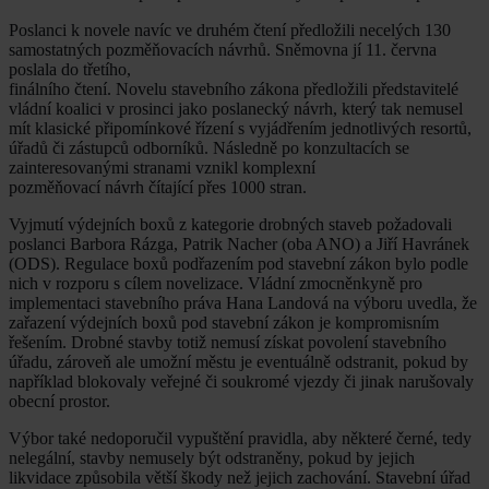
Poslanci k novele navíc ve druhém čtení předložili necelých 130
samostatných pozměňovacích návrhů. Sněmovna jí 11. června
poslala do třetího,
finálního čtení. Novelu stavebního zákona předložili představitelé
vládní koalici v prosinci jako poslanecký návrh, který tak nemusel
mít klasické připomínkové řízení s vyjádřením jednotlivých resortů,
úřadů či zástupců odborníků. Následně po konzultacích se
zainteresovanými stranami vznikl komplexní
pozměňovací návrh čítající přes 1000 stran.
Vyjmutí výdejních boxů z kategorie drobných staveb požadovali
poslanci Barbora Rázga, Patrik Nacher (oba ANO) a Jiří Havránek
(ODS). Regulace boxů podřazením pod stavební zákon bylo podle
nich v rozporu s cílem novelizace. Vládní zmocněnkyně pro
implementaci stavebního práva Hana Landová na výboru uvedla, že
zařazení výdejních boxů pod stavební zákon je kompromisním
řešením. Drobné stavby totiž nemusí získat povolení stavebního
úřadu, zároveň ale umožní městu je eventuálně odstranit, pokud by
například blokovaly veřejné či soukromé vjezdy či jinak narušovaly
obecní prostor.
Výbor také nedoporučil vypuštění pravidla, aby některé černé, tedy
nelegální, stavby nemusely být odstraněny, pokud by jejich
likvidace způsobila větší škody než jejich zachování. Stavební úřad