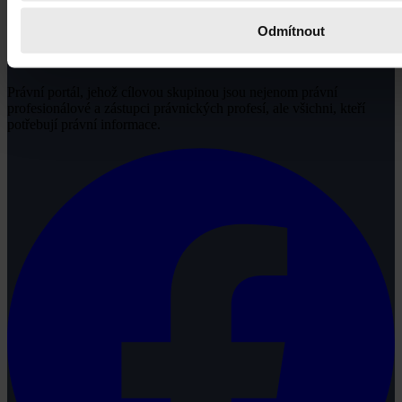
Odmítnout
Právní portál, jehož cílovou skupinou jsou nejenom právní
profesionálové a zástupci právnických profesí, ale všichni, kteří
potřebují právní informace.