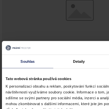
Souhlas
Detaily
Aktuality
Ruský podnik neuspěl s kasační stížností
Tato webová stránka používá cookies
kvůli zablokování českého účtu
K personalizaci obsahu a reklam, poskytování funkcí sociáln
Brno 30. července (ČTK) - Ruský Podnik pro správu majetku
návštěvnosti využíváme soubory cookie. Informace o tom, j
v zahraničí neuspěl s kasační stížností kvůli zablokování českého
sdílíme se svými partnery pro sociální média, inzerci a analý
bankovního účtu.
mohou zkombinovat s dalšími informacemi, které jste jim posk