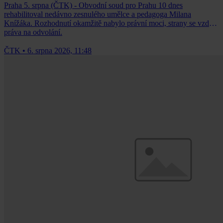
Praha 5. srpna (ČTK) - Obvodní soud pro Prahu 10 dnes
rehabilitoval nedávno zesnulého umělce a pedagoga Milana
Knížáka. Rozhodnutí okamžitě nabylo právní moci, strany se vzdaly
práva na odvolání.
ČTK
•
6. srpna 2026, 11:48