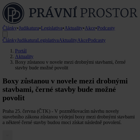
Články
•
Judikatura
•
Legislativa
•
Aktuality
•
Akce
•
Podcasty
Články
Judikatura
Legislativa
Aktuality
Akce
Podcasty
Portál
Aktuality
Boxy zůstanou v novele mezi drobnými stavbami, černé
stavby bude možné povolit
Boxy zůstanou v novele mezi drobnými
stavbami, černé stavby bude možné
povolit
Praha 25. června (ČTK) - V pozměňovacím návrhu novely
stavebního zákona zůstanou výdejní boxy mezi drobnými stavbami
a některé černé stavby budou moci získat následně povolení.