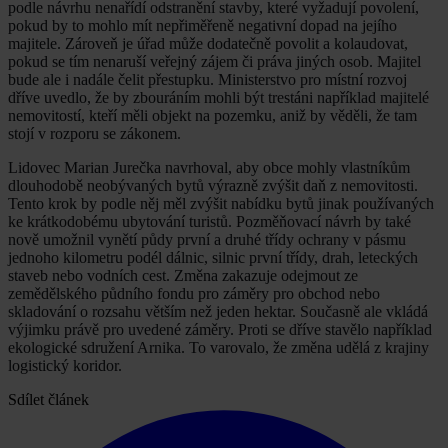
podle návrhu nenařídí odstranění stavby, které vyžadují povolení,
pokud by to mohlo mít nepřiměřeně negativní dopad na jejího
majitele. Zároveň je úřad může dodatečně povolit a kolaudovat,
pokud se tím nenaruší veřejný zájem či práva jiných osob. Majitel
bude ale i nadále čelit přestupku. Ministerstvo pro místní rozvoj
dříve uvedlo, že by zbouráním mohli být trestáni například majitelé
nemovitostí, kteří měli objekt na pozemku, aniž by věděli, že tam
stojí v rozporu se zákonem.
Lidovec Marian Jurečka navrhoval, aby obce mohly vlastníkům
dlouhodobě neobývaných bytů výrazně zvýšit daň z nemovitosti.
Tento krok by podle něj měl zvýšit nabídku bytů jinak používaných
ke krátkodobému ubytování turistů. Pozměňovací návrh by také
nově umožnil vynětí půdy první a druhé třídy ochrany v pásmu
jednoho kilometru podél dálnic, silnic první třídy, drah, leteckých
staveb nebo vodních cest. Změna zakazuje odejmout ze
zemědělského půdního fondu pro záměry pro obchod nebo
skladování o rozsahu větším než jeden hektar. Současně ale vkládá
výjimku právě pro uvedené záměry. Proti se dříve stavělo například
ekologické sdružení Arnika. To varovalo, že změna udělá z krajiny
logistický koridor.
Sdílet článek