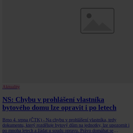
Aktuality
NS: Chybu v prohlášení vlastníka
bytového domu lze opravit i po letech
Brno 4. srpna (ČTK) - Na chybu v prohlášení vlastníka, tedy
dokumentu, který rozděluje bytový dům na jednotky, lze upozornit i
po mnoha letech a žádat u soudu opravu. Právo domáhat se