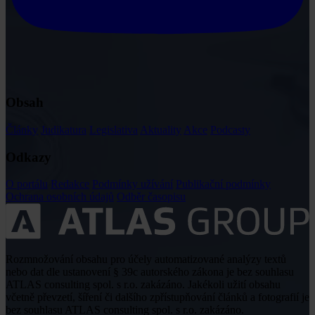
Obsah
Články
Judikatura
Legislativa
Aktuality
Akce
Podcasty
Odkazy
O portálu
Redakce
Podmínky užívání
Publikační podmínky
Ochrana osobních údajů
Odběr časopisu
Rozmnožování obsahu pro účely automatizované analýzy textů
nebo dat dle ustanovení § 39c autorského zákona je bez souhlasu
ATLAS consulting spol. s r.o. zakázáno. Jakékoli užití obsahu
včetně převzetí, šíření či dalšího zpřístupňování článků a fotografií je
bez souhlasu ATLAS consulting spol. s r.o. zakázáno.