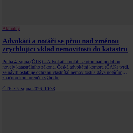
Aktuality
Advokáti a notáři se přou nad změnou
zrychlující vklad nemovitostí do katastru
Praha 4. srpna (ČTK) - Advokáti a notáři se přou nad podobou
novely katastrálního zákona. Česká advokátní komora (ČAK) tvrdí,
že návrh oslabuje ochranu vlastníků nemovitostí a dává notářům
značnou konkurenční výhodu.
ČTK
•
5. srpna 2026, 10:38