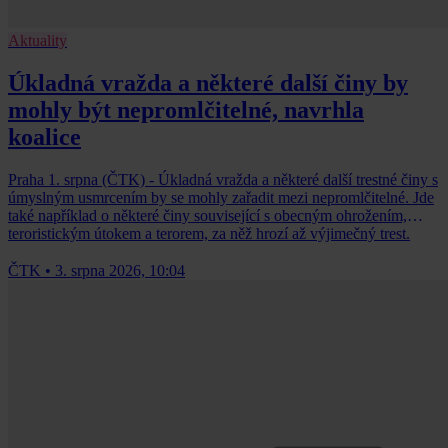
Aktuality
Úkladná vražda a některé další činy by
mohly být nepromlčitelné, navrhla
koalice
Praha 1. srpna (ČTK) - Úkladná vražda a některé další trestné činy s
úmyslným usmrcením by se mohly zařadit mezi nepromlčitelné. Jde
také například o některé činy související s obecným ohrožením,
teroristickým útokem a terorem, za něž hrozí až výjimečný trest.
ČTK
•
3. srpna 2026, 10:04