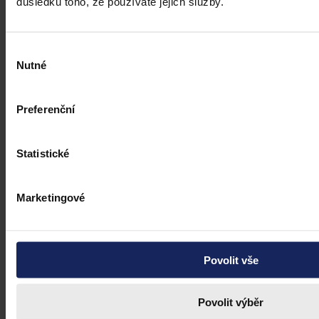
důsledku toho, že používáte jejich služby.
ČTK
•
31. července 2026, 10:55
Výběr
Nutné
souhlasu
Preferenční
Statistické
Marketingové
Povolit vše
Povolit výběr