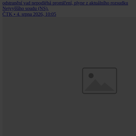
odstranění vad nepodléhá promlčení, plyne z aktuálního rozsudku
Nejvyššího soudu (NS).
ČTK
•
4. srpna 2026, 10:05