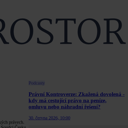
Podcasty
Právní Kontroverze: Zkažená dovolená -
kdy má cestující právo na peníze,
omluvu nebo náhradní řešení?
30. června 2026, 10:00
kých právech.
. Soudci Česku