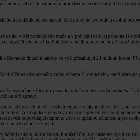
už smírem, nebo jednostranným prohlášením české vlády. Tři stížnosti vz
ského a ponižujícího zacházení, dále právo na svobodu a osobní bezpe
 na ulici v Aši podnapilého muže a v policejní cele jej připoutali ke zdi
ekce později věc odložila. Policisté se hájili mimo jiné tím, že muž pře
i stěžovatelé finanční nároky ve výši přesahující 24 milionů korun. Př
íklad stížnost odsouzeného vraha Alberta Žirovnického, který kritizuj
azně nevybočuje z řady a v poslední době ani nevyvolává viditelnější zá
vedli autoři zprávy.
í o stížnostech, které se týkají regulace nájemních vztahů. Loni soud
nout o tom, zda regulace nebyla v rozporu s právem vlastníků nemovito
t zavést odpovídající nápravu, a to i se zpětnou účinností a pro osoby,
lkého množství poškozených.
jádření celkem 698 stížností. Porušení úmluvy následně zjistil ve 198 
alo samo, 103 případů skončilo smírem mezi ČR a stěžovatelem.