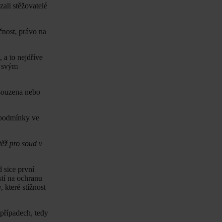
ali stěžovatelé
čnost, právo na
, a to nejdříve
d svým
isouzena nebo
e podmínky ve
těž pro soud v
 sice první
stí na ochranu
 které stížnost
případech, tedy