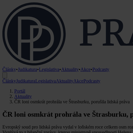
Články
•
Judikatura
•
Legislativa
•
Aktuality
•
Akce
•
Podcasty
Články
Judikatura
Legislativa
Aktuality
Akce
Podcasty
Portál
Aktuality
ČR loni osmkrát prohrála ve Štrasburku, porušila lidská práva
ČR loni osmkrát prohrála ve Štrasburku, p
Evropský soud pro lidská práva vydal v loňském roce celkem osm roz
Vyplývá to z bilanční zprávy, kterou ministryně spravedlnosti Hele