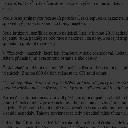
neporušila. Dalších 32 stížností se nakonec vyřešilo mimosoudně, ať 
zpět.
Podle osmi zmíněných rozsudků porušila Česká republika zákaz nelid
spravedlivý proces či zásadu ochrany majetku.
Soud kritizoval například postup policistů, kteří v květnu 2010 zadrželi
za jednu ruku, později za obě ruce a nakonec i za nohy. Policejní insp
spoutáním prokopl dveře cely.
V “českých” kauzách, které loni štrasburský soud rozhodoval, uplatnil
státem přiznána jim byla zhruba osmina z této částky.
České vládě soud loni oznámil 35 nových stížností. Mezi nimi je např
věznicích. Zhruba 800 dalších stížností na ČR soud odmítl.
“
Česká republika je nazírána jako běžný smluvní stát, který ničím výr
podobě velkého počtu stížností, které by proti naší zemi směřovaly,
” u
Zároveň ale do budoucna varovali před možným dopadem pilotního řízen
vlnu stížností odmítl z procesních důvodů, stále mu ale zbývá rozhod
majetku. Z pilotního řízení může odsouzenému státu vzniknout povinnos
k soudu nepodaly. Taková povinnost se tedy případně může týkat ve
Od vzniku ČR do konce loňského roku předložil soud české vládě k vy
ve 28 procentech. Ve 29 dalších kauzách Česko porušení úmluvy uzn