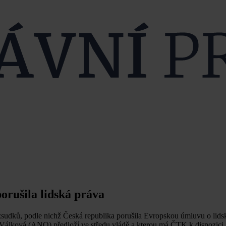
orušila lidská práva
sudků, podle nichž Česká republika porušila Evropskou úmluvu o lids
na Válková (ANO) předloží ve středu vládě a kterou má ČTK k dispozici