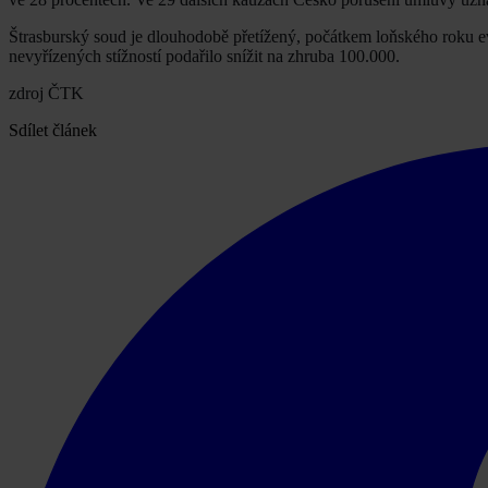
Štrasburský soud je dlouhodobě přetížený, počátkem loňského roku 
nevyřízených stížností podařilo snížit na zhruba 100.000.
zdroj ČTK
Sdílet článek