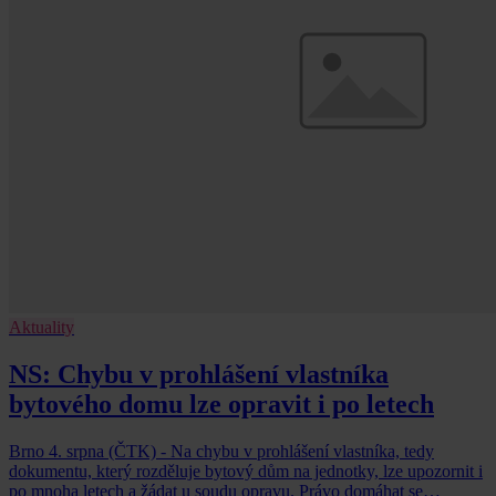
Aktuality
NS: Chybu v prohlášení vlastníka
bytového domu lze opravit i po letech
Brno 4. srpna (ČTK) - Na chybu v prohlášení vlastníka, tedy
dokumentu, který rozděluje bytový dům na jednotky, lze upozornit i
po mnoha letech a žádat u soudu opravu. Právo domáhat se