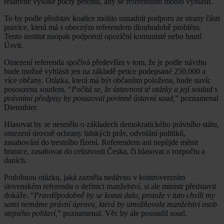
relativně vysoké počty petentů, aby se referendum mohlo vyhlásit.
To by podle představ koalice mohlo usnadnit podporu ze strany části
pravice, která má s obecným referendem dlouhodobě problém.
Tento institut naopak podporují opoziční komunisté nebo hnutí
Úsvit.
Omezení referenda spočívá především v tom, že je podle návrhu
bude možné vyhlásit jen na základě petice podepsané 250.000 a
více občany. Otázka, která má být občanům položena, bude navíc
posouzena soudem. “
Počítá se, že ústavnost té otázky a její soulad s
právními předpisy by posuzoval povinně ústavní soud,
” poznamenal
Dienstbier.
Hlasovat by se nesmělo o základech demokratického právního státu,
omezení úrovně ochrany lidských práv, odvolání politiků,
zasahování do trestního řízení. Referendem ani nepůjde měnit
hranice, zasahovat do celistvosti Česka, či hlasovat o rozpočtu a
daních.
Podobnou otázku, jaká zazněla nedávno v kontroverzním
slovenském referendu o definici manželství, si ale ministr představit
dokáže. “
Pravděpodobně by se konat dalo, protože v tuto chvíli my
sami nemáme právní úpravu, která by umožňovala manželství osob
stejného pohlaví,
” poznamenal. Věc by ale posoudil soud.