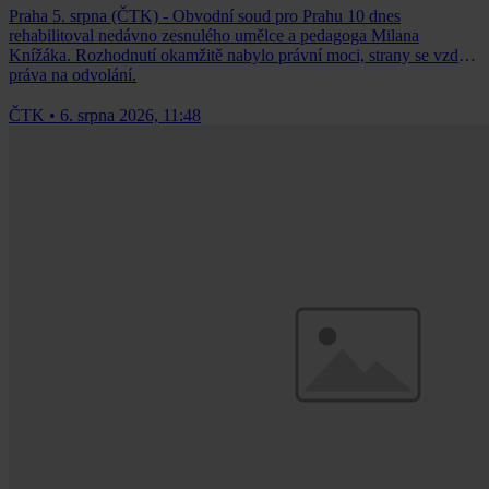
Praha 5. srpna (ČTK) - Obvodní soud pro Prahu 10 dnes
rehabilitoval nedávno zesnulého umělce a pedagoga Milana
Knížáka. Rozhodnutí okamžitě nabylo právní moci, strany se vzdaly
práva na odvolání.
ČTK
•
6. srpna 2026, 11:48