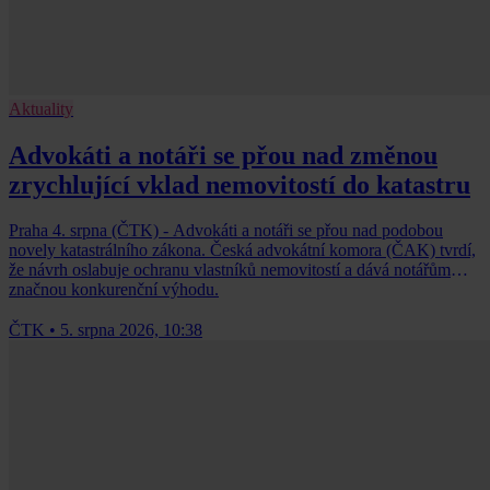
Aktuality
Advokáti a notáři se přou nad změnou
zrychlující vklad nemovitostí do katastru
Praha 4. srpna (ČTK) - Advokáti a notáři se přou nad podobou
novely katastrálního zákona. Česká advokátní komora (ČAK) tvrdí,
že návrh oslabuje ochranu vlastníků nemovitostí a dává notářům
značnou konkurenční výhodu.
ČTK
•
5. srpna 2026, 10:38