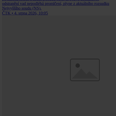
odstranění vad nepodléhá promlčení, plyne z aktuálního rozsudku
Nejvyššího soudu (NS).
ČTK
•
4. srpna 2026, 10:05