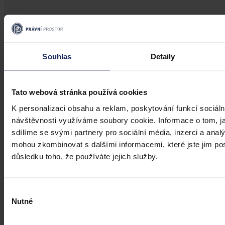
Aktuality
Úkladná vražda a některé další činy by
mohly být nepromlčitelné, navrhla
Souhlas
Detaily
koalice
Tato webová stránka používá cookies
Praha 1. srpna (ČTK) - Úkladná vražda a některé další trestné činy s
úmyslným usmrcením by se mohly zařadit mezi nepromlčitelné. Jde
K personalizaci obsahu a reklam, poskytování funkcí sociáln
také například o některé činy související s obecným ohrožením,
teroristickým útokem a terorem, za něž hrozí až výjimečný trest.
návštěvnosti využíváme soubory cookie. Informace o tom, j
sdílíme se svými partnery pro sociální média, inzerci a analý
ČTK
•
3. srpna 2026, 10:04
mohou zkombinovat s dalšími informacemi, které jste jim posk
důsledku toho, že používáte jejich služby.
Výběr
Nutné
souhlasu