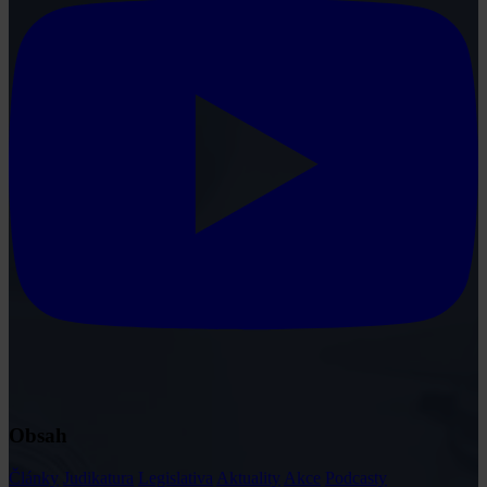
Obsah
Články
Judikatura
Legislativa
Aktuality
Akce
Podcasty