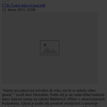
ČTK
Česká tisková kancelář
12. února 2015, 23:00
“
Kdyby ten zákon byl schválen do roka, tak by to nebylo vůbec
špatné,”
uvedl dnes Dienstbier. Podle něj je ale zatím těžké hodnotit
šance ústavní normy na získání třípětinové většiny v obou komorách
Parlamentu. Zákon je podle něj poměrně restriktivní a stanovuje