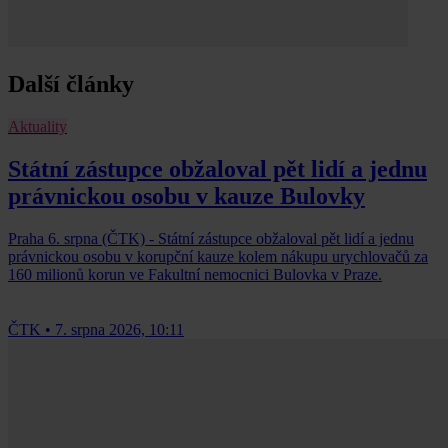
Další články
Aktuality
Státní zástupce obžaloval pět lidí a jednu
právnickou osobu v kauze Bulovky
Praha 6. srpna (ČTK) - Státní zástupce obžaloval pět lidí a jednu
právnickou osobu v korupční kauze kolem nákupu urychlovačů za
160 milionů korun ve Fakultní nemocnici Bulovka v Praze.
ČTK
•
7. srpna 2026, 10:11