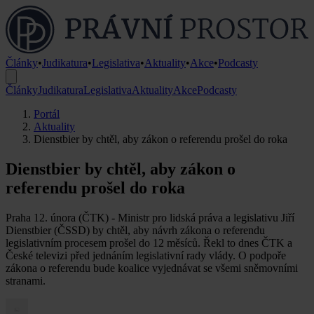
Články
•
Judikatura
•
Legislativa
•
Aktuality
•
Akce
•
Podcasty
Články
Judikatura
Legislativa
Aktuality
Akce
Podcasty
Portál
Aktuality
Dienstbier by chtěl, aby zákon o referendu prošel do roka
Dienstbier by chtěl, aby zákon o
referendu prošel do roka
Praha 12. února (ČTK) - Ministr pro lidská práva a legislativu Jiří
Dienstbier (ČSSD) by chtěl, aby návrh zákona o referendu
legislativním procesem prošel do 12 měsíců. Řekl to dnes ČTK a
České televizi před jednáním legislativní rady vlády. O podpoře
zákona o referendu bude koalice vyjednávat se všemi sněmovními
stranami.