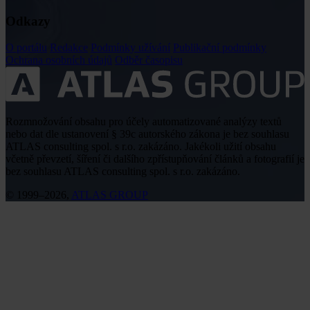
Odkazy
O portálu
Redakce
Podmínky užívání
Publikační podmínky
Ochrana osobních údajů
Odběr časopisu
Rozmnožování obsahu pro účely automatizované analýzy textů
nebo dat dle ustanovení § 39c autorského zákona je bez souhlasu
ATLAS consulting spol. s r.o. zakázáno. Jakékoli užití obsahu
včetně převzetí, šíření či dalšího zpřístupňování článků a fotografií je
bez souhlasu ATLAS consulting spol. s r.o. zakázáno.
© 1999–2026,
ATLAS GROUP