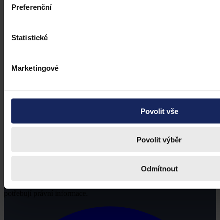
Preferenční
Statistické
Marketingové
Povolit vše
Povolit výběr
Odmítnout
Právní portál, jehož cílovou skupinou jsou nejenom právní
profesionálové a zástupci právnických profesí, ale všichni, kteří
potřebují právní informace.