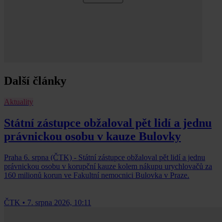
Další články
Aktuality
Státní zástupce obžaloval pět lidí a jednu
právnickou osobu v kauze Bulovky
Praha 6. srpna (ČTK) - Státní zástupce obžaloval pět lidí a jednu
právnickou osobu v korupční kauze kolem nákupu urychlovačů za
160 milionů korun ve Fakultní nemocnici Bulovka v Praze.
ČTK
•
7. srpna 2026, 10:11