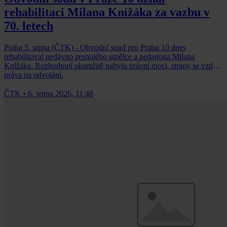
rehabilitaci Milana Knížáka za vazbu v
70. letech
Praha 5. srpna (ČTK) - Obvodní soud pro Prahu 10 dnes
rehabilitoval nedávno zesnulého umělce a pedagoga Milana
Knížáka. Rozhodnutí okamžitě nabylo právní moci, strany se vzdaly
práva na odvolání.
ČTK
•
6. srpna 2026, 11:48