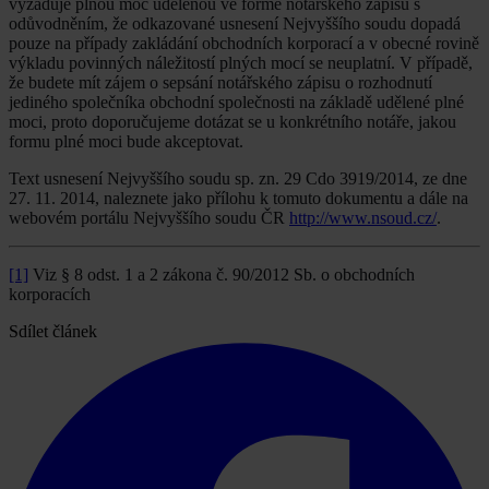
vyžaduje plnou moc udělenou ve formě notářského zápisu s
odůvodněním, že odkazované usnesení Nejvyššího soudu dopadá
pouze na případy zakládání obchodních korporací a v obecné rovině
výkladu povinných náležitostí plných mocí se neuplatní. V případě,
že budete mít zájem o sepsání notářského zápisu o rozhodnutí
jediného společníka obchodní společnosti na základě udělené plné
moci, proto doporučujeme dotázat se u konkrétního notáře, jakou
formu plné moci bude akceptovat.
Text usnesení Nejvyššího soudu sp. zn. 29 Cdo 3919/2014, ze dne
27. 11. 2014, naleznete jako přílohu k tomuto dokumentu a dále na
webovém portálu Nejvyššího soudu ČR
http://www.nsoud.cz/
.
[1]
Viz § 8 odst. 1 a 2 zákona č. 90/2012 Sb. o obchodních
korporacích
Sdílet článek