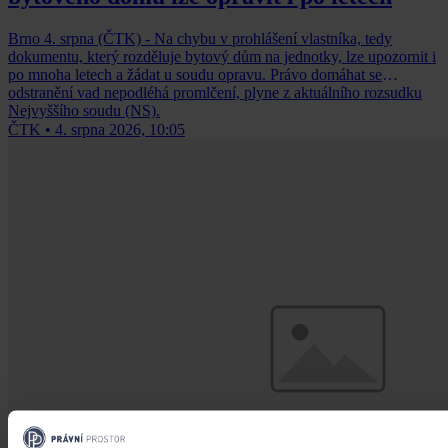
Brno 4. srpna (ČTK) - Na chybu v prohlášení vlastníka, tedy
dokumentu, který rozděluje bytový dům na jednotky, lze upozornit i
po mnoha letech a žádat u soudu opravu. Právo domáhat se
odstranění vad nepodléhá promlčení, plyne z aktuálního rozsudku
Nejvyššího soudu (NS).
ČTK
•
4. srpna 2026, 10:05