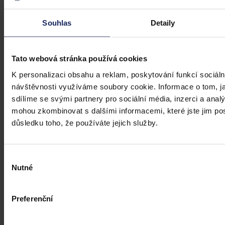
Souhlas
Detaily
Tato webová stránka používá cookies
Aktuality
K personalizaci obsahu a reklam, poskytování funkcí sociáln
Úkladná vražda a některé další činy by
návštěvnosti využíváme soubory cookie. Informace o tom, j
mohly být nepromlčitelné, navrhla
sdílíme se svými partnery pro sociální média, inzerci a analý
koalice
mohou zkombinovat s dalšími informacemi, které jste jim posk
důsledku toho, že používáte jejich služby.
Praha 1. srpna (ČTK) - Úkladná vražda a některé další trestné činy s
úmyslným usmrcením by se mohly zařadit mezi nepromlčitelné. Jde
také například o některé činy související s obecným ohrožením,
Výběr
teroristickým útokem a terorem, za něž hrozí až výjimečný trest.
Nutné
souhlasu
ČTK
•
3. srpna 2026, 10:04
Preferenční