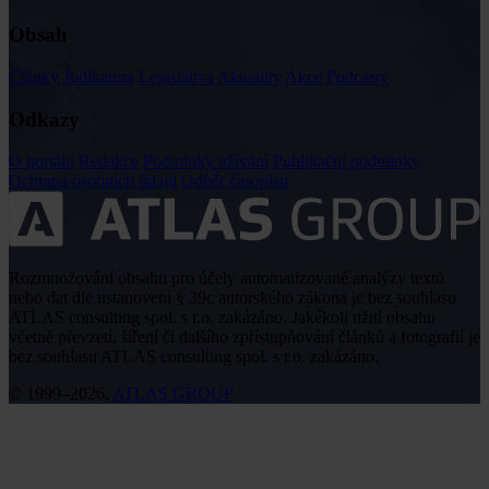
Obsah
Články
Judikatura
Legislativa
Aktuality
Akce
Podcasty
Odkazy
O portálu
Redakce
Podmínky užívání
Publikační podmínky
Ochrana osobních údajů
Odběr časopisu
Rozmnožování obsahu pro účely automatizované analýzy textů
nebo dat dle ustanovení § 39c autorského zákona je bez souhlasu
ATLAS consulting spol. s r.o. zakázáno. Jakékoli užití obsahu
včetně převzetí, šíření či dalšího zpřístupňování článků a fotografií je
bez souhlasu ATLAS consulting spol. s r.o. zakázáno.
© 1999–2026,
ATLAS GROUP