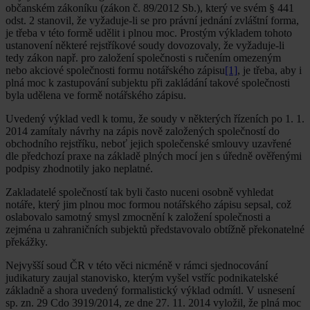
občanském zákoníku (zákon č. 89/2012 Sb.), který ve svém § 441
odst. 2 stanovil, že vyžaduje-li se pro právní jednání zvláštní forma,
je třeba v této formě udělit i plnou moc. Prostým výkladem tohoto
ustanovení některé rejstříkové soudy dovozovaly, že vyžaduje-li
tedy zákon např. pro založení společnosti s ručením omezeným
nebo akciové společnosti formu notářského zápisu
[1]
, je třeba, aby i
plná moc k zastupování subjektu při zakládání takové společnosti
byla udělena ve formě notářského zápisu.
Uvedený výklad vedl k tomu, že soudy v některých řízeních po 1. 1.
2014 zamítaly návrhy na zápis nově založených společností do
obchodního rejstříku, neboť jejich společenské smlouvy uzavřené
dle předchozí praxe na základě plných mocí jen s úředně ověřenými
podpisy zhodnotily jako neplatné.
Zakladatelé společností tak byli často nuceni osobně vyhledat
notáře, který jim plnou moc formou notářského zápisu sepsal, což
oslabovalo samotný smysl zmocnění k založení společnosti a
zejména u zahraničních subjektů představovalo obtížně překonatelné
překážky.
Nejvyšší soud ČR v této věci nicméně v rámci sjednocování
judikatury zaujal stanovisko, kterým vyšel vstříc podnikatelské
základně a shora uvedený formalistický výklad odmítl. V usnesení
sp. zn. 29 Cdo 3919/2014, ze dne 27. 11. 2014 vyložil, že plná moc