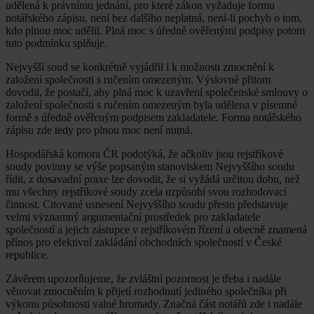
udělená k právnímu jednání, pro které zákon vyžaduje formu
notářského zápisu, není bez dalšího neplatná, není-li pochyb o tom,
kdo plnou moc udělil. Plná moc s úředně ověřenými podpisy potom
tuto podmínku splňuje.
Nejvyšší soud se konkrétně vyjádřil i k možnosti zmocnění k
založení společnosti s ručením omezeným. Výslovně přitom
dovodil, že postačí, aby plná moc k uzavření společenské smlouvy o
založení společnosti s ručením omezeným byla udělena v písemné
formě s úředně ověřeným podpisem zakladatele. Forma notářského
zápisu zde tedy pro plnou moc není nutná.
Hospodářská komora ČR podotýká, že ačkoliv jsou rejstříkové
soudy povinny se výše popsaným stanoviskem Nejvyššího soudu
řídit, z dosavadní praxe lze dovodit, že si vyžádá určitou dobu, než
mu všechny rejstříkové soudy zcela uzpůsobí svou rozhodovací
činnost. Citované usnesení Nejvyššího soudu přesto představuje
velmi významný argumentační prostředek pro zakladatele
společností a jejich zástupce v rejstříkovém řízení a obecně znamená
přínos pro efektivní zakládání obchodních společností v České
republice.
Závěrem upozorňujeme, že zvláštní pozornost je třeba i nadále
věnovat zmocněním k přijetí rozhodnutí jediného společníka při
výkonu působnosti valné hromady. Značná část notářů zde i nadále