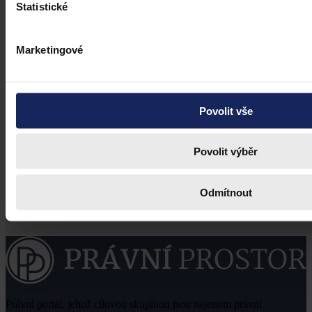
Statistické
Marketingové
Povolit vše
Povolit výběr
Odmítnout
Právní portál, jehož cílovou skupinou jsou nejenom právní