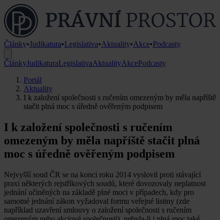
Články
•
Judikatura
•
Legislativa
•
Aktuality
•
Akce
•
Podcasty
Články
Judikatura
Legislativa
Aktuality
Akce
Podcasty
Portál
Aktuality
I k založení společnosti s ručením omezeným by měla napříště
stačit plná moc s úředně ověřeným podpisem
I k založení společnosti s ručením
omezeným by měla napříště stačit plná
moc s úředně ověřeným podpisem
Nejvyšší soud ČR se na konci roku 2014 vyslovil proti stávající
praxi některých rejstříkových soudů, které dovozovaly neplatnost
jednání učiněných na základě plné moci v případech, kdy pro
samotné jednání zákon vyžadoval formu veřejné listiny (zde
například uzavření smlouvy o založení společnosti s ručením
omezeným nebo akciové společnosti), nebyla-li i plná moc také