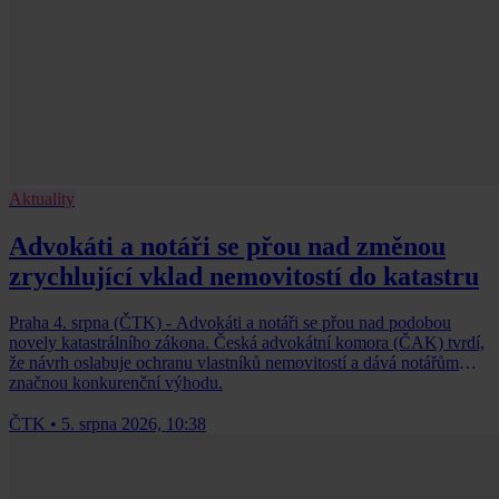
Aktuality
Advokáti a notáři se přou nad změnou
zrychlující vklad nemovitostí do katastru
Praha 4. srpna (ČTK) - Advokáti a notáři se přou nad podobou
novely katastrálního zákona. Česká advokátní komora (ČAK) tvrdí,
že návrh oslabuje ochranu vlastníků nemovitostí a dává notářům
značnou konkurenční výhodu.
ČTK
•
5. srpna 2026, 10:38