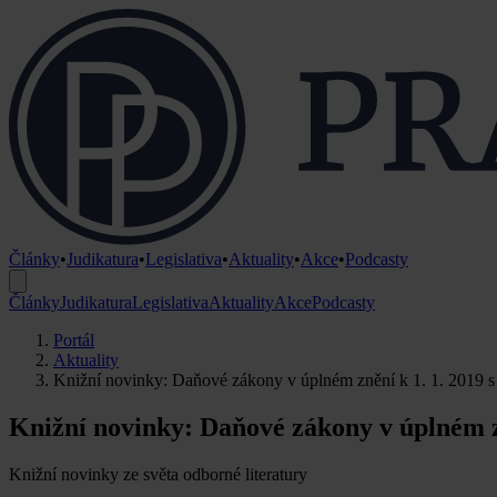
Články
•
Judikatura
•
Legislativa
•
Aktuality
•
Akce
•
Podcasty
Články
Judikatura
Legislativa
Aktuality
Akce
Podcasty
Portál
Aktuality
Knižní novinky: Daňové zákony v úplném znění k 1. 1. 2019 s
Knižní novinky: Daňové zákony v úplném z
Knižní novinky ze světa odborné literatury