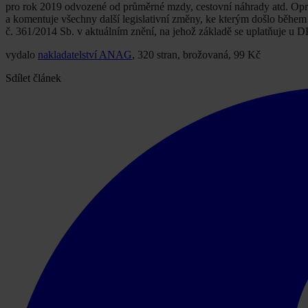
pro rok 2019 odvozené od průměrné mzdy, cestovní náhrady atd. Opro
a komentuje všechny další legislativní změny, ke kterým došlo během
č. 361/2014 Sb. v aktuálním znění, na jehož základě se uplatňuje u D
vydalo
nakladatelství ANAG
, 320 stran, brožovaná, 99 Kč
Sdílet článek