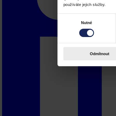
používáte jejich služby.
Výběr
Nutné
souhlasu
Odmítnout