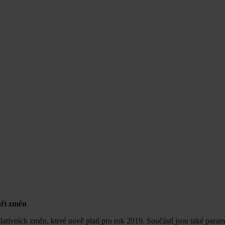
áři změn
ativních změn, které nově platí pro rok 2019. Součástí jsou také para