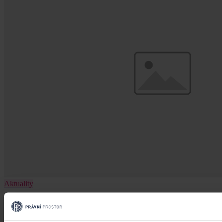
Aktuality
Úkladná vražda a některé další činy by
mohly být nepromlčitelné, navrhla