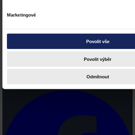
Marketingové
Povolit vše
Povolit výběr
Právní portál, jehož cílovou skupinou jsou nejenom právní
profesionálové a zástupci právnických profesí, ale všichni, kteří
Odmítnout
potřebují právní informace.