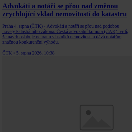
Advokáti a notáři se přou nad změnou
zrychlující vklad nemovitostí do katastru
Praha 4. srpna (ČTK) - Advokáti a notáři se přou nad podobou
novely katastrálního zákona. Česká advokátní komora (ČAK) tvrdí,
že návrh oslabuje ochranu vlastníků nemovitostí a dává notářům
značnou konkurenční výhodu.
ČTK
•
5. srpna 2026, 10:38