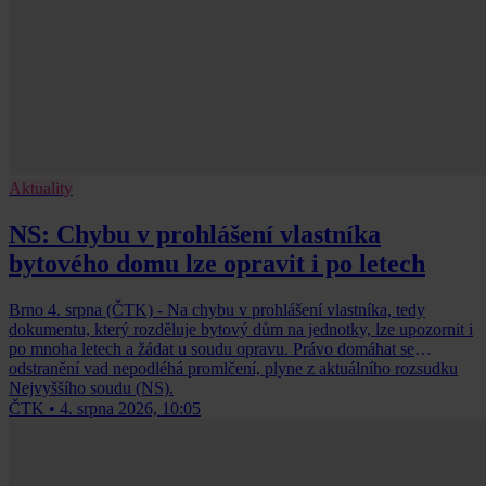
Aktuality
NS: Chybu v prohlášení vlastníka
bytového domu lze opravit i po letech
Brno 4. srpna (ČTK) - Na chybu v prohlášení vlastníka, tedy
dokumentu, který rozděluje bytový dům na jednotky, lze upozornit i
po mnoha letech a žádat u soudu opravu. Právo domáhat se
odstranění vad nepodléhá promlčení, plyne z aktuálního rozsudku
Nejvyššího soudu (NS).
ČTK
•
4. srpna 2026, 10:05