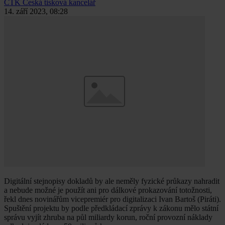
ČTK
Česká tisková kancelář
14. září 2023, 08:28
Digitální stejnopisy dokladů by ale neměly fyzické průkazy nahradit
a nebude možné je použít ani pro dálkové prokazování totožnosti,
řekl dnes novinářům vicepremiér pro digitalizaci Ivan Bartoš (Piráti).
Spuštění projektu by podle předkládací zprávy k zákonu mělo státní
správu vyjít zhruba na půl miliardy korun, roční provozní náklady