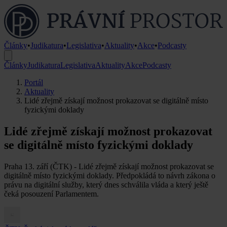
Články
•
Judikatura
•
Legislativa
•
Aktuality
•
Akce
•
Podcasty
Články
Judikatura
Legislativa
Aktuality
Akce
Podcasty
Portál
Aktuality
Lidé zřejmě získají možnost prokazovat se digitálně místo
fyzickými doklady
Lidé zřejmě získají možnost prokazovat
se digitálně místo fyzickými doklady
Praha 13. září (ČTK) - Lidé zřejmě získají možnost prokazovat se
digitálně místo fyzickými doklady. Předpokládá to návrh zákona o
právu na digitální služby, který dnes schválila vláda a který ještě
čeká posouzení Parlamentem.