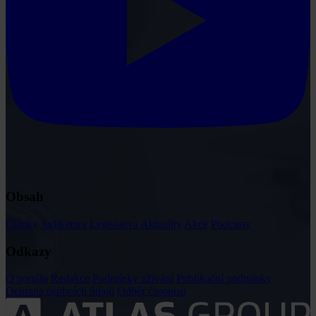
Obsah
Články
Judikatura
Legislativa
Aktuality
Akce
Podcasty
Odkazy
O portálu
Redakce
Podmínky užívání
Publikační podmínky
Ochrana osobních údajů
Odběr časopisu