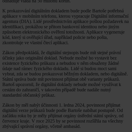
odhaduje vláda na 50 milionů korun.
K prokazování digitálním dokladem bude podle Bartoše potřebná
aplikace v mobilním telefonu, kterou vypracuje Digitální informační
agentura (DIA). Lidé prostřednictvím aplikace pošlou požadavek na
identifikaci, prokážou se přitom bankovní identitou nebo jiným
způsobem elektronického ověření totožnosti. Aplikace vygeneruje
kód, který si ověřující úřad, například policie nebo pošta,
zkontroluje ve vlastní čtecí aplikaci.
Zákon předpokládá, že digitální stejnopis bude mít stejné právní
účinky jako originální doklad. Nebude možné ho vystavit bez
existence fyzického průkazu a nebudou v něm obsaženy žádné
údaje nad rámec fyzického dokladu. Lidé si budou moct sami
vybrat, zda se budou prokazovat běžným dokladem, nebo digitálně.
Státní správa bude mít povinnost přijímat obě varianty průkazů.
Bartoš upozornil, že digitální doklady nebude možné využívat k
cestám do zahraničí, v takovém případě bude nadále nutný
standardní občanský průkaz.
Zákon by měl nabýt účinnosti 1. ledna 2024, povinnost přijímat
digitální verze průkazů bude podle Bartoše nabíhat postupně. Od
začátku roku by je měly přijímat orgány ústřední státní správy, od
července kraje. V roce 2025 by se povinnost rozšířila na všechny
zbývající správní orgány, včetně ambasád.