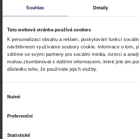
koalice
Souhlas
Detaily
Praha 1. srpna (ČTK) - Úkladná vražda a některé další trestné činy s
úmyslným usmrcením by se mohly zařadit mezi nepromlčitelné. Jde
Tato webová stránka používá cookies
také například o některé činy související s obecným ohrožením,
teroristickým útokem a terorem, za něž hrozí až výjimečný trest.
K personalizaci obsahu a reklam, poskytování funkcí sociáln
návštěvnosti využíváme soubory cookie. Informace o tom, j
ČTK
•
3. srpna 2026, 10:04
sdílíme se svými partnery pro sociální média, inzerci a analý
mohou zkombinovat s dalšími informacemi, které jste jim posk
důsledku toho, že používáte jejich služby.
Výběr
Nutné
souhlasu
Preferenční
Statistické