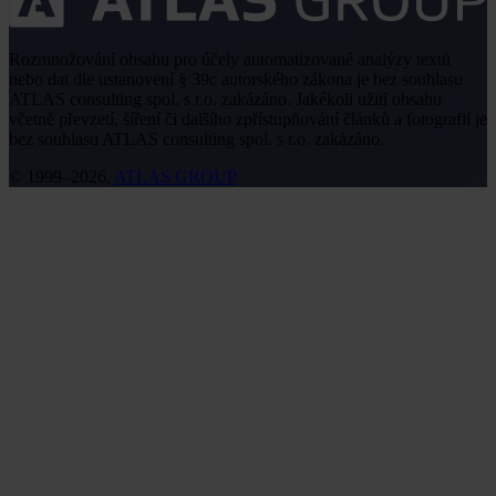
Rozmnožování obsahu pro účely automatizované analýzy textů
nebo dat dle ustanovení § 39c autorského zákona je bez souhlasu
ATLAS consulting spol. s r.o. zakázáno. Jakékoli užití obsahu
včetně převzetí, šíření či dalšího zpřístupňování článků a fotografií je
bez souhlasu ATLAS consulting spol. s r.o. zakázáno.
© 1999–2026,
ATLAS GROUP