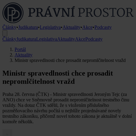
Články
•
Judikatura
•
Legislativa
•
Aktuality
•
Akce
•
Podcasty
Články
Judikatura
Legislativa
Aktuality
Akce
Podcasty
Portál
Aktuality
Ministr spravedlnosti chce prosadit nepromlčitelnost vražd
Ministr spravedlnosti chce prosadit
nepromlčitelnost vražd
Praha 28. června (ČTK) - Ministr spravedlnosti Jeroným Tejc (za
ANO) chce ve Sněmovně prosadit nepromlčitelnost trestného činu
vraždy. Na dotaz ČTK sdělil, že s vložením příslušného
pozměňovacího návrhu počítá u nejblíže projednávané novely
trestního zákoníku, přičemž novel tohoto zákona je aktuálně v dolní
komoře několik.