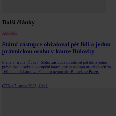
Další články
Aktuality
Státní zástupce obžaloval pět lidí a jednu
právnickou osobu v kauze Bulovky
Praha 6. srpna (ČTK) - Státní zástupce obžaloval pět lidí a jednu
právnickou osobu v korupční kauze kolem nákupu urychlovačů za
160 milionů korun ve Fakultní nemocnici Bulovka v Praze.
ČTK
•
7. srpna 2026, 10:11