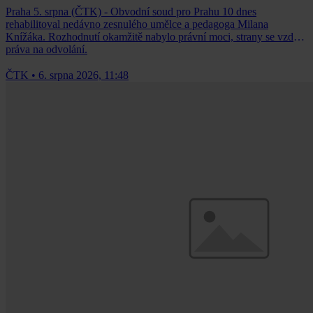
Praha 5. srpna (ČTK) - Obvodní soud pro Prahu 10 dnes
rehabilitoval nedávno zesnulého umělce a pedagoga Milana
Knížáka. Rozhodnutí okamžitě nabylo právní moci, strany se vzdaly
práva na odvolání.
ČTK
•
6. srpna 2026, 11:48