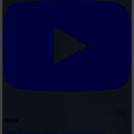
Obsah
Články
Judikatura
Legislativa
Aktuality
Akce
Podcasty