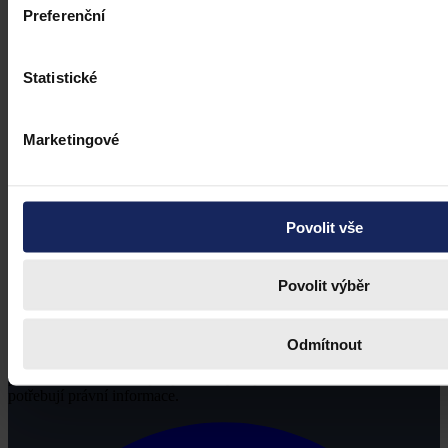
Preferenční
Statistické
Marketingové
Povolit vše
Povolit výběr
Odmítnout
Právní portál, jehož cílovou skupinou jsou nejenom právní
profesionálové a zástupci právnických profesí, ale všichni, kteří
potřebují právní informace.