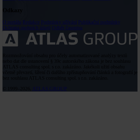
Odkazy
O portálu
Redakce
Podmínky užívání
Publikační podmínky
Ochrana osobních údajů
Odběr časopisu
Rozmnožování obsahu pro účely automatizované analýzy textů
nebo dat dle ustanovení § 39c autorského zákona je bez souhlasu
ATLAS consulting spol. s r.o. zakázáno. Jakékoli užití obsahu
včetně převzetí, šíření či dalšího zpřístupňování článků a fotografií je
bez souhlasu ATLAS consulting spol. s r.o. zakázáno.
© 1999–2026,
ATLAS GROUP