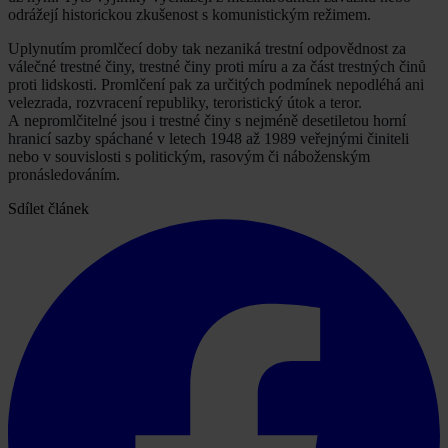
odrážejí historickou zkušenost s komunistickým režimem.
Uplynutím promlčecí doby tak nezaniká trestní odpovědnost za
válečné trestné činy, trestné činy proti míru a za část trestných činů
proti lidskosti. Promlčení pak za určitých podmínek nepodléhá ani
velezrada, rozvracení republiky, teroristický útok a teror.
A nepromlčitelné jsou i trestné činy s nejméně desetiletou horní
hranicí sazby spáchané v letech 1948 až 1989 veřejnými činiteli
nebo v souvislosti s politickým, rasovým či náboženským
pronásledováním.
Sdílet článek