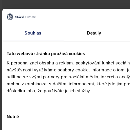
Aktuality
Úkladná vražda a některé další činy by
mohly být nepromlčitelné, navrhla
Souhlas
Detaily
koalice
Tato webová stránka používá cookies
Praha 1. srpna (ČTK) - Úkladná vražda a některé další trestné činy s
úmyslným usmrcením by se mohly zařadit mezi nepromlčitelné. Jde
K personalizaci obsahu a reklam, poskytování funkcí sociáln
také například o některé činy související s obecným ohrožením,
návštěvnosti využíváme soubory cookie. Informace o tom, j
teroristickým útokem a terorem, za něž hrozí až výjimečný trest.
sdílíme se svými partnery pro sociální média, inzerci a analý
ČTK
•
3. srpna 2026, 10:04
mohou zkombinovat s dalšími informacemi, které jste jim posk
důsledku toho, že používáte jejich služby.
Výběr
Nutné
souhlasu