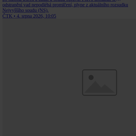
odstranění vad nepodléhá promlčení, plyne z aktuálního rozsudku
Nejvyššího soudu (NS).
ČTK
•
4. srpna 2026, 10:05