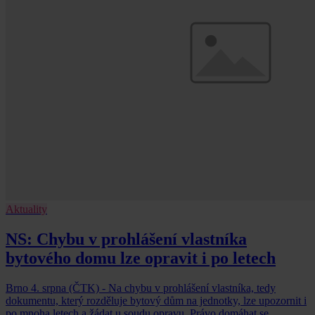
Aktuality
NS: Chybu v prohlášení vlastníka
bytového domu lze opravit i po letech
Brno 4. srpna (ČTK) - Na chybu v prohlášení vlastníka, tedy
dokumentu, který rozděluje bytový dům na jednotky, lze upozornit i
po mnoha letech a žádat u soudu opravu. Právo domáhat se