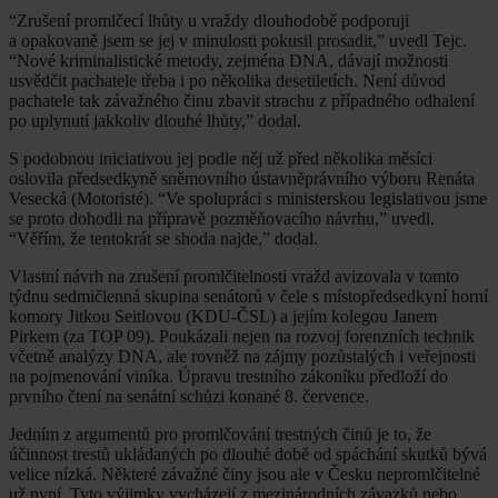
“Zrušení promlčecí lhůty u vraždy dlouhodobě podporuji
a opakovaně jsem se jej v minulosti pokusil prosadit,” uvedl Tejc.
“Nové kriminalistické metody, zejména DNA, dávají možnosti
usvědčit pachatele třeba i po několika desetiletích. Není důvod
pachatele tak závažného činu zbavit strachu z případného odhalení
po uplynutí jakkoliv dlouhé lhůty,” dodal.
S podobnou iniciativou jej podle něj už před několika měsíci
oslovila předsedkyně sněmovního ústavněprávního výboru Renáta
Vesecká (Motoristé). “Ve spolupráci s ministerskou legislativou jsme
se proto dohodli na přípravě pozměňovacího návrhu,” uvedl.
“Věřím, že tentokrát se shoda najde,” dodal.
Vlastní návrh na zrušení promlčitelnosti vražd avizovala v tomto
týdnu sedmičlenná skupina senátorů v čele s místopředsedkyní horní
komory Jitkou Seitlovou (KDU-ČSL) a jejím kolegou Janem
Pirkem (za TOP 09). Poukázali nejen na rozvoj forenzních technik
včetně analýzy DNA, ale rovněž na zájmy pozůstalých i veřejnosti
na pojmenování viníka. Úpravu trestního zákoníku předloží do
prvního čtení na senátní schůzi konané 8. července.
Jedním z argumentů pro promlčování trestných činů je to, že
účinnost trestů ukládaných po dlouhé době od spáchání skutků bývá
velice nízká. Některé závažné činy jsou ale v Česku nepromlčitelné
už nyní. Tyto výjimky vycházejí z mezinárodních závazků nebo