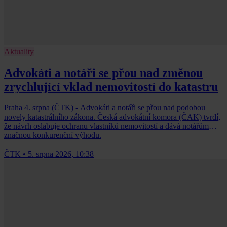
Aktuality
Advokáti a notáři se přou nad změnou
zrychlující vklad nemovitostí do katastru
Praha 4. srpna (ČTK) - Advokáti a notáři se přou nad podobou
novely katastrálního zákona. Česká advokátní komora (ČAK) tvrdí,
že návrh oslabuje ochranu vlastníků nemovitostí a dává notářům
značnou konkurenční výhodu.
ČTK
•
5. srpna 2026, 10:38