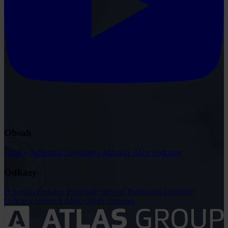
Obsah
Články
Judikatura
Legislativa
Aktuality
Akce
Podcasty
Odkazy
O portálu
Redakce
Podmínky užívání
Publikační podmínky
Ochrana osobních údajů
Odběr časopisu