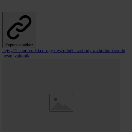
Kopírovat odkaz
nejvyšší soud
vražda
drogy
trest odnětí svobody
rozhodnutí soudu
trestní zákoník