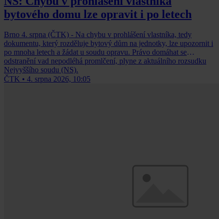
NS: Chybu v prohlášení vlastníka
bytového domu lze opravit i po letech
Brno 4. srpna (ČTK) - Na chybu v prohlášení vlastníka, tedy
dokumentu, který rozděluje bytový dům na jednotky, lze upozornit i
po mnoha letech a žádat u soudu opravu. Právo domáhat se
odstranění vad nepodléhá promlčení, plyne z aktuálního rozsudku
Nejvyššího soudu (NS).
ČTK
•
4. srpna 2026, 10:05