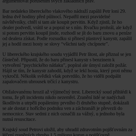
argumentovat porušením svých základních práv.
Bar nedaleko libereckého vlakového nádraží zapálil Petr loni 29.
ledna dvě hodiny před půlnocí. Nepatřil mezi pravidelné
návštěvníky, chtěl si tam ale koupit pervitin. Když zjistil, že ho
dealer podvedl, vrátil se a popral se s ním. Rvačku prohrál, ale když
si potom pervitin koupil jinde, rozhodl se jít do baru znovu a peníze
od dealera získat. Podle rozsudku si přinesl plastový kanystr, zapálil
jej a hodil mezi hosty se slovy “všichni tady chcípnete”.
U libereckého krajského soudu vyjádřil Petr lítost, ale přiznal se jen
částečně. Připustil, že do baru přinesl kanystr s benzinem k
vytvoření “psychického nátlaku”, popíral ale úmysl založit požár.
Hájil se tím, že kanystr zahodil, když se lekl hosta, který proti němu
vykročil. Několik svědků však potvrdilo, že ho viděli podpálit
zapalovačem ubrousek trčící z kanystru.
Obžalovanému hrozil až výjimečný trest. Liberecký soud přihlédl k
tomu, že při incidentu nikdo nezemřel. Zranění lidé se nadýchali
škodlivin a utrpěli popáleniny prvního či druhého stupně, dokázali
se ale dostat z hořícího podniku ven a záchranáři je převezli do
nemocnice. Stav sedmi z nich označili za vážný, u jednoho byla
nutná resuscitace.
Krajský soud Petrovi uložil, aby uhradil zdravotním pojišťovnám za
léčení zraněných zhruba 1,5 milionu korun a pojišťovně