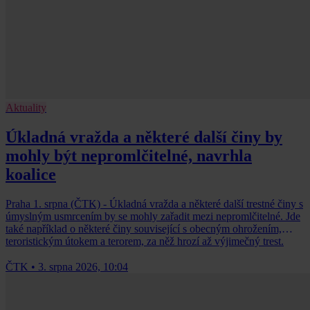
Aktuality
Úkladná vražda a některé další činy by
mohly být nepromlčitelné, navrhla
koalice
Praha 1. srpna (ČTK) - Úkladná vražda a některé další trestné činy s
úmyslným usmrcením by se mohly zařadit mezi nepromlčitelné. Jde
také například o některé činy související s obecným ohrožením,
teroristickým útokem a terorem, za něž hrozí až výjimečný trest.
ČTK
•
3. srpna 2026, 10:04