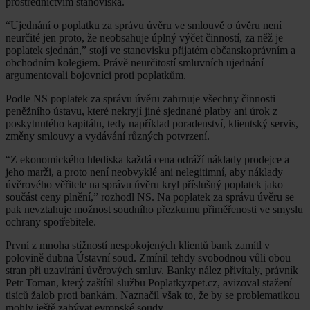
prostřednictvím stanoviska.
“Ujednání o poplatku za správu úvěru ve smlouvě o úvěru není
neurčité jen proto, že neobsahuje úplný výčet činností, za něž je
poplatek sjednán,” stojí ve stanovisku přijatém občanskoprávním a
obchodním kolegiem. Právě neurčitostí smluvních ujednání
argumentovali bojovníci proti poplatkům.
Podle NS poplatek za správu úvěru zahrnuje všechny činnosti
peněžního ústavu, které nekryjí jiné sjednané platby ani úrok z
poskytnutého kapitálu, tedy například poradenství, klientský servis,
změny smlouvy a vydávání různých potvrzení.
“Z ekonomického hlediska každá cena odráží náklady prodejce a
jeho marži, a proto není neobvyklé ani nelegitimní, aby náklady
úvěrového věřitele na správu úvěru kryl příslušný poplatek jako
součást ceny plnění,” rozhodl NS. Na poplatek za správu úvěru se
pak nevztahuje možnost soudního přezkumu přiměřenosti ve smyslu
ochrany spotřebitele.
První z mnoha stížností nespokojených klientů bank zamítl v
polovině dubna Ústavní soud. Zmínil tehdy svobodnou vůli obou
stran při uzavírání úvěrových smluv. Banky nález přivítaly, právník
Petr Toman, který zaštítil službu Poplatkyzpet.cz, avizoval stažení
tisíců žalob proti bankám. Naznačil však to, že by se problematikou
mohly ještě zabývat evropské soudy.