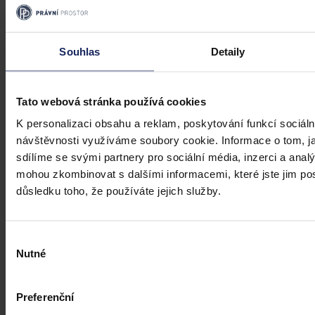
Úkladná vražda a některé další činy by
mohly být nepromlčitelné, navrhla
Souhlas
Detaily
koalice
Praha 1. srpna (ČTK) - Úkladná vražda a některé další trestné činy s
Tato webová stránka používá cookies
úmyslným usmrcením by se mohly zařadit mezi nepromlčitelné. Jde
také například o některé činy související s obecným ohrožením,
K personalizaci obsahu a reklam, poskytování funkcí sociáln
teroristickým útokem a terorem, za něž hrozí až výjimečný trest.
návštěvnosti využíváme soubory cookie. Informace o tom, j
ČTK
•
3. srpna 2026, 10:04
sdílíme se svými partnery pro sociální média, inzerci a analý
mohou zkombinovat s dalšími informacemi, které jste jim posk
důsledku toho, že používáte jejich služby.
Výběr
Nutné
souhlasu
Preferenční