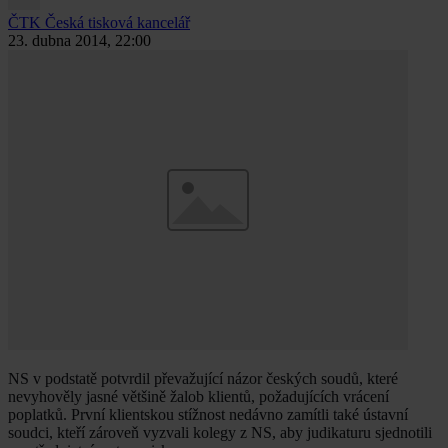
ČTK
Česká tisková kancelář
23. dubna 2014, 22:00
NS v podstatě potvrdil převažující názor českých soudů, které
nevyhověly jasné většině žalob klientů, požadujících vrácení
poplatků. První klientskou stížnost nedávno zamítli také ústavní
soudci, kteří zároveň vyzvali kolegy z NS, aby judikaturu sjednotili