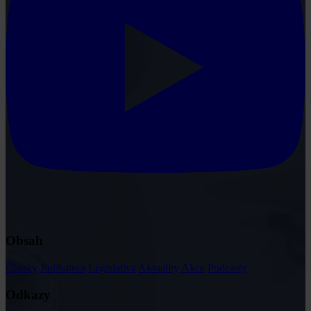
Obsah
Články
Judikatura
Legislativa
Aktuality
Akce
Podcasty
Odkazy