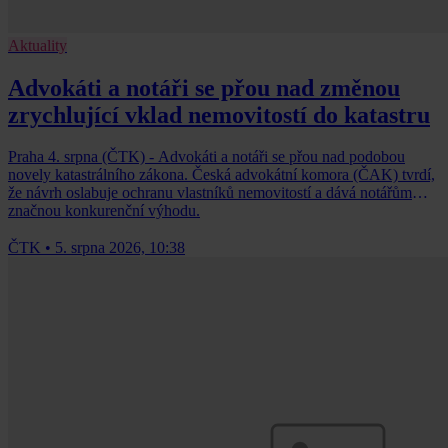
Aktuality
Advokáti a notáři se přou nad změnou
zrychlující vklad nemovitostí do katastru
Praha 4. srpna (ČTK) - Advokáti a notáři se přou nad podobou
novely katastrálního zákona. Česká advokátní komora (ČAK) tvrdí,
že návrh oslabuje ochranu vlastníků nemovitostí a dává notářům
značnou konkurenční výhodu.
ČTK
•
5. srpna 2026, 10:38