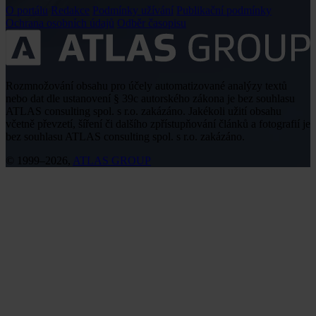
O portálu
Redakce
Podmínky užívání
Publikační podmínky
Ochrana osobních údajů
Odběr časopisu
Rozmnožování obsahu pro účely automatizované analýzy textů
nebo dat dle ustanovení § 39c autorského zákona je bez souhlasu
ATLAS consulting spol. s r.o. zakázáno. Jakékoli užití obsahu
včetně převzetí, šíření či dalšího zpřístupňování článků a fotografií je
bez souhlasu ATLAS consulting spol. s r.o. zakázáno.
© 1999–2026,
ATLAS GROUP