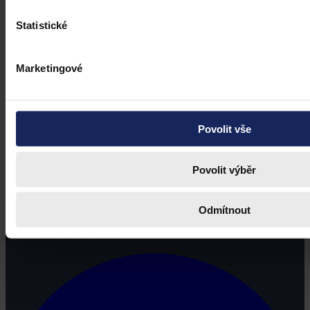
Statistické
Marketingové
Povolit vše
Povolit výběr
Odmítnout
Právní portál, jehož cílovou skupinou jsou nejenom právní
profesionálové a zástupci právnických profesí, ale všichni, kteří
potřebují právní informace.