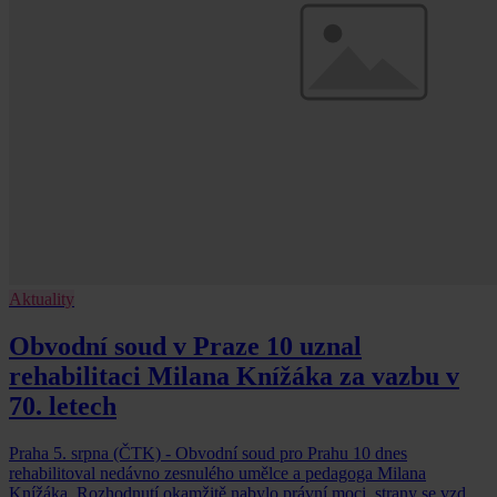
Aktuality
Obvodní soud v Praze 10 uznal
rehabilitaci Milana Knížáka za vazbu v
70. letech
Praha 5. srpna (ČTK) - Obvodní soud pro Prahu 10 dnes
rehabilitoval nedávno zesnulého umělce a pedagoga Milana
Knížáka. Rozhodnutí okamžitě nabylo právní moci, strany se vzdaly