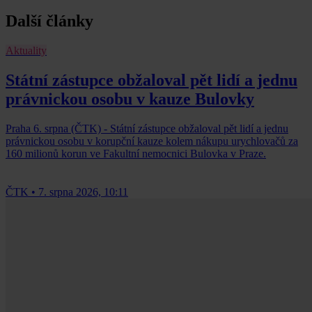
Další články
Aktuality
Státní zástupce obžaloval pět lidí a jednu
právnickou osobu v kauze Bulovky
Praha 6. srpna (ČTK) - Státní zástupce obžaloval pět lidí a jednu
právnickou osobu v korupční kauze kolem nákupu urychlovačů za
160 milionů korun ve Fakultní nemocnici Bulovka v Praze.
ČTK
•
7. srpna 2026, 10:11