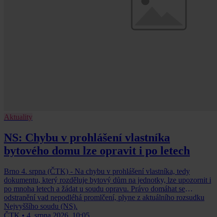
Aktuality
NS: Chybu v prohlášení vlastníka
bytového domu lze opravit i po letech
Brno 4. srpna (ČTK) - Na chybu v prohlášení vlastníka, tedy
dokumentu, který rozděluje bytový dům na jednotky, lze upozornit i
po mnoha letech a žádat u soudu opravu. Právo domáhat se
odstranění vad nepodléhá promlčení, plyne z aktuálního rozsudku
Nejvyššího soudu (NS).
ČTK
•
4. srpna 2026, 10:05