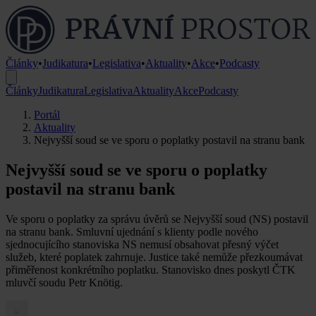
Články
•
Judikatura
•
Legislativa
•
Aktuality
•
Akce
•
Podcasty
Články
Judikatura
Legislativa
Aktuality
Akce
Podcasty
Portál
Aktuality
Nejvyšší soud se ve sporu o poplatky postavil na stranu bank
Nejvyšší soud se ve sporu o poplatky
postavil na stranu bank
Ve sporu o poplatky za správu úvěrů se Nejvyšší soud (NS) postavil
na stranu bank. Smluvní ujednání s klienty podle nového
sjednocujícího stanoviska NS nemusí obsahovat přesný výčet
služeb, které poplatek zahrnuje. Justice také nemůže přezkoumávat
přiměřenost konkrétního poplatku. Stanovisko dnes poskytl ČTK
mluvčí soudu Petr Knötig.