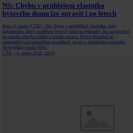
NS: Chybu v prohlášení vlastníka
bytového domu lze opravit i po letech
Brno 4. srpna (ČTK) - Na chybu v prohlášení vlastníka, tedy
dokumentu, který rozděluje bytový dům na jednotky, lze upozornit i
po mnoha letech a žádat u soudu opravu. Právo domáhat se
odstranění vad nepodléhá promlčení, plyne z aktuálního rozsudku
Nejvyššího soudu (NS).
ČTK
•
4. srpna 2026, 10:05