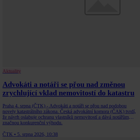
Aktuality
Advokáti a notáři se přou nad změnou
zrychlující vklad nemovitostí do katastru
Praha 4. srpna (ČTK) - Advokáti a notáři se přou nad podobou
novely katastrálního zákona. Česká advokátní komora (ČAK) tvrdí,
že návrh oslabuje ochranu vlastníků nemovitostí a dává notářům
značnou konkurenční výhodu.
ČTK
•
5. srpna 2026, 10:38