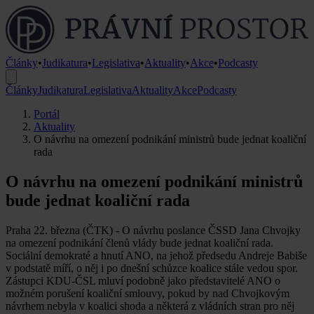
Články
•
Judikatura
•
Legislativa
•
Aktuality
•
Akce
•
Podcasty
Články
Judikatura
Legislativa
Aktuality
Akce
Podcasty
Portál
Aktuality
O návrhu na omezení podnikání ministrů bude jednat koaliční
rada
O návrhu na omezení podnikání ministrů
bude jednat koaliční rada
Praha 22. března (ČTK) - O návrhu poslance ČSSD Jana Chvojky
na omezení podnikání členů vlády bude jednat koaliční rada.
Sociální demokraté a hnutí ANO, na jehož předsedu Andreje Babiše
v podstatě míří, o něj i po dnešní schůzce koalice stále vedou spor.
Zástupci KDU-ČSL mluví podobně jako představitelé ANO o
možném porušení koaliční smlouvy, pokud by nad Chvojkovým
návrhem nebyla v koalici shoda a některá z vládních stran pro něj