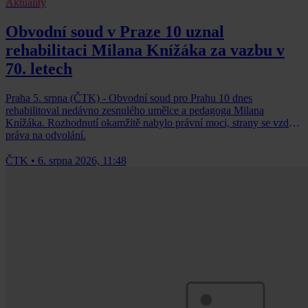
Aktuality
Obvodní soud v Praze 10 uznal
rehabilitaci Milana Knížáka za vazbu v
70. letech
Praha 5. srpna (ČTK) - Obvodní soud pro Prahu 10 dnes
rehabilitoval nedávno zesnulého umělce a pedagoga Milana
Knížáka. Rozhodnutí okamžitě nabylo právní moci, strany se vzdaly
práva na odvolání.
ČTK
•
6. srpna 2026, 11:48