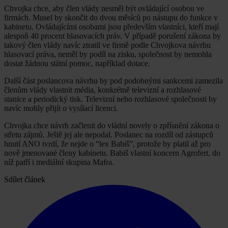
Chvojka chce, aby člen vlády nesměl být ovládající osobou ve
firmách. Musel by skončit do dvou měsíců po nástupu do funkce v
kabinetu. Ovládajícími osobami jsou především vlastníci, kteří mají
alespoň 40 procent hlasovacích práv. V případě porušení zákona by
takový člen vlády navíc ztratil ve firmě podle Chvojkova návrhu
hlasovací práva, neměl by podíl na zisku, společnost by nemohla
dostat žádnou státní pomoc, například dotace.
Další část poslancova návrhu by pod podobnými sankcemi zamezila
členům vlády vlastnit média, konkrétně televizní a rozhlasové
stanice a periodický tisk. Televizní nebo rozhlasové společnosti by
navíc mohly přijít o vysílací licenci.
Chvojka chce návrh začlenit do vládní novely o zpřísnění zákona o
střetu zájmů. Ještě jej ale nepodal. Poslanec na rozdíl od zástupců
hnutí ANO tvrdí, že nejde o “lex Babiš”, protože by platil až pro
nově jmenované členy kabinetu. Babiš vlastní koncern Agrofert, do
níž patří i mediální skupina Mafra.
Sdílet článek