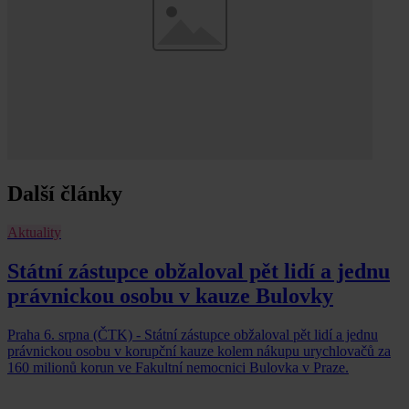
Další články
Aktuality
Státní zástupce obžaloval pět lidí a jednu
právnickou osobu v kauze Bulovky
Praha 6. srpna (ČTK) - Státní zástupce obžaloval pět lidí a jednu
právnickou osobu v korupční kauze kolem nákupu urychlovačů za
160 milionů korun ve Fakultní nemocnici Bulovka v Praze.