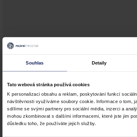
Aktuality
Souhlas
Detaily
Úkladná vražda a některé další činy by
mohly být nepromlčitelné, navrhla
koalice
Tato webová stránka používá cookies
K personalizaci obsahu a reklam, poskytování funkcí sociáln
Praha 1. srpna (ČTK) - Úkladná vražda a některé další trestné činy s
úmyslným usmrcením by se mohly zařadit mezi nepromlčitelné. Jde
návštěvnosti využíváme soubory cookie. Informace o tom, j
také například o některé činy související s obecným ohrožením,
sdílíme se svými partnery pro sociální média, inzerci a analý
teroristickým útokem a terorem, za něž hrozí až výjimečný trest.
mohou zkombinovat s dalšími informacemi, které jste jim posk
ČTK
•
3. srpna 2026, 10:04
důsledku toho, že používáte jejich služby.