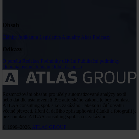
Obsah
Články
Judikatura
Legislativa
Aktuality
Akce
Podcasty
Odkazy
O portálu
Redakce
Podmínky užívání
Publikační podmínky
Ochrana osobních údajů
Odběr časopisu
Rozmnožování obsahu pro účely automatizované analýzy textů
nebo dat dle ustanovení § 39c autorského zákona je bez souhlasu
ATLAS consulting spol. s r.o. zakázáno. Jakékoli užití obsahu
včetně převzetí, šíření či dalšího zpřístupňování článků a fotografií je
bez souhlasu ATLAS consulting spol. s r.o. zakázáno.
© 1999–2026,
ATLAS GROUP