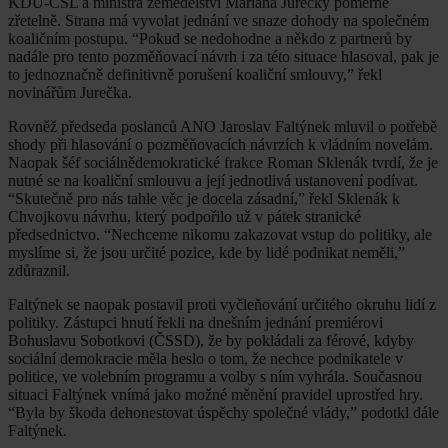
KDU-ČSL a ministra zemědělství Mariana Jurečky poměrně
zřetelně. Strana má vyvolat jednání ve snaze dohody na společném
koaličním postupu. “Pokud se nedohodne a někdo z partnerů by
nadále pro tento pozměňovací návrh i za této situace hlasoval, pak je
to jednoznačně definitivně porušení koaliční smlouvy,” řekl
novinářům Jurečka.
Rovněž předseda poslanců ANO Jaroslav Faltýnek mluvil o potřebě
shody při hlasování o pozměňovacích návrzích k vládním novelám.
Naopak šéf sociálnědemokratické frakce Roman Sklenák tvrdí, že je
nutné se na koaliční smlouvu a její jednotlivá ustanovení podívat.
“Skutečně pro nás tahle věc je docela zásadní,” řekl Sklenák k
Chvojkovu návrhu, který podpořilo už v pátek stranické
předsednictvo. “Nechceme nikomu zakazovat vstup do politiky, ale
myslíme si, že jsou určité pozice, kde by lidé podnikat neměli,”
zdůraznil.
Faltýnek se naopak postavil proti vyčleňování určitého okruhu lidí z
politiky. Zástupci hnutí řekli na dnešním jednání premiérovi
Bohuslavu Sobotkovi (ČSSD), že by pokládali za férové, kdyby
sociální demokracie měla heslo o tom, že nechce podnikatele v
politice, ve volebním programu a volby s ním vyhrála. Současnou
situaci Faltýnek vnímá jako možné měnění pravidel uprostřed hry.
“Byla by škoda dehonestovat úspěchy společné vlády,” podotkl dále
Faltýnek.