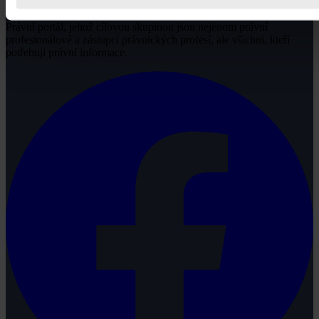
Právní portál, jehož cílovou skupinou jsou nejenom právní
profesionálové a zástupci právnických profesí, ale všichni, kteří
potřebují právní informace.