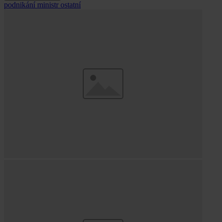
podnikání
ministr
ostatní