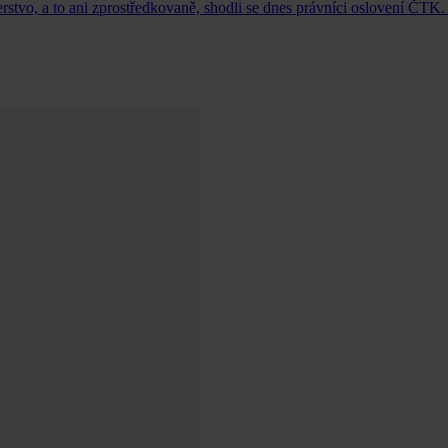
tvo, a to ani zprostředkovaně, shodli se dnes právníci oslovení ČTK.