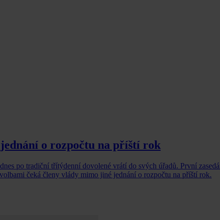
jednání o rozpočtu na příští rok
dnes po tradiční třítýdenní dovolené vrátí do svých úřadů. První zasedá
olbami čeká členy vlády mimo jiné jednání o rozpočtu na příští rok.