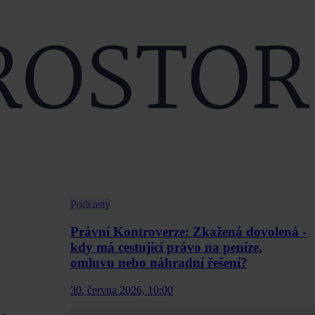
Podcasty
Právní Kontroverze: Zkažená dovolená -
kdy má cestující právo na peníze,
omluvu nebo náhradní řešení?
30. června 2026, 10:00