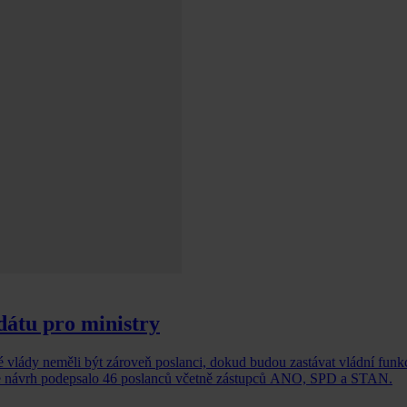
dátu pro ministry
vé vlády neměli být zároveň poslanci, dokud budou zastávat vládní fun
 že návrh podepsalo 46 poslanců včetně zástupců ANO, SPD a STAN.