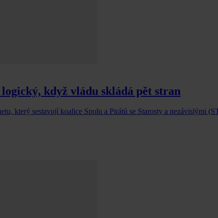
 logický, když vládu skládá pět stran
tu, který sestavují koalice Spolu a Pirátů se Starosty a nezávislými (