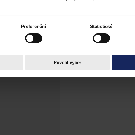
ivy i hledat, co je možné zrušit
rady vlády Michal Šalomoun (za Piráty) chce dbát na kvalitu vládních ná
Preferenční
Statistické
Povolit výběr