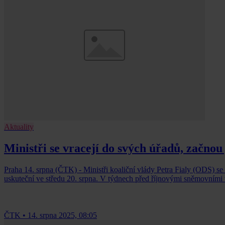
Aktuality
Ministři se vracejí do svých úřadů, začnou 
Praha 14. srpna (ČTK) - Ministři koaliční vlády Petra Fialy (ODS) se 
uskuteční ve středu 20. srpna. V týdnech před říjnovými sněmovními v
ČTK
•
14. srpna 2025, 08:05