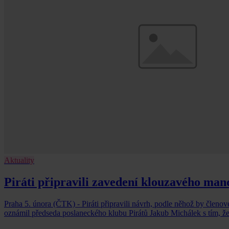
Aktuality
Piráti připravili zavedení klouzavého man
Praha 5. února (ČTK) - Piráti připravili návrh, podle něhož by členo
oznámil předseda poslaneckého klubu Pirátů Jakub Michálek s tím,