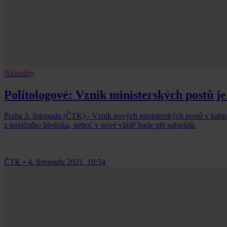
Aktuality
Politologové: Vznik ministerských postů je
Praha 3. listopadu (ČTK) - Vznik nových ministerských postů v kabine
z pozičního hlediska, neboť v nové vládě bude pět subjektů.
ČTK
•
4. listopadu 2021, 10:54