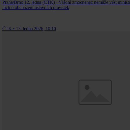
Praha/Brno 12. ledna (ČTK) - Vládní zmocněnec nemůže vést ministers
nich o obcházení ústavních pravidel.
ČTK
•
13. ledna 2026, 10:10