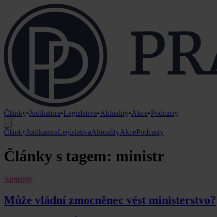
Články
•
Judikatura
•
Legislativa
•
Aktuality
•
Akce
•
Podcasty
Články
Judikatura
Legislativa
Aktuality
Akce
Podcasty
Články s tagem: ministr
Aktuality
Může vládní zmocněnec vést ministerstvo?