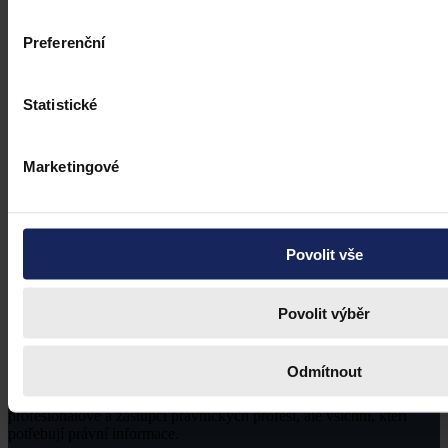
Preferenční
Statistické
Marketingové
Povolit vše
Povolit výběr
Odmítnout
Právní portál, jehož cílovou skupinou jsou nejenom právní
profesionálové a zástupci právnických profesí, ale všichni, kteří
potřebují právní informace.