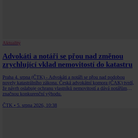
Aktuality
Advokáti a notáři se přou nad změnou
zrychlující vklad nemovitostí do katastru
Praha 4. srpna (ČTK) - Advokáti a notáři se přou nad podobou
novely katastrálního zákona. Česká advokátní komora (ČAK) tvrdí,
že návrh oslabuje ochranu vlastníků nemovitostí a dává notářům
značnou konkurenční výhodu.
ČTK
•
5. srpna 2026, 10:38