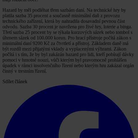
Hazard by měl podléhat třem sazbám daní. Na technické hry by
platila sazba 35 procent a současně minimální daň z provozu
technického zařízení, která by nahradila dosavadní pevnou část
odvodu. Sazba 30 procent je navržena pro živé hry, loterie a binga.
Třetí sazba 25 procent by se týkala kurzových sázek nebo tombol s
úhrnem sázek od 100.000 korun. Pro hrací přístroje počítá zákon s
minimální daní 9200 Kč za čtvrtletí a přístroj. Základem daně má
být rozdíl mezi přijatými vklady a vyplacenými výhrami. Zákon
počítá i s tím, že by byl zakázán hazard pro lidi, kteří pobírají dávky
pomoci v hmotné nouzi, vůči kterým byl pravomocně prohlášen
úpadek v rámci insolvenčního řízení nebo kterým hru zakázal orgán
činný v trestním řízení.
Sdílet článek