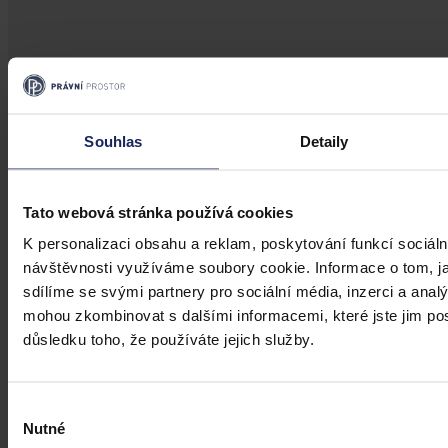
Aktuality
Úkladná vražda a některé další činy by
Souhlas
Detaily
mohly být nepromlčitelné, navrhla
koalice
Tato webová stránka používá cookies
Praha 1. srpna (ČTK) - Úkladná vražda a některé další trestné činy s
úmyslným usmrcením by se mohly zařadit mezi nepromlčitelné. Jde
K personalizaci obsahu a reklam, poskytování funkcí sociáln
také například o některé činy související s obecným ohrožením,
návštěvnosti využíváme soubory cookie. Informace o tom, j
teroristickým útokem a terorem, za něž hrozí až výjimečný trest.
sdílíme se svými partnery pro sociální média, inzerci a analý
ČTK
•
3. srpna 2026, 10:04
mohou zkombinovat s dalšími informacemi, které jste jim posk
důsledku toho, že používáte jejich služby.
Výběr
Nutné
souhlasu