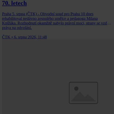
70. letech
Praha 5. srpna (ČTK) - Obvodní soud pro Prahu 10 dnes
rehabilitoval nedávno zesnulého umělce a pedagoga Milana
Knížáka. Rozhodnutí okamžitě nabylo právní moci, strany se vzdaly
práva na odvolání.
ČTK
•
6. srpna 2026, 11:48