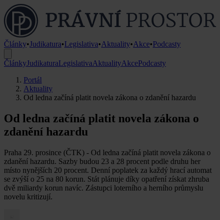
Články
•
Judikatura
•
Legislativa
•
Aktuality
•
Akce
•
Podcasty
Články
Judikatura
Legislativa
Aktuality
Akce
Podcasty
Portál
Aktuality
Od ledna začíná platit novela zákona o zdanění hazardu
Od ledna začíná platit novela zákona o
zdanění hazardu
Praha 29. prosince (ČTK) - Od ledna začíná platit novela zákona o
zdanění hazardu. Sazby budou 23 a 28 procent podle druhu her
místo nynějších 20 procent. Denní poplatek za každý hrací automat
se zvýší o 25 na 80 korun. Stát plánuje díky opatření získat zhruba
dvě miliardy korun navíc. Zástupci loterního a herního průmyslu
novelu kritizují.