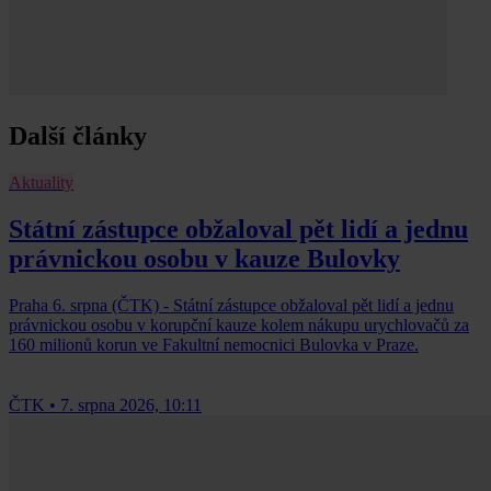
Další články
Aktuality
Státní zástupce obžaloval pět lidí a jednu
právnickou osobu v kauze Bulovky
Praha 6. srpna (ČTK) - Státní zástupce obžaloval pět lidí a jednu
právnickou osobu v korupční kauze kolem nákupu urychlovačů za
160 milionů korun ve Fakultní nemocnici Bulovka v Praze.
ČTK
•
7. srpna 2026, 10:11