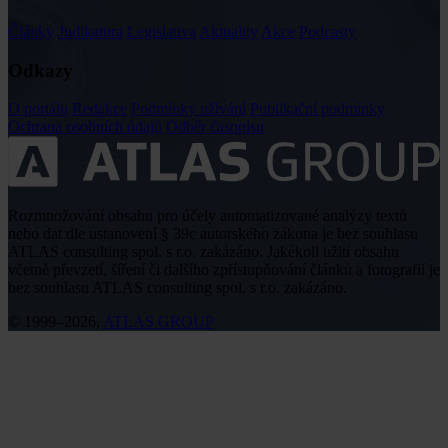
Články
Judikatura
Legislativa
Aktuality
Akce
Podcasty
Odkazy
O portálu
Redakce
Podmínky užívání
Publikační podmínky
Ochrana osobních údajů
Odběr časopisu
Rozmnožování obsahu pro účely automatizované analýzy textů
nebo dat dle ustanovení § 39c autorského zákona je bez souhlasu
ATLAS consulting spol. s r.o. zakázáno. Jakékoli užití obsahu
včetně převzetí, šíření či dalšího zpřístupňování článků a fotografií je
bez souhlasu ATLAS consulting spol. s r.o. zakázáno.
© 1999–2026,
ATLAS GROUP