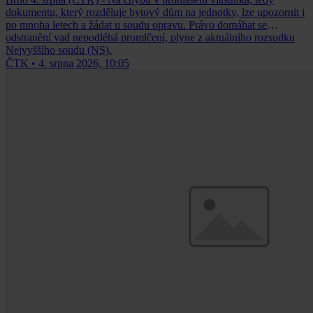
dokumentu, který rozděluje bytový dům na jednotky, lze upozornit i
po mnoha letech a žádat u soudu opravu. Právo domáhat se
odstranění vad nepodléhá promlčení, plyne z aktuálního rozsudku
Nejvyššího soudu (NS).
ČTK
•
4. srpna 2026, 10:05