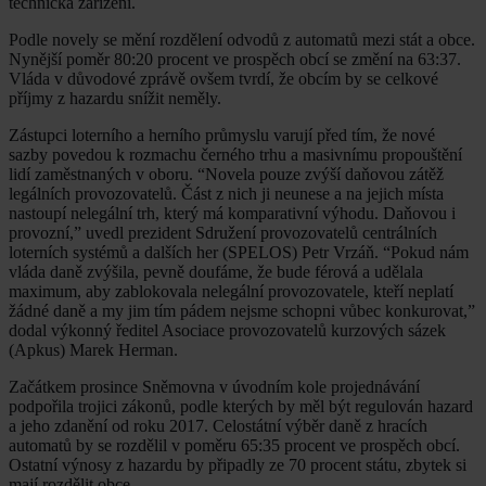
technická zařízení.
Podle novely se mění rozdělení odvodů z automatů mezi stát a obce.
Nynější poměr 80:20 procent ve prospěch obcí se změní na 63:37.
Vláda v důvodové zprávě ovšem tvrdí, že obcím by se celkové
příjmy z hazardu snížit neměly.
Zástupci loterního a herního průmyslu varují před tím, že nové
sazby povedou k rozmachu černého trhu a masivnímu propouštění
lidí zaměstnaných v oboru. “Novela pouze zvýší daňovou zátěž
legálních provozovatelů. Část z nich ji neunese a na jejich místa
nastoupí nelegální trh, který má komparativní výhodu. Daňovou i
provozní,” uvedl prezident Sdružení provozovatelů centrálních
loterních systémů a dalších her (SPELOS) Petr Vrzáň. “Pokud nám
vláda daně zvýšila, pevně doufáme, že bude férová a udělala
maximum, aby zablokovala nelegální provozovatele, kteří neplatí
žádné daně a my jim tím pádem nejsme schopni vůbec konkurovat,”
dodal výkonný ředitel Asociace provozovatelů kurzových sázek
(Apkus) Marek Herman.
Začátkem prosince Sněmovna v úvodním kole projednávání
podpořila trojici zákonů, podle kterých by měl být regulován hazard
a jeho zdanění od roku 2017. Celostátní výběr daně z hracích
automatů by se rozdělil v poměru 65:35 procent ve prospěch obcí.
Ostatní výnosy z hazardu by připadly ze 70 procent státu, zbytek si
mají rozdělit obce.