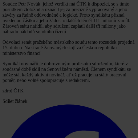
Soudce Petr Novák, jehož verdikt má ČTK k dispozici, se s tímto
posudkem ztotožnil a označil jej za precizně vypracovaný a jeho
závěry za řádně odůvodněné a logické. Proto syndikátu přiznal
uvedenou částku a jeho žádost o dalších téměř 111 milionů zamítl.
Zároveň státu nařídil, aby sdružení zaplatil další tři miliony jako
náhradu nákladů soudního řízení.
Odvolací senát pražského městského soudu tento rozsudek projedná
15. dubna. Na straně žalovaných stojí za Českou republiku
ministerstvo financí.
Syndikát novinářů je dobrovolným profesním sdružením, které v
současné době sídlí na Senovážném náměstí. Členem syndikátu se
může stát každý aktivní novinář, ať už pracuje na stálý pracovní
poměr, nebo volně spolupracuje s redakcemi.
zdroj ČTK
Sdílet článek