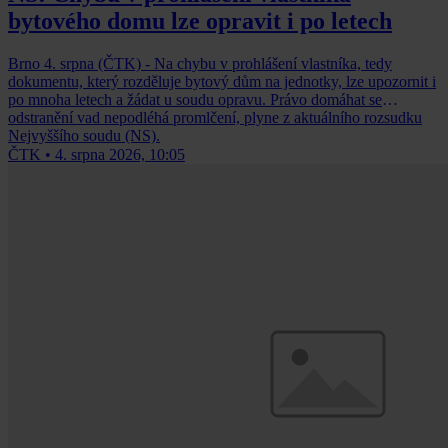
bytového domu lze opravit i po letech
Brno 4. srpna (ČTK) - Na chybu v prohlášení vlastníka, tedy
dokumentu, který rozděluje bytový dům na jednotky, lze upozornit i
po mnoha letech a žádat u soudu opravu. Právo domáhat se
odstranění vad nepodléhá promlčení, plyne z aktuálního rozsudku
Nejvyššího soudu (NS).
ČTK
•
4. srpna 2026, 10:05