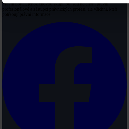
Právní portál, jehož cílovou skupinou jsou nejenom právní
profesionálové a zástupci právnických profesí, ale všichni, kteří
potřebují právní informace.