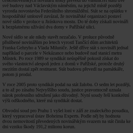
československých novinářů tehdy převedl do vlastnictví státu dvě
své budovy nad Václavským náměstím, na jejichž místě později
vyrostla novostavba Federálního shromáždění. Stát se na oplátku v
hospodářské smlouvě zavázal, že novinářské organizaci postaví
nové sídlo v proluce u Jiráskova mostu. Do té doby získali novináři
k bezplatnému užívání dva domy v Pařížské ulici.
Nové sídlo se ale nikdy stavět nezačalo. V proluce původně
přislíbené novinářům po letech vyrostl Tančící dům architektů
Franka Gehryho a Vlada Miluniče. Ještě dříve stát s novináři jednal
například o parcele v Nekázance nebo budově nad stanicí metra
Můstek. Po roce 1989 se syndikát neúspěšně pokusil získat do
svého vlastnictví alespoň jeden z domů v Pařížské, protože druhý
mezitím dostal zpět restituent. Stát budovu převedl na památkáře,
potom ji prodal.
V roce 2005 proto syndikát podal na stát žalobu. O sedm let později,
a to až po zásahu Nejvyššího soudu, justice pravomocně uznala
nárok profesního sdružení jako důvodný. Nyní soudy řeší konkrétní
výši odškodného, které má syndikát dostat.
Obvodní soud pro Prahu 1 vyšel loni v září ze znaleckého posudku,
který vypracoval ústav Boheima Experts. Podle něj by hodnota
dvou nemovitostí převedených novinářským svazem na stát činila ke
dni vzniku škody 191,2 milionu korun.