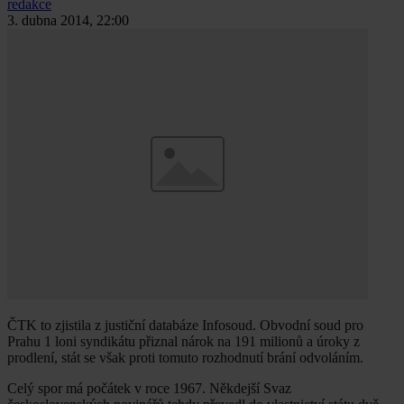
redakce
3. dubna 2014, 22:00
ČTK to zjistila z justiční databáze Infosoud. Obvodní soud pro
Prahu 1 loni syndikátu přiznal nárok na 191 milionů a úroky z
prodlení, stát se však proti tomuto rozhodnutí brání odvoláním.
Celý spor má počátek v roce 1967. Někdejší Svaz