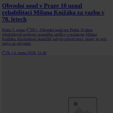
Obvodní soud v Praze 10 uznal
rehabilitaci Milana Knížáka za vazbu v
70. letech
Praha 5. srpna (ČTK) - Obvodní soud pro Prahu 10 dnes
rehabilitoval nedávno zesnulého umělce a pedagoga Milana
Knížáka. Rozhodnutí okamžitě nabylo právní moci, strany se vzdaly
práva na odvolání.
ČTK
•
6. srpna 2026, 11:48