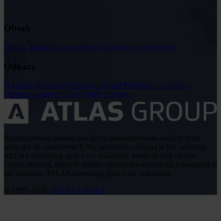
Obsah
Články
Judikatura
Legislativa
Aktuality
Akce
Podcasty
Odkazy
O portálu
Redakce
Podmínky užívání
Publikační podmínky
Ochrana osobních údajů
Odběr časopisu
Rozmnožování obsahu pro účely automatizované analýzy textů
nebo dat dle ustanovení § 39c autorského zákona je bez souhlasu
ATLAS consulting spol. s r.o. zakázáno. Jakékoli užití obsahu
včetně převzetí, šíření či dalšího zpřístupňování článků a fotografií je
bez souhlasu ATLAS consulting spol. s r.o. zakázáno.
© 1999–2026,
ATLAS GROUP