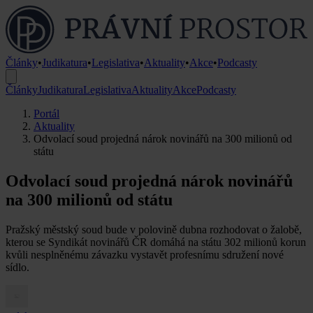
Články
•
Judikatura
•
Legislativa
•
Aktuality
•
Akce
•
Podcasty
Články
Judikatura
Legislativa
Aktuality
Akce
Podcasty
Portál
Aktuality
Odvolací soud projedná nárok novinářů na 300 milionů od
státu
Odvolací soud projedná nárok novinářů
na 300 milionů od státu
Pražský městský soud bude v polovině dubna rozhodovat o žalobě,
kterou se Syndikát novinářů ČR domáhá na státu 302 milionů korun
kvůli nesplněnému závazku vystavět profesnímu sdružení nové
sídlo.