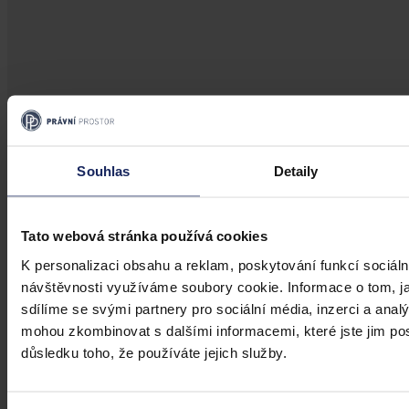
Aktuality
Úkladná vražda a některé další činy by
Souhlas
Detaily
mohly být nepromlčitelné, navrhla
koalice
Tato webová stránka používá cookies
Praha 1. srpna (ČTK) - Úkladná vražda a některé další trestné činy s
K personalizaci obsahu a reklam, poskytování funkcí sociáln
úmyslným usmrcením by se mohly zařadit mezi nepromlčitelné. Jde
návštěvnosti využíváme soubory cookie. Informace o tom, j
také například o některé činy související s obecným ohrožením,
sdílíme se svými partnery pro sociální média, inzerci a analý
teroristickým útokem a terorem, za něž hrozí až výjimečný trest.
mohou zkombinovat s dalšími informacemi, které jste jim posk
ČTK
•
3. srpna 2026, 10:04
důsledku toho, že používáte jejich služby.