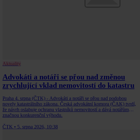
Aktuality
Advokáti a notáři se přou nad změnou
zrychlující vklad nemovitostí do katastru
Praha 4. srpna (ČTK) - Advokáti a notáři se přou nad podobou
novely katastrálního zákona. Česká advokátní komora (ČAK) tvrdí,
že návrh oslabuje ochranu vlastníků nemovitostí a dává notářům
značnou konkurenční výhodu.
ČTK
•
5. srpna 2026, 10:38